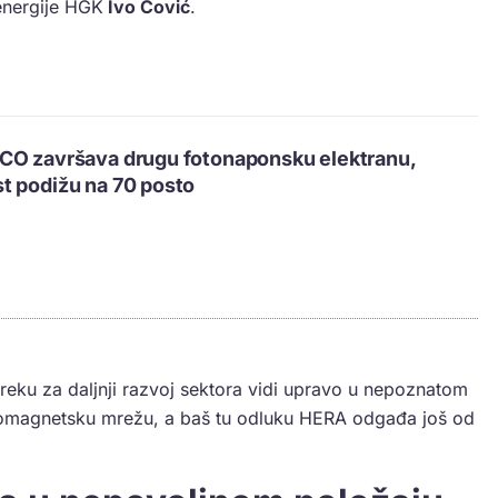
energije HGK
Ivo Čović
.
CO završava drugu fotonaponsku elektranu,
t podižu na 70 posto
eku za daljnji razvoj sektora vidi upravo u nepoznatom
tromagnetsku mrežu, a baš tu odluku HERA odgađa još od