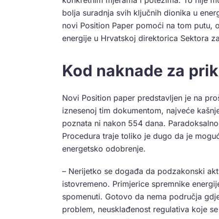
konkretnim mjerama i potezima. To nije mo
bolja suradnja svih ključnih dionika u ener
novi Position Paper pomoći na tom putu, o
energije u Hrvatskoj direktorica Sektora za
Kod naknade za prik
Novi Position paper predstavljen je na pro
iznesenoj tim dokumentom, najveće kašnjen
poznata ni nakon 554 dana. Paradoksalno
Procedura traje toliko je dugo da je moguć
energetsko odobrenje.
– Nerijetko se događa da podzakonski akti n
istovremeno. Primjerice spremnike energij
spomenuti. Gotovo da nema područja gdje tu
problem, neusklađenost regulativa koje se