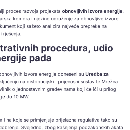
niji proces razvoja projekata
obnovljivih izvora energije
.
arska komora i njezino udruženje za obnovljive izvore
kument koji sažeto analizira najveće prepreke na
i rješenja.
trativnih procedura, udio
nergije pada
bnovljivih izvora energije doneseni su
Uredba za
iključenju na distribucijski i prijenosni sustav te Mrežna
avilnik o jednostavnim građevinama koji će ići u prilog
age do 10 MW.
m i na koje se primjenjuje prijelazna regulativa tako su
 odobrenje. Svejedno, zbog kašnjenja podzakonskih akata