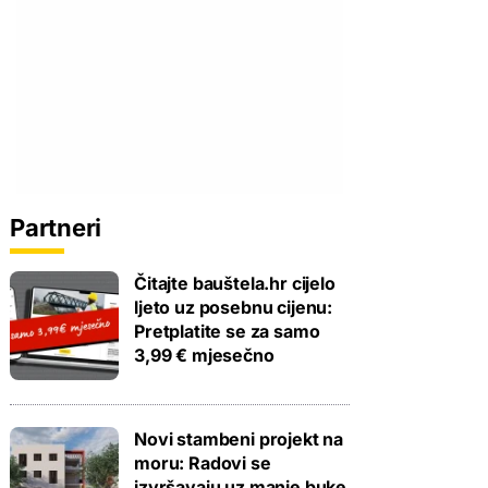
Partneri
Čitajte bauštela.hr cijelo
ljeto uz posebnu cijenu:
Pretplatite se za samo
3,99 € mjesečno
Novi stambeni projekt na
moru: Radovi se
izvršavaju uz manje buke