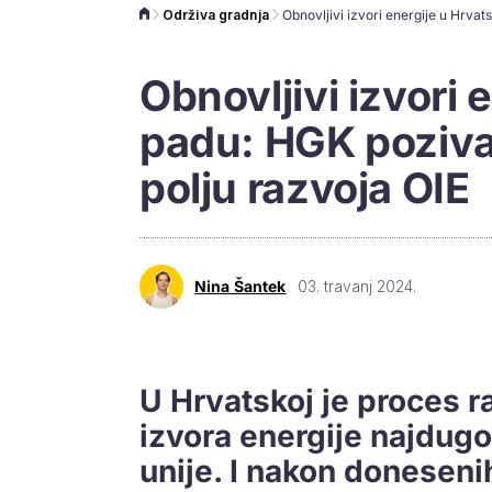
Održiva gradnja
Obnovljivi izvori 
padu: HGK poziva
polju razvoja OIE
Nina Šantek
03. travanj 2024.
U Hrvatskoj je proces r
izvora energije najdugo
unije. I nakon donesen