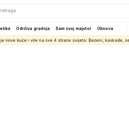
tetika
Održiva gradnja
Sam svoj majstor
Obnova
ile na sve 4 strane svijeta: Bazeni, kaskade, zelenilo i top mate