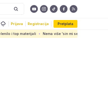
Prijava
Registracija
Pretplata
rijali
Nema više 'sin mi se ženi pa izađi iz stana', ali zat