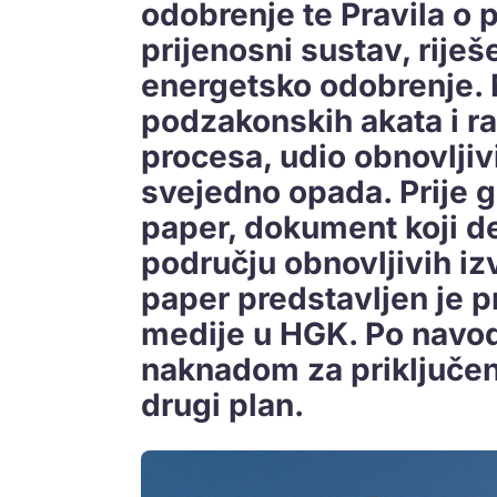
odobrenje te Pravila o pr
prijenosni sustav, riješ
energetsko odobrenje.
podzakonskih akata i ra
procesa, udio obnovljiv
svejedno opada. Prije g
paper, dokument koji de
području obnovljivih izv
paper predstavljen je p
medije u HGK. Po navo
naknadom za priključenje
drugi plan.