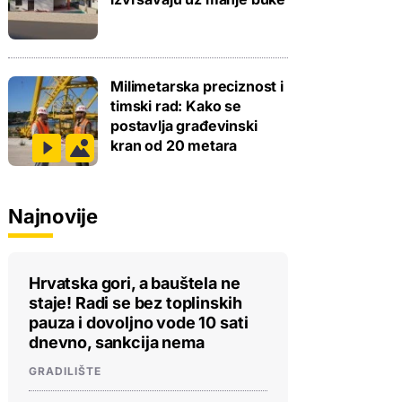
Milimetarska preciznost i
timski rad: Kako se
postavlja građevinski
kran od 20 metara
Najnovije
Hrvatska gori, a bauštela ne
staje! Radi se bez toplinskih
pauza i dovoljno vode 10 sati
dnevno, sankcija nema
GRADILIŠTE