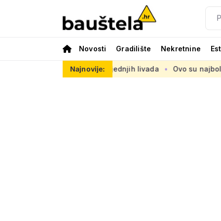
Novosti
Gradilište
Nekretnine
Es
na jednoj od posljednjih livada
Najnovije:
Ovo su najbolje nove kuće i v