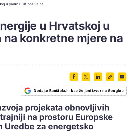
Obnovljivi izvori energije u Hrvatskoj u padu: HGK poziva na konkretne mjere na polju razvoja OIE
energije u Hrvatskoj u
 na konkretne mjere na
Dodajte Bauštela.hr kao željeni izvor na Googleu
azvoja projekata obnovljivih
trajniji na prostoru Europske
ih Uredbe za energetsko