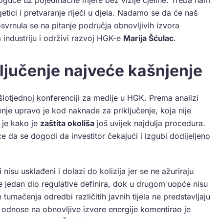
guće uz pojedinačne mjere bez vizije cjeline. Treba nam
getici i pretvaranje riječi u djela. Nadamo se da će naš
svrnula se na pitanje područja obnovljivih izvora
 industriju i održivi razvoj HGK-e
Marija Šćulac
.
ljučenje najveće kašnjenje
šlotjednoj konferenciji za medije u HGK. Prema analizi
je upravo je kod naknade za priključenje, koja nije
 je kako je
zaštita okoliša
još uvijek najdulja procedura.
e da se dogodi da investitor čekajući i izgubi dodijeljeno
isu usklađeni i dolazi do kolizija jer se ne ažuriraju
e jedan dio regulative definira, dok u drugom uopće nisu
mačenja odredbi različitih javnih tijela ne predstavljaju
 odnose na obnovljive izvore energije komentirao je