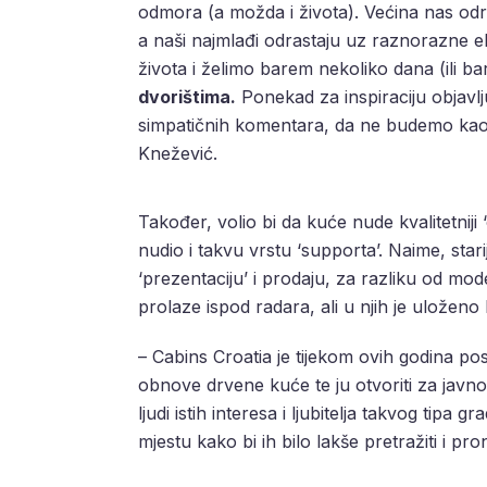
odmora (a možda i života). Većina nas odr
a naši najmlađi odrastaju uz raznorazne e
života i želimo barem nekoliko dana (ili ba
dvorištima.
Ponekad za inspiraciju objavlju
simpatičnih komentara, da ne budemo kao 
Knežević.
Također, volio bi da kuće nude kvalitetniji ‘on
nudio i takvu vrstu ‘supporta’. Naime, stari
‘prezentaciju’ i prodaju, za razliku od m
prolaze ispod radara, ali u njih je uloženo 
– Cabins Croatia je tijekom ovih godina pos
obnove drvene kuće te ju otvoriti za javnost
ljudi istih interesa i ljubitelja takvog tipa gr
mjestu kako bi ih bilo lakše pretražiti i 