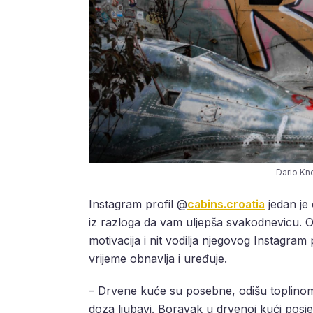
Dario Kne
Instagram profil @
cabins.croatia
jedan je 
iz razloga da vam uljepša svakodnevicu. Obj
motivacija i nit vodilja njegovog Instagram
vrijeme obnavlja i uređuje.
– Drvene kuće su posebne, odišu toplinom
doza ljubavi. Boravak u drvenoj kući posje