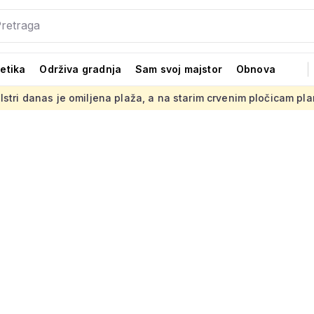
tetika
Održiva gradnja
Sam svoj majstor
Obnova
ljena plaža, a na starim crvenim pločicam planira se hotel
R