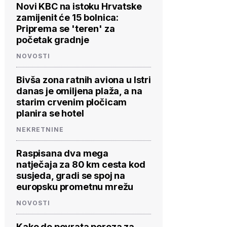
Novi KBC na istoku Hrvatske
zamijenit će 15 bolnica:
Priprema se 'teren' za
početak gradnje
NOVOSTI
Bivša zona ratnih aviona u Istri
danas je omiljena plaža, a na
starim crvenim pločicam
planira se hotel
NEKRETNINE
Raspisana dva mega
natječaja za 80 km cesta kod
susjeda, gradi se spoj na
europsku prometnu mrežu
NOVOSTI
Kako do povrata poreza za