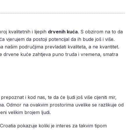
 kvalitetnih i lijepih
drvenih kuća
. S obzirom na to da
 vjerujem da postoji potencijal da ih bude još i više.
našim područjima prevladati kvaliteta, a ne kvantitet.
je drvene kuće zahtjeva puno truda i vremena, smatra
prepoznat i kod nas, te da će ljudi još više cijeniti mir,
lijima. Odmor na ovakvim prostorima uvelike se razlikuje od
i velikim brojem ljudi.
 Croatia pokazuje koliki je interes za takvim tipom