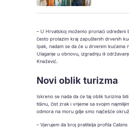
– U Hrvatskoj možemo pronaći određeni broj
često prolazim kraj zapuštenih drvenih kuća
Ipak, nadam se da će u drvenim kućama na 
Ulaganje u obnovu, izgradnju ili održavan
Knežević.
Novi oblik turizma
Iskreno se nada da će taj oblik turizma biti 
tišinu, čist zrak i vrijeme sa svojim najmi
odmora na moru gdje smo najčešće okružen
– Vjerujem da broj pratitelja profila Cabins