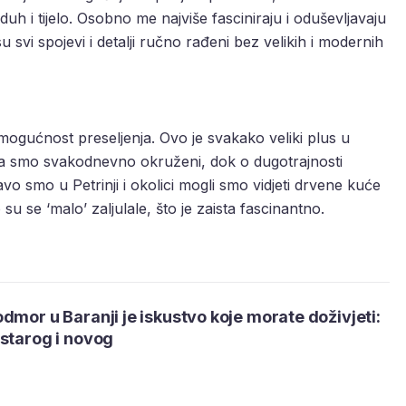
uh i tijelo. Osobno me najviše fasciniraju i oduševljavaju
su svi spojevi i detalji ručno rađeni bez velikih i modernih
 mogućnost preseljenja. Ovo je svakako veliki plus u
a smo svakodnevno okruženi, dok o dugotrajnosti
vo smo u Petrinji i okolici mogli smo vidjeti drvene kuće
u se ‘malo’ zaljulale, što je zaista fascinantno.
dmor u Baranji je iskustvo koje morate doživjeti:
starog i novog