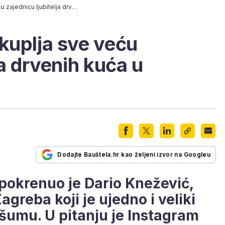
Developer Dario okuplja sve veću zajednicu ljubitelja drvenih kuća u Hrvatskoj
kuplja sve veću
ja drvenih kuća u
Dodajte Bauštela.hr kao željeni izvor na Googleu
 pokrenuo je Dario Knežević,
agreba koji je ujedno i veliki
i šumu. U pitanju je Instagram