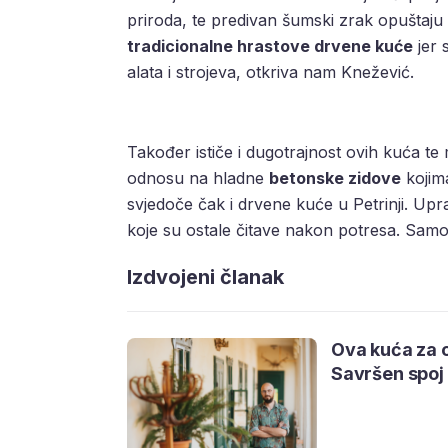
priroda, te predivan šumski zrak opuštaju d
tradicionalne hrastove drvene kuće
jer 
alata i strojeva, otkriva nam Knežević.
Također ističe i dugotrajnost ovih kuća te
odnosu na hladne
betonske zidove
kojim
svjedoče čak i drvene kuće u Petrinji. Upra
koje su ostale čitave nakon potresa. Samo s
Izdvojeni članak
Ova kuća za o
Savršen spoj 