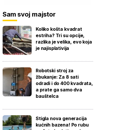
Sam svoj majstor
Koliko košta kvadrat
estriha? Tri su opcije,
razlika je velika, evo koja
je najisplativija
Robotski stroj za
žbukanje: Za 8 sati
odradi i do 400 kvadrata,
a prate ga samo dva
bauštelca
Stigla nova generacija
kućnih bazena! Po rubu