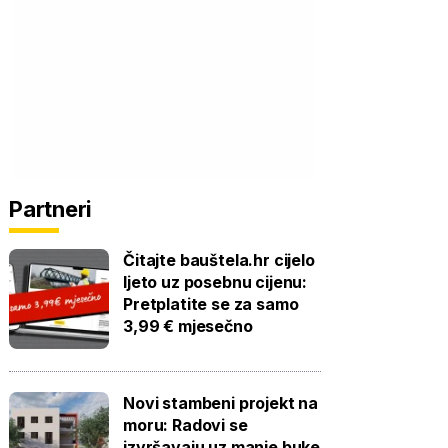
Partneri
Čitajte bauštela.hr cijelo
ljeto uz posebnu cijenu:
Pretplatite se za samo
3,99 € mjesečno
Novi stambeni projekt na
moru: Radovi se
izvršavaju uz manje buke