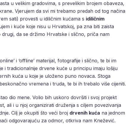
asta u velikim gradovima, s prevelikim brojem obaveza,
krane. Vjerujem da svi mi trebamo predah od tog načina
rem sati) provesti u idiličnim kućama s
idiličnim
jem i kuće koje nisu u Hrvatskoj, pa zna biti zaista
drugi, da se držimo Hrvatske i slično, priča nam
line’ i ‘offline’ materijal, fotografije i slično, te bi im
je i tradicionalnije drvene kuće u principu imaju lošiju
odernih kuća u koje je uloženo puno novaca. Stoga
beskonačno vremena i truda, te bi ih trebalo više cijeniti.
tao dio mene. Volio bih uskoro dovršiti i svoj projekt
, ali i u njoj organizirati druženja s ciljem povezivanja
adnje. Cilj je okupiti što veći broj
drvenih kuća
na jednom
pronaći odgovarajuću za odmor, otkriva nam Knežević.