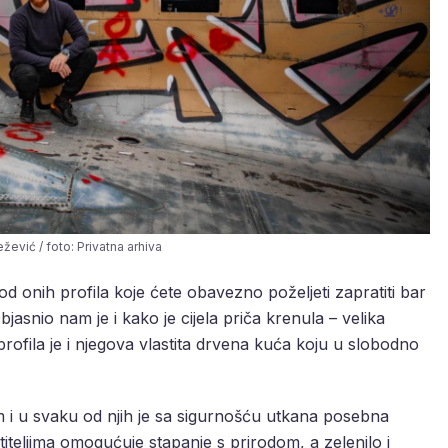
žević / foto: Privatna arhiva
od onih profila koje ćete obavezno poželjeti zapratiti bar
asnio nam je i kako je cijela priča krenula – velika
 profila je i njegova vlastita drvena kuća koju u slobodno
 i u svaku od njih je sa sigurnošću utkana posebna
titeljima omogućuje stapanje s prirodom, a zelenilo i