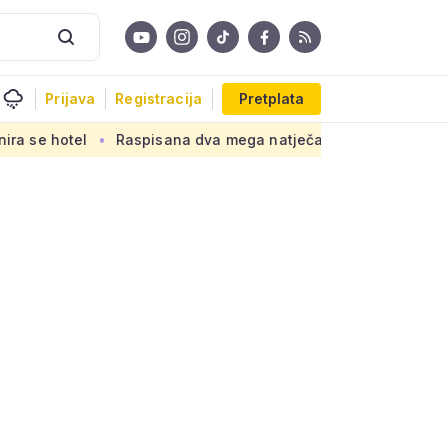
Prijava
Registracija
Pretplata
aspisana dva mega natječaja za 80 km cesta kod susjeda, gra