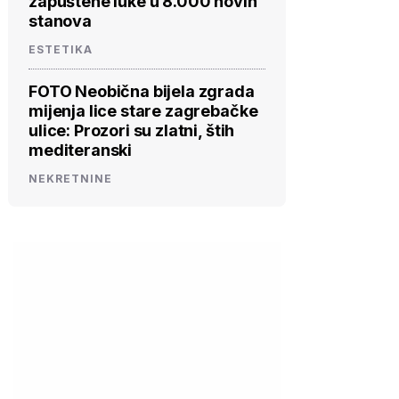
zapuštene luke u 8.000 novih
stanova
ESTETIKA
FOTO Neobična bijela zgrada
mijenja lice stare zagrebačke
ulice: Prozori su zlatni, štih
mediteranski
NEKRETNINE