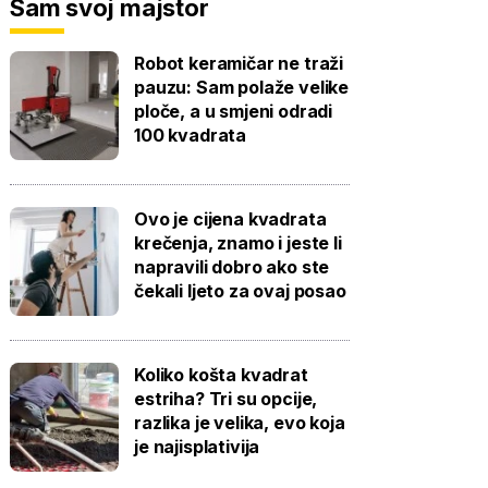
Sam svoj majstor
Robot keramičar ne traži
pauzu: Sam polaže velike
ploče, a u smjeni odradi
100 kvadrata
Ovo je cijena kvadrata
krečenja, znamo i jeste li
napravili dobro ako ste
čekali ljeto za ovaj posao
Koliko košta kvadrat
estriha? Tri su opcije,
razlika je velika, evo koja
je najisplativija