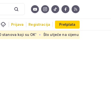
Prijava
Registracija
Pretplata
su OK'
Što utječe na cijenu uređaja za pročišćavanje otpad