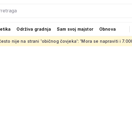
tetika
Održiva gradnja
Sam svoj majstor
Obnova
trani 'običnog čovjeka': 'Mora se napraviti i 7.000 stanova koji 