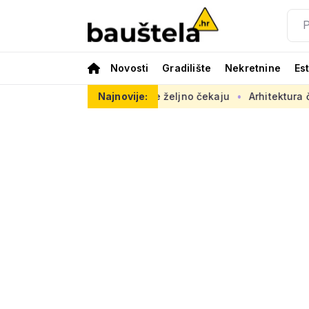
Novosti
Gradilište
Nekretnine
Es
opasno, radovi se željno čekaju
Najnovije:
Arhitektura često nije na s