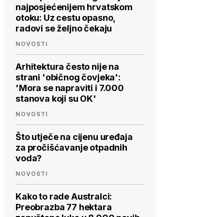
najposjećenijem hrvatskom
otoku: Uz cestu opasno,
radovi se željno čekaju
NOVOSTI
Arhitektura često nije na
strani 'običnog čovjeka':
'Mora se napraviti i 7.000
stanova koji su OK'
NOVOSTI
Što utječe na cijenu uređaja
za pročišćavanje otpadnih
voda?
NOVOSTI
Kako to rade Australci:
Preobrazba 77 hektara