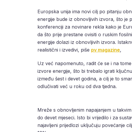
Europska unija ima novi cilj po pitanju ob
energije bude iz obnovljivih izvora, što je
konferenciji za novinare rekla kako je Eur
da što prije prestane ovisiti o ruskim fosil
energije dolazi iz obnovljivih izvora. Istaknu
realistični i izvedivi, piše
pv magazine
,
Uz već napomenuto, radit će se i na tome 
izvore energije, što bi trebalo igrati ključn
između šest i devet godina, a cilj je to sm
odlučivati već u roku od dva tjedna.
Mreže s obnovljenim napajanjem u takvim p
do devet mjeseci. Isto bi vrijedilo i za su
najavljeni prijedlozi uključuju povećanje 