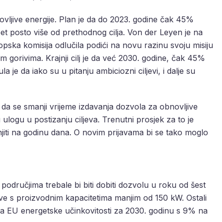
novljive energije. Plan je da do 2023. godine čak 45%
 pet posto više od prethodnog cilja. Von der Leyen je na
opska komisija odlučila podići na novu razinu svoju misiju
nim gorivima. Krajnji cilj je da već 2030. godine, čak 45%
la je da iako su u pitanju ambiciozni ciljevi, i dalje su
da se smanji vrijeme izdavanja dozvola za obnovljive
u ulogu u postizanju ciljeva. Trenutni prosjek za to je
anjiti na godinu dana. O novim prijavama bi se tako moglo
odručjima trebale bi biti dobiti dozvolu u roku od šest
stave s proizvodnim kapacitetima manjim od 150 kW. Ostali
cilja EU energetske učinkovitosti za 2030. godinu s 9% na