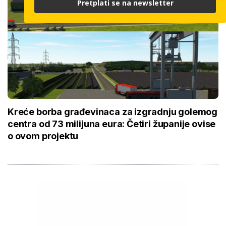
Pretplati se na newsletter
Kreće borba građevinaca za izgradnju golemog
centra od 73 milijuna eura: Četiri županije ovise
o ovom projektu