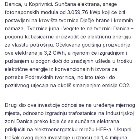
Danica, u Koprivnici. Sunčana elektrana, snage
fotonaponskih modula od 3.059,76 kWp koji će biti
postavljeni na krovišta tvornice Dječje hrane i kremnih
namaza, Tvornice juha i Vegete te na tvornici Danica –
pogonu kobasičarne proizvodit će električnu energiju
za vlastitu potrošnju. Očekivana godišnja proizvodnja
ove elektrane je 3,2 GWh, a njenom će izgradnjom i
puštanjem u pogon doći do značajnih ušteda u trošku
električne energije iz konvencionalnih izvora za
potrebe Podravkinih tvornica, no isto tako i do
pozitivnog utjecaja na okoliš smanjenjem emisije CO2.
Drugi dio ove investicije odnosi se na uređenje mjernog
mjesta, odnosno izgradnju trafostanice na Industrijskoj
zoni Danica preko koje će se sunčana elektrana
priključiti na elektroenergetsku mrežu HEP-a. Ukupni
trošak ovog dijela investicije u iznosu od 1,4 milijuna