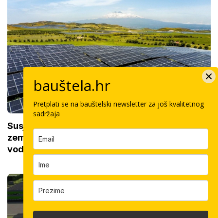
bauštela.hr
Pretplati se na bauštelski newsletter za još kvalitetnog
sadržaja
Susjedi izgradili najveću solarnu elektranu u
zemlji: Ima više od 400.000 panela i sustav
vodova od 26 km