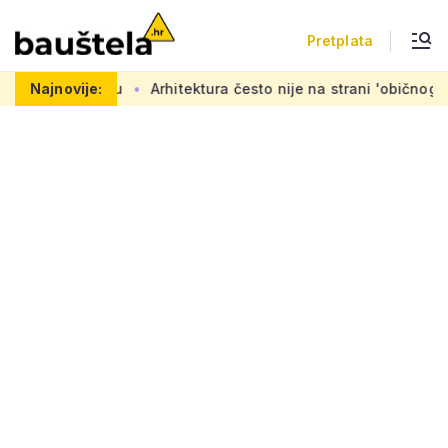
Pretplata
ju
Najnovije:
Arhitektura često nije na strani 'običnog čovjeka': 'Mora s