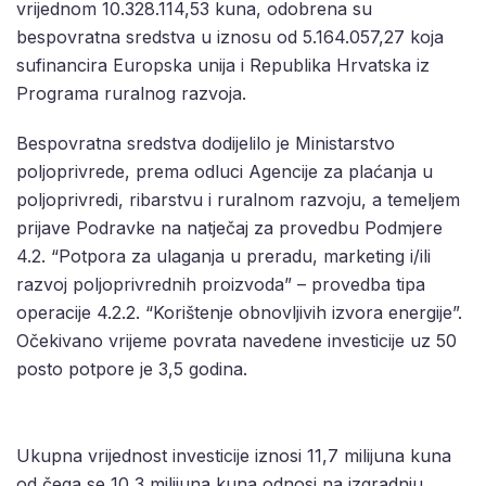
vrijednom 10.328.114,53 kuna, odobrena su
bespovratna sredstva u iznosu od 5.164.057,27 koja
sufinancira Europska unija i Republika Hrvatska iz
Programa ruralnog razvoja.
Bespovratna sredstva dodijelilo je Ministarstvo
poljoprivrede, prema odluci Agencije za plaćanja u
poljoprivredi, ribarstvu i ruralnom razvoju, a temeljem
prijave Podravke na natječaj za provedbu Podmjere
4.2. “Potpora za ulaganja u preradu, marketing i/ili
razvoj poljoprivrednih proizvoda” – provedba tipa
operacije 4.2.2. “Korištenje obnovljivih izvora energije”.
Očekivano vrijeme povrata navedene investicije uz 50
posto potpore je 3,5 godina.
Ukupna vrijednost investicije iznosi 11,7 milijuna kuna
od čega se 10,3 milijuna kuna odnosi na izgradnju