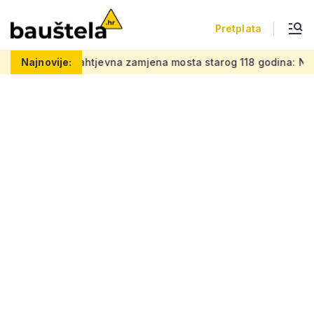
Pretplata
 posao
Najnovije:
Zahtjevna zamjena mosta starog 118 godina: Novi čel