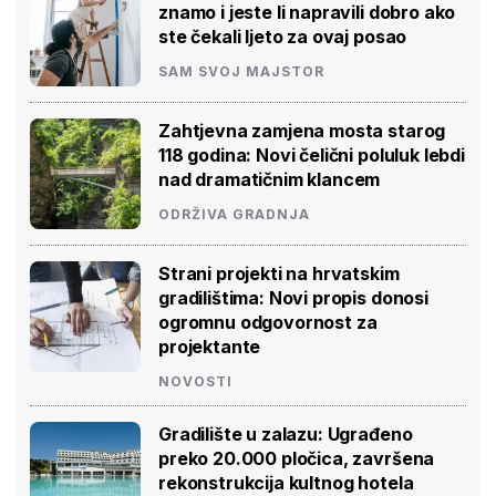
znamo i jeste li napravili dobro ako
ste čekali ljeto za ovaj posao
SAM SVOJ MAJSTOR
Zahtjevna zamjena mosta starog
118 godina: Novi čelični poluluk lebdi
nad dramatičnim klancem
ODRŽIVA GRADNJA
Strani projekti na hrvatskim
gradilištima: Novi propis donosi
ogromnu odgovornost za
projektante
NOVOSTI
Gradilište u zalazu: Ugrađeno
preko 20.000 pločica, završena
rekonstrukcija kultnog hotela