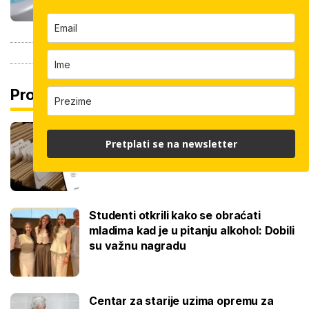
Pročitaj još
Promjena prakse za sve SC-ove, kršili
Pretplati se na newsletter
su zakon? Za jedan nam je potvrđeno
Studenti otkrili kako se obraćati
mladima kad je u pitanju alkohol: Dobili
su važnu nagradu
Centar za starije uzima opremu za