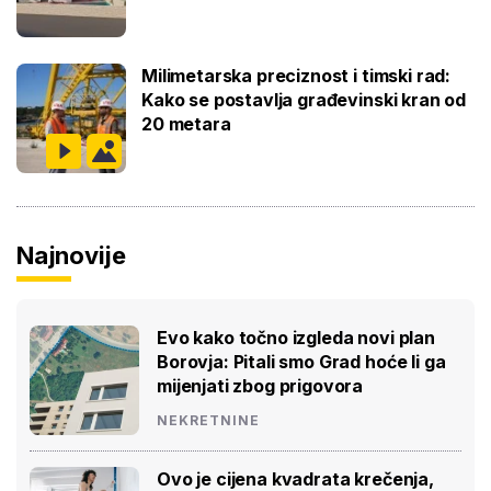
Milimetarska preciznost i timski rad:
Kako se postavlja građevinski kran od
20 metara
Najnovije
Evo kako točno izgleda novi plan
Borovja: Pitali smo Grad hoće li ga
mijenjati zbog prigovora
NEKRETNINE
Ovo je cijena kvadrata krečenja,