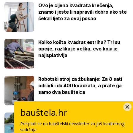
Ovo je cijena kvadrata krečenja,
znamo i jeste li napravili dobro ako ste
čekali ljeto za ovaj posao
Koliko košta kvadrat estriha? Tri su
opcije, razlika je velika, evo koja je
najisplativija
Robotski stroj za žbukanje: Za 8 sati
odradi i do 400 kvadrata, a prate ga
samo dva bauštelca
bauštela.hr
Stigla nova generacija kućnih bazena!
Po rubu možete hodati, a od kutije do
Pretplati se na bauštelski newsletter za još kvalitetnog
kupanca samo jedan sat
sadržaja