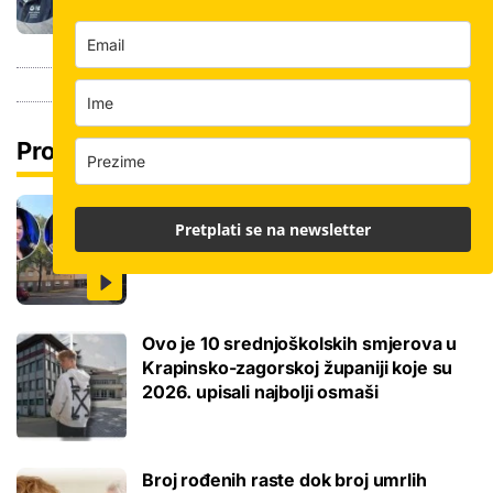
Pročitaj još
Ovo je 5 mana života u studentskom
Pretplati se na newsletter
domu na koje se svaki brucoš mora
naviknuti
Ovo je 10 srednjoškolskih smjerova u
Krapinsko-zagorskoj županiji koje su
2026. upisali najbolji osmaši
Broj rođenih raste dok broj umrlih