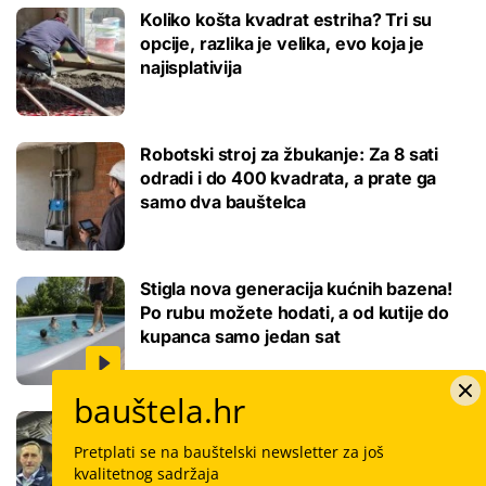
Koliko košta kvadrat estriha? Tri su
opcije, razlika je velika, evo koja je
najisplativija
Robotski stroj za žbukanje: Za 8 sati
odradi i do 400 kvadrata, a prate ga
samo dva bauštelca
Stigla nova generacija kućnih bazena!
Po rubu možete hodati, a od kutije do
kupanca samo jedan sat
bauštela.hr
Koliko košta keramičar za kvadrat
pločica: Cijenu određuju površina,
Pretplati se na bauštelski newsletter za još
dimenzije keramike, ali i lokacija
kvalitetnog sadržaja