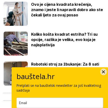
Ovo je cijena kvadrata krečenja,
znamo i jeste li napravili dobro ako ste
čekali ljeto za ovaj posao
Koliko košta kvadrat estriha? Tri su
opcije, razlika je velika, evo koja je
najisplativija
Robotski stroj za žbukanje: Za 8 sati
odradi i do 400 kvadrata, a prate ga
bauštela.hr
samo dva bauštelca
Pretplati se na bauštelski newsletter za još kvalitetnog
sadržaja