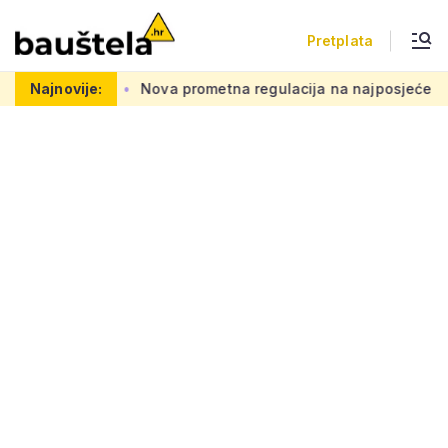
Pretplata
00 kvadrata
Najnovije:
Nova prometna regulacija na najposjećenijem h