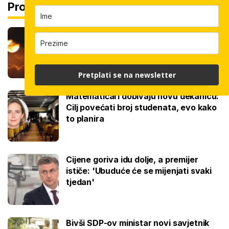
Pročitaj još
Je li pomrčina Sunca opasna za vid?
Pitali smo stručnjaka, evo gdje je
promatrati
Pretplati se na newsletter
Matematičari dobivaju novu dekanicu:
Cilj povećati broj studenata, evo kako
to planira
Cijene goriva idu dolje, a premijer
ističe: 'Ubuduće će se mijenjati svaki
tjedan'
Bivši SDP-ov ministar novi savjetnik