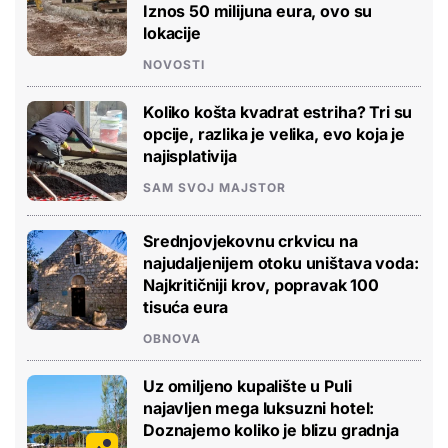
Iznos 50 milijuna eura, ovo su
lokacije
NOVOSTI
Koliko košta kvadrat estriha? Tri su
opcije, razlika je velika, evo koja je
najisplativija
SAM SVOJ MAJSTOR
Srednjovjekovnu crkvicu na
najudaljenijem otoku uništava voda:
Najkritičniji krov, popravak 100
tisuća eura
OBNOVA
Uz omiljeno kupalište u Puli
najavljen mega luksuzni hotel:
Doznajemo koliko je blizu gradnja