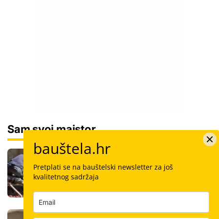
Sam svoj majstor
bauštela.hr
Koliko košta kvadrat estriha? Tri su
opcije, razlika je velika, evo koja je
Pretplati se na bauštelski newsletter za još
najisplativija
kvalitetnog sadržaja
Robotski stroj za žbukanje: Za 8 sati