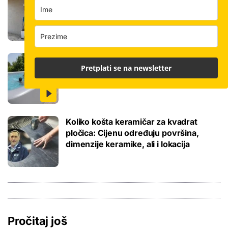
odradi i do 400 kvadrata, a prate ga
samo dva bauštelca
Stigla nova generacija kućnih bazena!
Pretplati se na newsletter
Po rubu možete hodati, a od kutije do
kupanca samo jedan sat
Koliko košta keramičar za kvadrat
pločica: Cijenu određuju površina,
dimenzije keramike, ali i lokacija
Pročitaj još