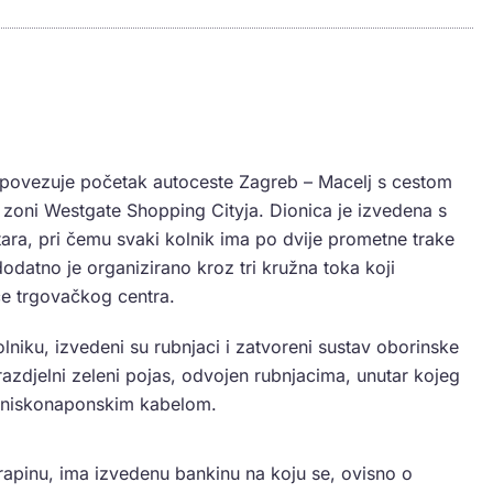
 povezuje početak autoceste Zagreb – Macelj s cestom
 zoni Westgate Shopping Cityja. Dionica je izvedena s
tara, pri čemu svaki kolnik ima po dvije prometne trake
odatno je organizirano kroz tri kružna toka koji
ce trgovačkog centra.
niku, izvedeni su rubnjaci i zatvoreni sustav oborinske
azdjelni zeleni pojas, odvojen rubnjacima, unutar kojeg
 i niskonaponskim kabelom.
Krapinu, ima izvedenu bankinu na koju se, ovisno o