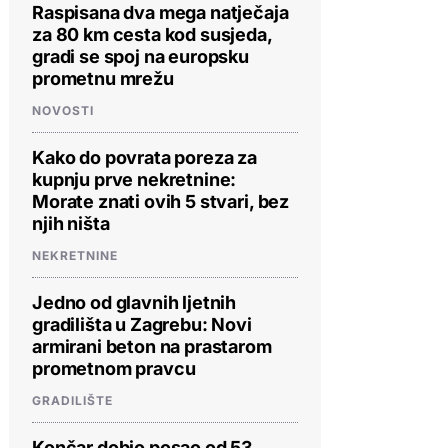
Raspisana dva mega natječaja
za 80 km cesta kod susjeda,
gradi se spoj na europsku
prometnu mrežu
NOVOSTI
Kako do povrata poreza za
kupnju prve nekretnine:
Morate znati ovih 5 stvari, bez
njih ništa
NEKRETNINE
Jedno od glavnih ljetnih
gradilišta u Zagrebu: Novi
armirani beton na prastarom
prometnom pravcu
GRADILIŠTE
Končar dobio posao od 53