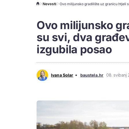
Novosti
Ovo milijunsko gra
su svi, dva građe
izgubila posao
•
Ivana Solar
baustela.hr
08. svibanj