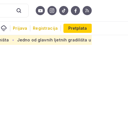
Prijava
Registracija
Pretplata
d glavnih ljetnih gradilišta u Zagrebu: Novi armirani beton n