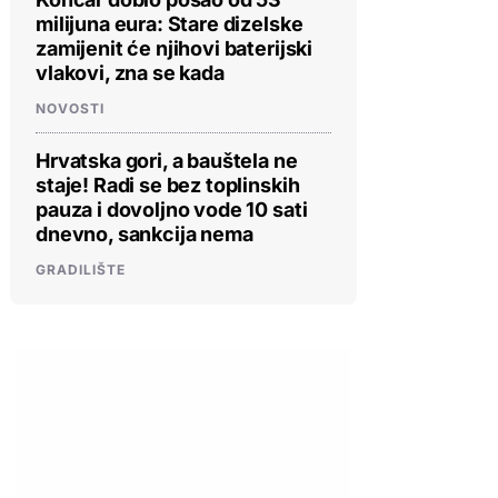
milijuna eura: Stare dizelske
zamijenit će njihovi baterijski
vlakovi, zna se kada
NOVOSTI
Hrvatska gori, a bauštela ne
staje! Radi se bez toplinskih
pauza i dovoljno vode 10 sati
dnevno, sankcija nema
GRADILIŠTE