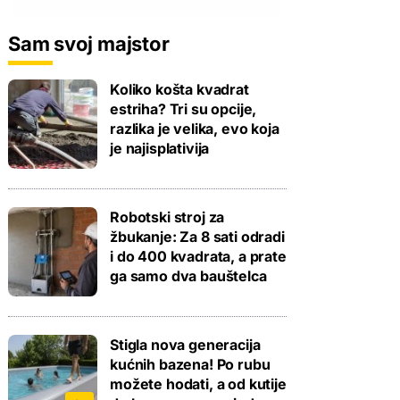
Sam svoj majstor
Koliko košta kvadrat
estriha? Tri su opcije,
razlika je velika, evo koja
je najisplativija
Robotski stroj za
žbukanje: Za 8 sati odradi
i do 400 kvadrata, a prate
ga samo dva bauštelca
Stigla nova generacija
kućnih bazena! Po rubu
možete hodati, a od kutije