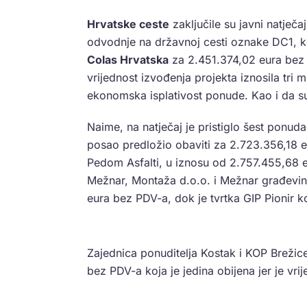
Hrvatske ceste
zaključile su javni natječ
odvodnje na državnoj cesti oznake DC1, 
Colas Hrvatska
za 2.451.374,02 eura bez 
vrijednost izvođenja projekta iznosila tri m
ekonomska isplativost ponude. Kao i da su
Naime, na natječaj je pristiglo šest ponud
posao predložio obaviti za 2.723.356,18 eu
Pedom Asfalti, u iznosu od 2.757.455,68 
Mežnar, Montaža d.o.o. i Mežnar građevin
eura bez PDV-a, dok je tvrtka GIP Pionir
Zajednica ponuditelja Kostak i KOP Brežic
bez PDV-a koja je jedina obijena jer je vri