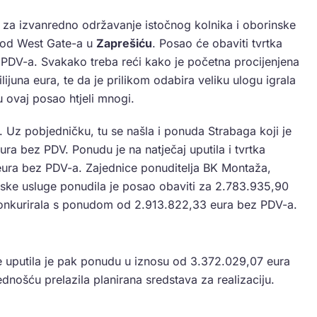
aj za izvanredno održavanje istočnog kolnika i oborinske
kod West Gate-a u
Zaprešiću
. Posao će obaviti tvrtka
PDV-a. Svakako treba reći kako je početna procijenjena
ilijuna eura, te da je prilikom odabira veliku ulogu igrala
 ovaj posao htjeli mnogi.
a. Uz pobjedničku, tu se našla i ponuda Strabaga koji je
ra bez PDV. Ponudu je na natječaj uputila i tvrtka
eura bez PDV-a. Zajednice ponuditelja BK Montaža,
ske usluge ponudila je posao obaviti za 2.783.935,90
 konkurirala s ponudom od 2.913.822,33 eura bez PDV-a.
e uputila je pak ponudu u iznosu od 3.372.029,07 eura
jednošću prelazila planirana sredstava za realizaciju.