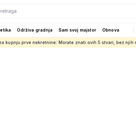
tetika
Održiva gradnja
Sam svoj majstor
Obnova
retnine: Morate znati ovih 5 stvari, bez njih ništa
Jedno o