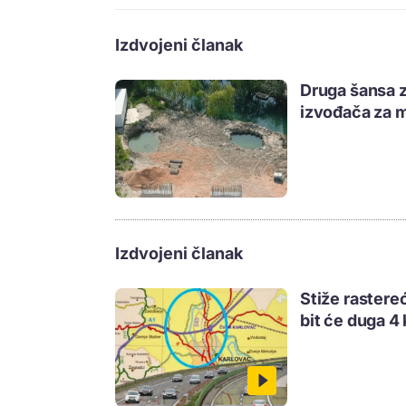
Izdvojeni članak
Druga šansa z
izvođača za m
Izdvojeni članak
Stiže rastere
bit će duga 4