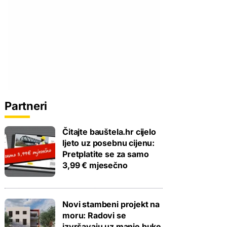
Partneri
Čitajte bauštela.hr cijelo
ljeto uz posebnu cijenu:
Pretplatite se za samo
3,99 € mjesečno
Novi stambeni projekt na
moru: Radovi se
izvršavaju uz manje buke