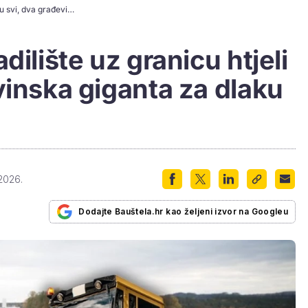
Ovo milijunsko gradilište uz granicu htjeli su svi, dva građevinska giganta za dlaku izgubila posao
dilište uz granicu htjeli
vinska giganta za dlaku
 2026.
Dodajte Bauštela.hr kao željeni izvor na Googleu