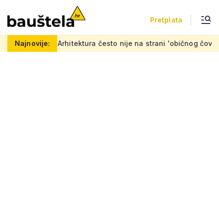
Pretplata
ektura često nije na strani 'običnog čovjeka': 'Mora se napravit
Najnovije: