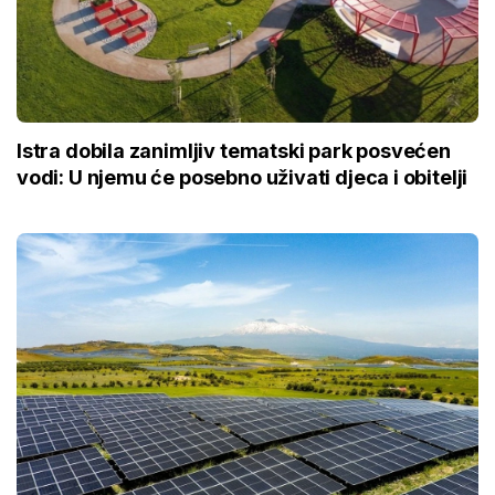
Istra dobila zanimljiv tematski park posvećen
vodi: U njemu će posebno uživati djeca i obitelji