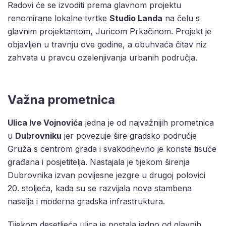
Radovi će se izvoditi prema glavnom projektu
renomirane lokalne tvrtke
Studio Landa
na čelu s
glavnim projektantom, Juricom Prkačinom. Projekt je
objavljen u travnju ove godine, a obuhvaća čitav niz
zahvata u pravcu ozelenjivanja urbanih područja.
Važna prometnica
Ulica Ive Vojnovića
jedna je od najvažnijih prometnica
u
Dubrovniku
jer povezuje šire gradsko područje
Gruža s centrom grada i svakodnevno je koriste tisuće
građana i posjetitelja. Nastajala je tijekom širenja
Dubrovnika izvan povijesne jezgre u drugoj polovici
20. stoljeća, kada su se razvijala nova stambena
naselja i moderna gradska infrastruktura.
Tijekom desetljeća ulica je postala jedno od glavnih