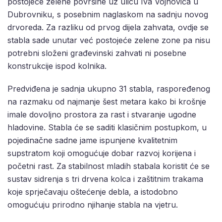
postojeće zelene površine uz ulicu Iva Vojnovića u
Dubrovniku, s posebnim naglaskom na sadnju novog
drvoreda. Za razliku od prvog dijela zahvata, ovdje se
stabla sade unutar već postojeće zelene zone pa nisu
potrebni složeni građevinski zahvati ni posebne
konstrukcije ispod kolnika.
Predviđena je sadnja ukupno 31 stabla, raspoređenog
na razmaku od najmanje šest metara kako bi krošnje
imale dovoljno prostora za rast i stvaranje ugodne
hladovine. Stabla će se saditi klasičnim postupkom, u
pojedinačne sadne jame ispunjene kvalitetnim
supstratom koji omogućuje dobar razvoj korijena i
početni rast. Za stabilnost mladih stabala koristit će se
sustav sidrenja s tri drvena kolca i zaštitnim trakama
koje sprječavaju oštećenje debla, a istodobno
omogućuju prirodno njihanje stabla na vjetru.