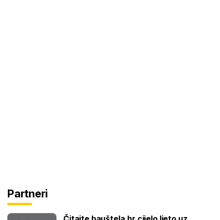
Partneri
Čitajte bauštela.hr cijelo ljeto uz