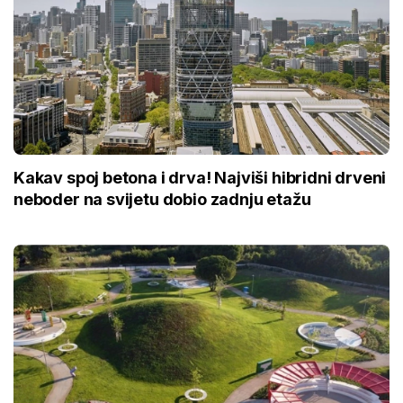
Kakav spoj betona i drva! Najviši hibridni drveni
neboder na svijetu dobio zadnju etažu