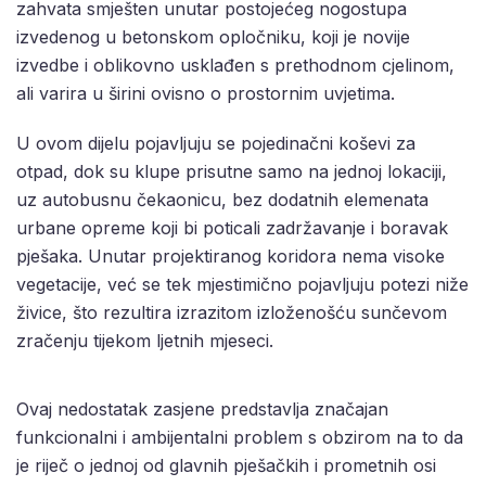
zahvata smješten unutar postojećeg nogostupa
izvedenog u betonskom opločniku, koji je novije
izvedbe i oblikovno usklađen s prethodnom cjelinom,
ali varira u širini ovisno o prostornim uvjetima.
U ovom dijelu pojavljuju se pojedinačni koševi za
otpad, dok su klupe prisutne samo na jednoj lokaciji,
uz autobusnu čekaonicu, bez dodatnih elemenata
urbane opreme koji bi poticali zadržavanje i boravak
pješaka. Unutar projektiranog koridora nema visoke
vegetacije, već se tek mjestimično pojavljuju potezi niže
živice, što rezultira izrazitom izloženošću sunčevom
zračenju tijekom ljetnih mjeseci.
Ovaj nedostatak zasjene predstavlja značajan
funkcionalni i ambijentalni problem s obzirom na to da
je riječ o jednoj od glavnih pješačkih i prometnih osi