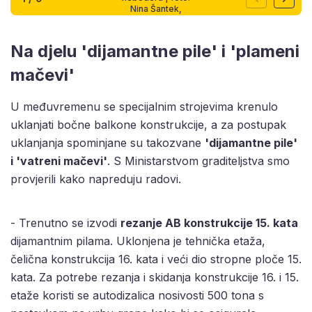
Nina Šantek,
bauštela.hr
Na djelu 'dijamantne pile' i 'plameni
mačevi'
U međuvremenu se specijalnim strojevima krenulo
uklanjati bočne balkone konstrukcije, a za postupak
uklanjanja spominjane su takozvane
'dijamantne pile'
i 'vatreni mačevi'
. S Ministarstvom graditeljstva smo
provjerili kako napreduju radovi.
- Trenutno se izvodi
rezanje AB konstrukcije 15. kata
dijamantnim pilama. Uklonjena je tehnička etaža,
čelična konstrukcija 16. kata i veći dio stropne ploče 15.
kata. Za potrebe rezanja i skidanja konstrukcije 16. i 15.
etaže koristi se autodizalica nosivosti 500 tona s