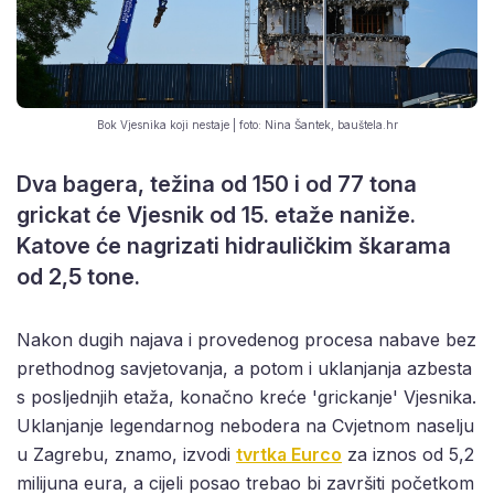
Bok Vjesnika koji nestaje | foto: Nina Šantek, bauštela.hr
Dva bagera, težina od 150 i od 77 tona
grickat će Vjesnik od 15. etaže naniže.
Katove će nagrizati hidrauličkim škarama
od 2,5 tone.
Nakon dugih najava i provedenog procesa nabave bez
prethodnog savjetovanja, a potom i uklanjanja azbesta
s posljednjih etaža, konačno kreće 'grickanje' Vjesnika.
Uklanjanje legendarnog nebodera na Cvjetnom naselju
u Zagrebu, znamo, izvodi
tvrtka Eurco
za iznos od 5,2
milijuna eura, a cijeli posao trebao bi završiti početkom