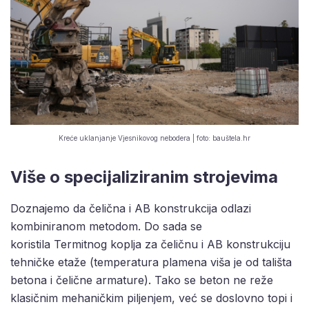
Kreće uklanjanje Vjesnikovog nebodera | foto: bauštela.hr
Više o specijaliziranim strojevima
Doznajemo da čelična i AB konstrukcija odlazi
kombiniranom metodom. Do sada se
koristila Termitnog koplja za čeličnu i AB konstrukciju
tehničke etaže (temperatura plamena viša je od tališta
betona i čelične armature). Tako se beton ne reže
klasičnim mehaničkim piljenjem, već se doslovno topi i