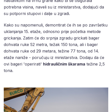
nastavkom na vrhu grane kako bi se osigurala
potrebna visina, naveli su iz ministarstva, dodajući da
su potporni stupovi i dalje u zgradi.
Kako su napomenuli, demontirat će ih se po završetku
uklanjanja 15. etaže, odnosno prije početka metode
grickanja. Zatim će do srpnja zgradu grickati bager
dohvata ruke 52 metra, težak 150 tona, ali i bager
dohvata ruke od 29 metara, težine 77 tona, od 14.
etaže naniže - poručuju iz ministarstva. Dodaju da će
ovi bageri 'operirati'
hidrauličnim škarama
težine 2,5
tona.