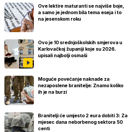
Ove lektire maturanti se najviše boje,
a samo je jednom bila tema eseja i to
na jesenskom roku
Ovo je 10 srednjoškolskih smjerova u
Karlovačkoj županiji koje su 2026.
upisali najbolji osmaši
Moguće povećanje naknade za
nezaposlene branitelje: Znamo koliko
ih je na burzi
Branitelji će umjesto 2 eura dobiti 3: Za
mjesec dana neborbenog sektora 50
centi