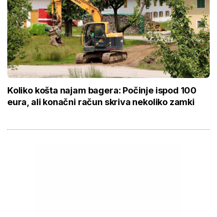
Koliko košta najam bagera: Počinje ispod 100
eura, ali konačni račun skriva nekoliko zamki