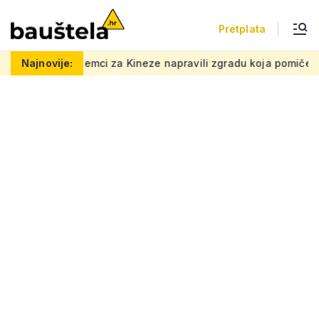
Pretplata
 Kineze napravili zgradu koja pomiče granice, boje i oblici prš
Najnovije: