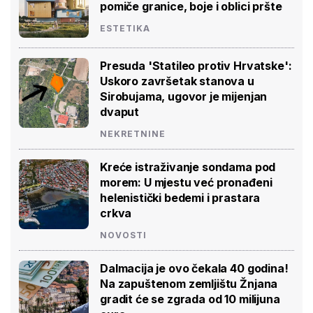
pomiče granice, boje i oblici pršte
ESTETIKA
Presuda 'Statileo protiv Hrvatske':
Uskoro završetak stanova u
Sirobujama, ugovor je mijenjan
dvaput
NEKRETNINE
Kreće istraživanje sondama pod
morem: U mjestu već pronađeni
helenistički bedemi i prastara
crkva
NOVOSTI
Dalmacija je ovo čekala 40 godina!
Na zapuštenom zemljištu Žnjana
gradit će se zgrada od 10 milijuna