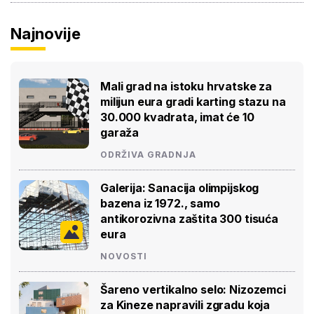
Najnovije
Mali grad na istoku hrvatske za
milijun eura gradi karting stazu na
30.000 kvadrata, imat će 10
garaža
ODRŽIVA GRADNJA
Galerija: Sanacija olimpijskog
bazena iz 1972., samo
antikorozivna zaštita 300 tisuća
eura
NOVOSTI
Šareno vertikalno selo: Nizozemci
za Kineze napravili zgradu koja