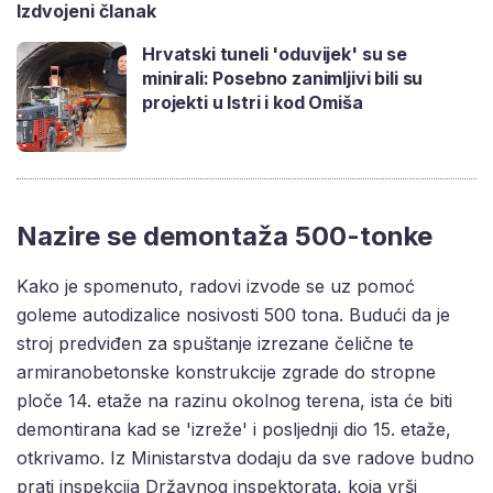
Izdvojeni članak
Hrvatski tuneli 'oduvijek' su se
minirali: Posebno zanimljivi bili su
projekti u Istri i kod Omiša
Nazire se demontaža 500-tonke
Kako je spomenuto, radovi izvode se uz pomoć
goleme autodizalice nosivosti 500 tona. Budući da je
stroj predviđen za spuštanje izrezane čelične te
armiranobetonske konstrukcije zgrade do stropne
ploče 14. etaže na razinu okolnog terena, ista će biti
demontirana kad se 'izreže' i posljednji dio 15. etaže,
otkrivamo. Iz Ministarstva dodaju da sve radove budno
prati inspekcija Državnog inspektorata, koja vrši