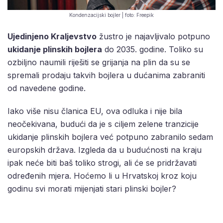
Kondenzacijski bojler | foto: Freepik
Ujedinjeno Kraljevstvo
žustro je najavljivalo potpuno
ukidanje plinskih bojlera
do 2035. godine. Toliko su
ozbiljno naumili riješiti se grijanja na plin da su se
spremali prodaju takvih bojlera u dućanima zabraniti
od navedene godine.
Iako više nisu članica EU, ova odluka i nije bila
neočekivana, budući da je s ciljem zelene tranzicije
ukidanje plinskih bojlera već potpuno zabranilo sedam
europskih država. Izgleda da u budućnosti na kraju
ipak neće biti baš toliko strogi, ali će se pridržavati
određenih mjera. Hoćemo li u Hrvatskoj kroz koju
godinu svi morati mijenjati stari plinski bojler?