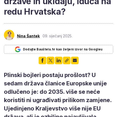
države ih ukidaju, iduća na
redu Hrvatska?
Nina Šantek
09. siječanj 2025.
Dodajte Bauštela.hr kao željeni izvor na Googleu
Plinski bojleri postaju prošlost? U
sedam država članice Europske unije
odlučeno je: do 2035. više se neće
koristiti ni ugrađivati prilikom zamjene.
Ujedinjeno Kraljevstvo više nije EU
država, ali je ozbiljno najavljivala