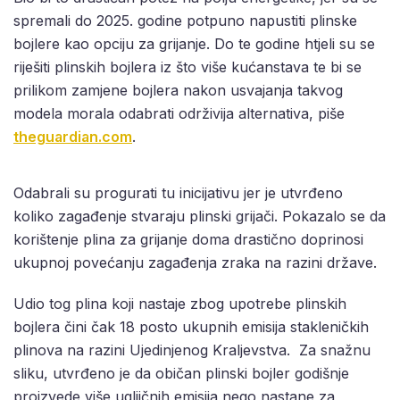
spremali do 2025. godine potpuno napustiti plinske
bojlere kao opciju za grijanje. Do te godine htjeli su se
riješiti plinskih bojlera iz što više kućanstava te bi se
prilikom zamjene bojlera nakon usvajanja takvog
modela morala odabrati održivija alternativa, piše
theguardian.com
.
Odabrali su progurati tu inicijativu jer je utvrđeno
koliko zagađenje stvaraju plinski grijači. Pokazalo se da
korištenje plina za grijanje doma drastično doprinosi
ukupnoj povećanju zagađenja zraka na razini države.
Udio tog plina koji nastaje zbog upotrebe plinskih
bojlera čini čak 18 posto ukupnih emisija stakleničkih
plinova na razini Ujedinjenog Kraljevstva. Za snažnu
sliku, utvrđeno je da običan plinski bojler godišnje
proizvede više ugljičnih emisija nego nastane za