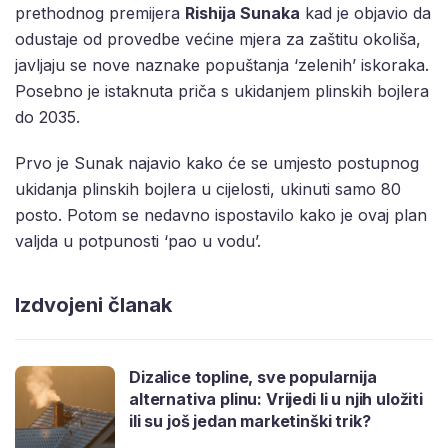
prethodnog premijera
Rishija Sunaka
kad je objavio da
odustaje od provedbe većine mjera za zaštitu okoliša,
javljaju se nove naznake popuštanja ‘zelenih’ iskoraka.
Posebno je istaknuta priča s ukidanjem plinskih bojlera
do 2035.
Prvo je Sunak najavio kako će se umjesto postupnog
ukidanja plinskih bojlera u cijelosti, ukinuti samo 80
posto. Potom se nedavno ispostavilo kako je ovaj plan
valjda u potpunosti ‘pao u vodu’.
Izdvojeni članak
Dizalice topline, sve popularnija
alternativa plinu: Vrijedi li u njih uložiti
ili su još jedan marketinški trik?