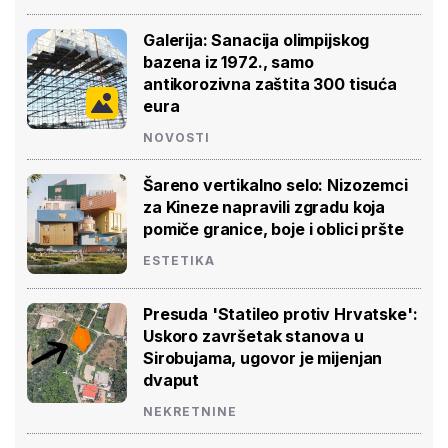
Galerija: Sanacija olimpijskog
bazena iz 1972., samo
antikorozivna zaštita 300 tisuća
eura
NOVOSTI
Šareno vertikalno selo: Nizozemci
za Kineze napravili zgradu koja
pomiče granice, boje i oblici pršte
ESTETIKA
Presuda 'Statileo protiv Hrvatske':
Uskoro završetak stanova u
Sirobujama, ugovor je mijenjan
dvaput
NEKRETNINE