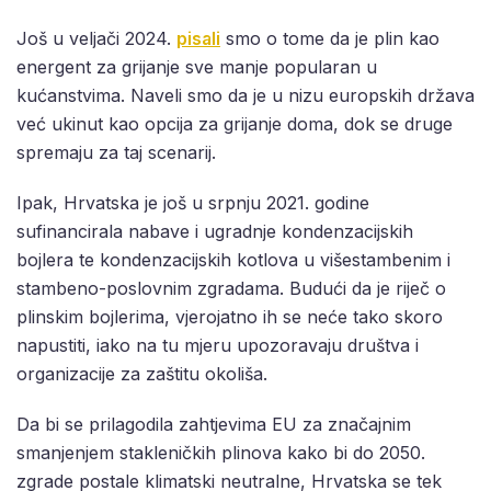
Još u veljači 2024.
pisali
smo o tome da je plin kao
energent za grijanje sve manje popularan u
kućanstvima. Naveli smo da je u nizu europskih država
već ukinut kao opcija za grijanje doma, dok se druge
spremaju za taj scenarij.
Ipak, Hrvatska je još u srpnju 2021. godine
sufinancirala nabave i ugradnje kondenzacijskih
bojlera te kondenzacijskih kotlova u višestambenim i
stambeno-poslovnim zgradama. Budući da je riječ o
plinskim bojlerima, vjerojatno ih se neće tako skoro
napustiti, iako na tu mjeru upozoravaju društva i
organizacije za zaštitu okoliša.
Da bi se prilagodila zahtjevima EU za značajnim
smanjenjem stakleničkih plinova kako bi do 2050.
zgrade postale klimatski neutralne, Hrvatska se tek