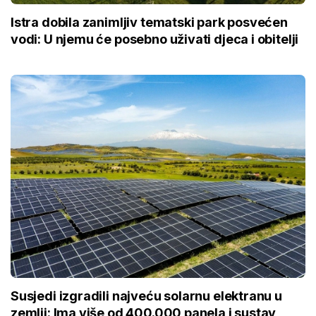
Istra dobila zanimljiv tematski park posvećen
vodi: U njemu će posebno uživati djeca i obitelji
Susjedi izgradili najveću solarnu elektranu u
zemlji: Ima više od 400.000 panela i sustav