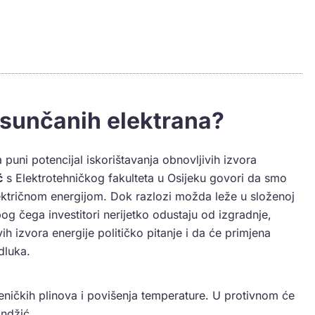
sunčanih elektrana?
la puni potencijal iskorištavanja obnovljivih izvora
ć
s Elektrotehničkog fakulteta u Osijeku govori da smo
ektričnom energijom. Dok razlozi možda leže u složenoj
bog čega investitori nerijetko odustaju od izgradnje,
ih izvora energije političko pitanje i da će primjena
odluka.
leničkih plinova i povišenja temperature. U protivnom će
andžić.