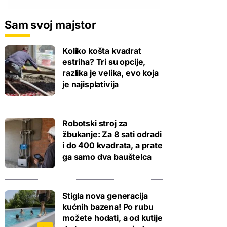
Sam svoj majstor
Koliko košta kvadrat
estriha? Tri su opcije,
razlika je velika, evo koja
je najisplativija
Robotski stroj za
žbukanje: Za 8 sati odradi
i do 400 kvadrata, a prate
ga samo dva bauštelca
Stigla nova generacija
kućnih bazena! Po rubu
možete hodati, a od kutije