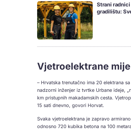
Strani radnic
gradilištu: S
Vjetroelektrane mije
– Hrvatska trenutačno ima 20 elektrana sa
nadzorni inženjer iz tvrtke Urbane ideje, „
km pristupnih makadamskih cesta. Vjetropar
15 sati dnevno, govori Horvat.
Svaka vjetroelektrana je zapravo armirano
odnosno 720 kubika betona na 100 metara v