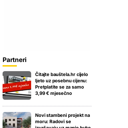
Partneri
Čitajte bauštela.hr cijelo
ljeto uz posebnu cijenu:
Pretplatite se za samo
3,99 € mjesečno
Novi stambeni projekt na
moru: Radovi se
izvršavaju uz manje buke