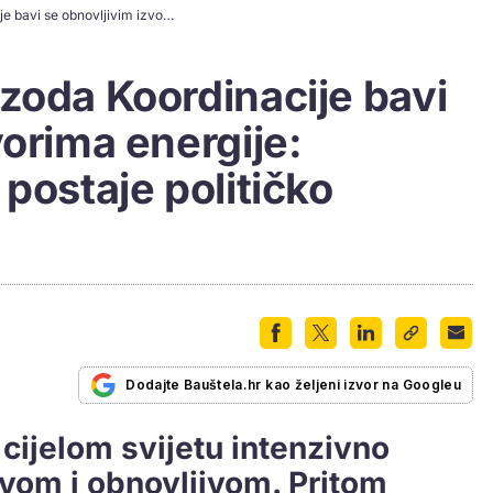
[VIDEO] Šesta epizoda Koordinacije bavi se obnovljivim izvorima energije: 'Njihova primjena postaje političko pitanje'
zoda Koordinacije bavi
vorima energije:
postaje političko
Dodajte Bauštela.hr kao željeni izvor na Googleu
 cijelom svijetu intenzivno
ivom i obnovljivom. Pritom