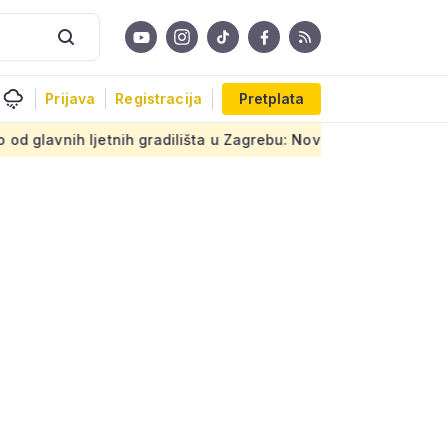
Prijava
Registracija
Pretplata
tnih gradilišta u Zagrebu: Novi armirani beton na prastarom p