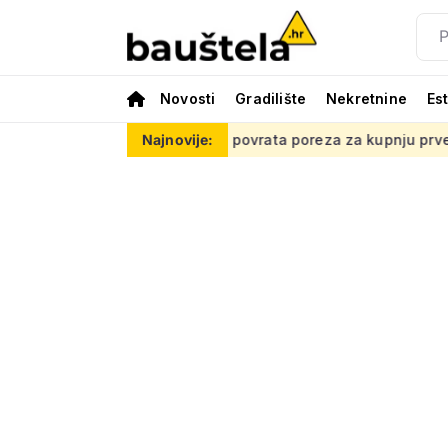
Novosti
Gradilište
Nekretnine
Es
mrežu
Kako do povrata poreza za kupnju prve nekretnine: Mora
Najnovije: