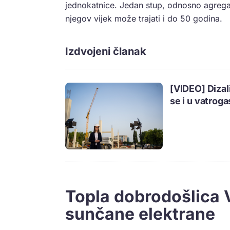
jednokatnice. Jedan stup, odnosno agregat
njegov vijek može trajati i do 50 godina.
Izdvojeni članak
[VIDEO] Dizali
se i u vatrog
Topla dobrodošlica 
sunčane elektrane