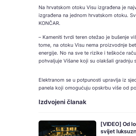
Na hrvatskom otoku Visu izgrađena je najv
izgrađena na jednom hrvatskom otoku. Sve 
KONČAR.
– Kameniti tvrdi teren otežao je bušenje v
tome, na otoku Visu nema proizvodnje beton
energije. No na sve te rizike i teškoće rač
pohvaljuje Višane koji su olakšali gradnj
Elektranom se u potpunosti upravlja iz sjed
panela koji omogućuju opskrbu više od po
Izdvojeni članak
[VIDEO] Od lo
svijet luksuzn