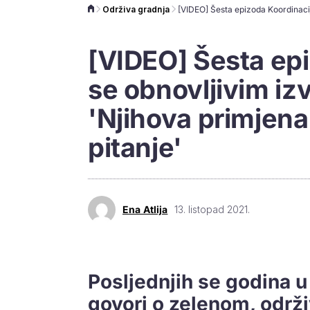
Održiva gradnja
[VIDEO] Šesta epi
se obnovljivim iz
'Njihova primjena 
pitanje'
Ena Atlija
13. listopad 2021.
Posljednjih se godina u
govori o zelenom, održ