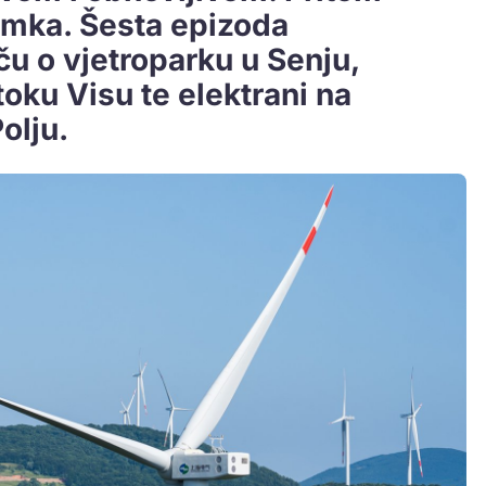
nimka. Šesta epizoda
ču o vjetroparku u Senju,
toku Visu te elektrani na
olju.