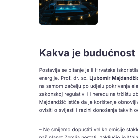
Kakva je budućnost 
Postavlja se pitanje je li Hrvatska iskoristi
energije. Prof. dr. sc.
Ljubomir Majdandži
na samom začelju po udjelu pokrivanja el
zakonskoj regulativi ili neredu na tržištu z
Majdandžić ističe da je korištenje obnovljiv
ovisiti o svijesti i razini donošenja takvih 
– Ne smijemo dopustiti velike emisije stak
naš planet Zemlja nestati, zaključio je Maj