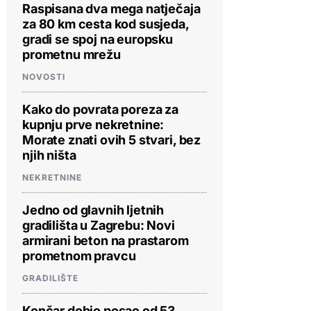
Raspisana dva mega natječaja
za 80 km cesta kod susjeda,
gradi se spoj na europsku
prometnu mrežu
NOVOSTI
Kako do povrata poreza za
kupnju prve nekretnine:
Morate znati ovih 5 stvari, bez
njih ništa
NEKRETNINE
Jedno od glavnih ljetnih
gradilišta u Zagrebu: Novi
armirani beton na prastarom
prometnom pravcu
GRADILIŠTE
Končar dobio posao od 53