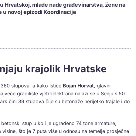
i u Hrvatskoj, mlade nade građevinarstva, žene na
ve u novoj epizodi Koordinacije
njaju krajolik Hrvatske
 360 stupova, a kako ističe
Bojan Horvat
, glavni
najveće gradilište vjetroelektrana nalazi se u Senju s 50
k čini 39 stupova čije su betonaže nerijetko trajale i do
 betonski stup u koji je ugrađeno 74 tone armature,
isine, što je 7 puta više u odnosu na temelje prosječne