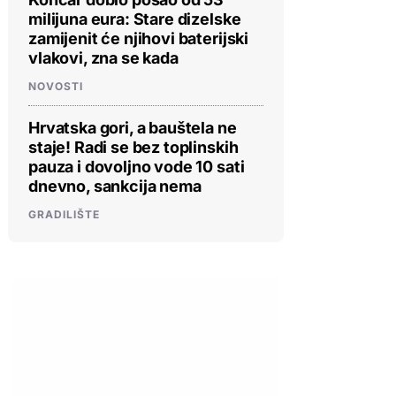
milijuna eura: Stare dizelske
zamijenit će njihovi baterijski
vlakovi, zna se kada
NOVOSTI
Hrvatska gori, a bauštela ne
staje! Radi se bez toplinskih
pauza i dovoljno vode 10 sati
dnevno, sankcija nema
GRADILIŠTE