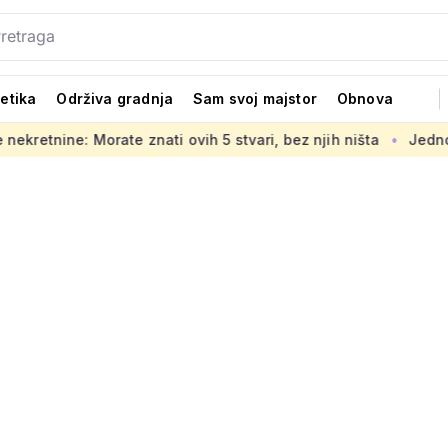
tetika
Održiva gradnja
Sam svoj majstor
Obnova
te znati ovih 5 stvari, bez njih ništa
Jedno od glavnih lje