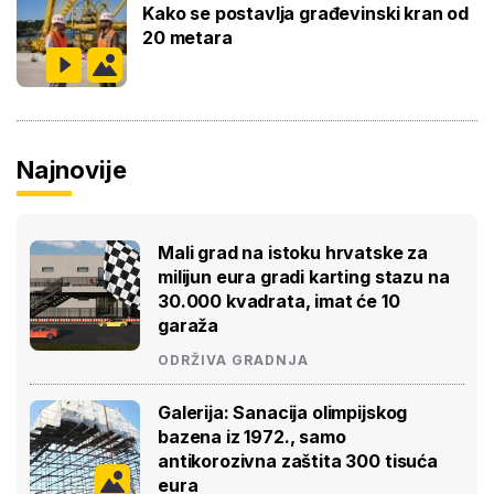
Kako se postavlja građevinski kran od
20 metara
Najnovije
Mali grad na istoku hrvatske za
milijun eura gradi karting stazu na
30.000 kvadrata, imat će 10
garaža
ODRŽIVA GRADNJA
Galerija: Sanacija olimpijskog
bazena iz 1972., samo
antikorozivna zaštita 300 tisuća
eura