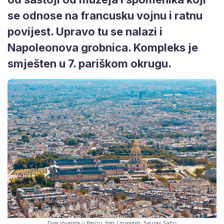
se odnose na francusku vojnu i ratnu
povijest. Upravo tu se nalazi i
Napoleonova grobnica. Kompleks je
smješten u 7. pariškom okrugu.
Dom invalida u Parizu, foto: Unsplash; Saurav Sahu