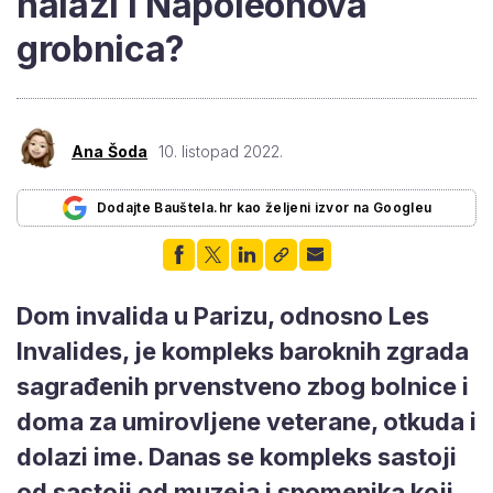
nalazi i Napoleonova
grobnica?
Ana Šoda
10. listopad 2022.
Dodajte Bauštela.hr kao željeni izvor na Googleu
Dom invalida u Parizu, odnosno Les
Invalides, je kompleks baroknih zgrada
sagrađenih prvenstveno zbog bolnice i
doma za umirovljene veterane, otkuda i
dolazi ime. Danas se kompleks sastoji
od sastoji od muzeja i spomenika koji