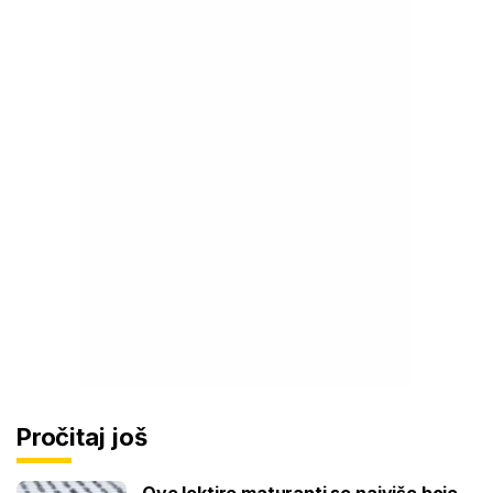
Pročitaj još
Ove lektire maturanti se najviše boje,