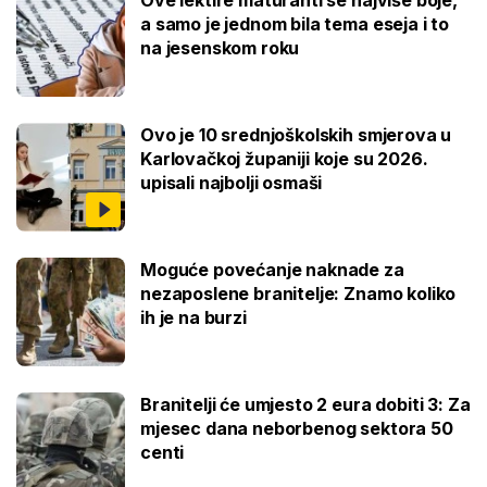
a samo je jednom bila tema eseja i to
na jesenskom roku
Ovo je 10 srednjoškolskih smjerova u
Karlovačkoj županiji koje su 2026.
upisali najbolji osmaši
Moguće povećanje naknade za
nezaposlene branitelje: Znamo koliko
ih je na burzi
Branitelji će umjesto 2 eura dobiti 3: Za
mjesec dana neborbenog sektora 50
centi