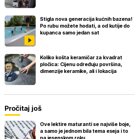
Stigla nova generacija kućnih bazena!
Po rubu možete hodati, a od kutije do
kupanca samo jedan sat
Koliko košta keramičar za kvadrat
pločica: Cijenu određuju površina,
dimenzije keramike, ali i lokacija
Pročitaj još
Ove lektire maturanti se najviše boje,
a samo je jednom bila tema eseja i to
na jesenskom roku