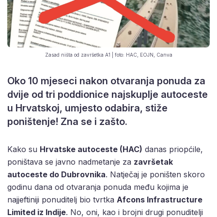
Zasad ništa od završetka A1 | foto: HAC, EOJN, Canva
Oko 10 mjeseci nakon otvaranja ponuda za
dvije od tri poddionice najskuplje autoceste
u Hrvatskoj, umjesto odabira, stiže
poništenje! Zna se i zašto.
Kako su
Hrvatske autoceste (HAC)
danas priopćile,
poništava se javno nadmetanje za
završetak
autoceste do Dubrovnika
. Natječaj je poništen skoro
godinu dana od otvaranja ponuda među kojima je
najjeftiniji ponuditelj bio tvrtka
Afcons Infrastructure
Limited iz Indije
. No, oni, kao i brojni drugi ponuditelji