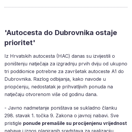
'Autocesta do Dubrovnika ostaje
prioritet'
Iz Hrvatskih autocesta (HAC) danas su izvijestili o
poništenju natječaja za izgradnju prvih dviju od ukupno
tri poddionice potrebne za završetak autoceste A1 do
Dubrovnika. Razlog odbijanja, kako navode u
priopćenju, nedostatak je prihvatljivih ponuda na
natječaju otvorenom više od godinu dana.
- Javno nadmetanje poništava se sukladno članku
298. stavak 1. točka 9. Zakona o javnoj nabavi. Sve
pristigle
ponude premašile su procijenjenu vrijednost
nabave i iznos planiranih sredstava za realizaciju