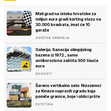
Mali grad na istoku hrvatske za
milijun eura gradi karting stazu na
30.000 kvadrata, imat će 10
garaža
ODRŽIVA GRADNJA
Galerija: Sanacija olimpijskog
bazena iz 1972., samo
antikorozivna zaštita 300 tisuća
eura
NOVOSTI
Šareno vertikalno selo: Nizozemci
za Kineze napravili zgradu koja
pomiče granice, boje i oblici pršte
ESTETIKA