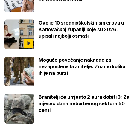
Ovo je 10 srednjoškolskih smjerova u
Karlovačkoj županiji koje su 2026.
upisali najbolji osmaši
Moguće povećanje naknade za
nezaposlene branitelje: Znamo koliko
ih je na burzi
Branitelji će umjesto 2 eura dobiti 3: Za
mjesec dana neborbenog sektora 50
centi