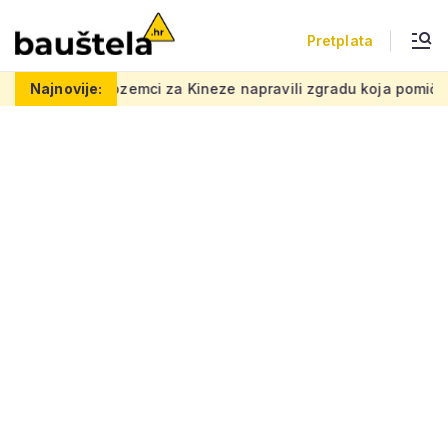
Pretplata
i za Kineze napravili zgradu koja pomiče granice, boje i oblici
Najnovije: