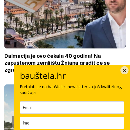
Dalmacija je ovo čekala 40 godina! Na
zapuštenom zemljištu Žnjana gradit će se
zgrada od 10 milijuna eura
bauštela.hr
Pretplati se na bauštelski newsletter za još kvalitetnog
sadržaja