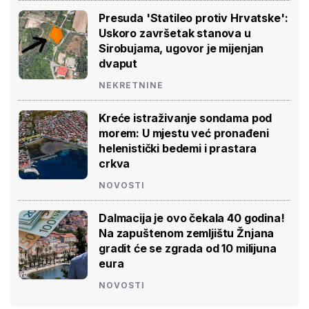
Presuda 'Statileo protiv Hrvatske':
Uskoro završetak stanova u
Sirobujama, ugovor je mijenjan
dvaput
NEKRETNINE
Kreće istraživanje sondama pod
morem: U mjestu već pronađeni
helenistički bedemi i prastara
crkva
NOVOSTI
Dalmacija je ovo čekala 40 godina!
Na zapuštenom zemljištu Žnjana
gradit će se zgrada od 10 milijuna
eura
NOVOSTI