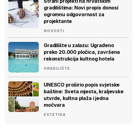
Strani projekti na hrvatskim
gradilištima: Novi propis donosi
ogromnu odgovornost za
projektante
NOVOSTI
Gradilište u zalazu: Ugrađeno
preko 20.000 pločica, završena
rekonstrukcija kultnog hotela
GRADILIŠTE
UNESCO proširio popis svjetske
baštine: Sveta mjesta, kraljevske
utvrde, kultna plaža i jedna
močvara
ESTETIKA