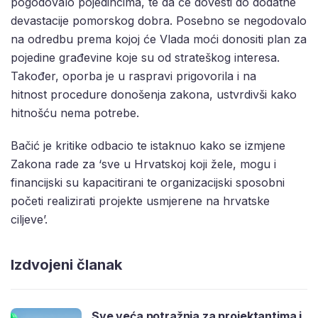
pogodovalo pojedincima, te da će dovesti do dodatne
devastacije pomorskog dobra. Posebno se negodovalo
na odredbu prema kojoj će Vlada moći donositi plan za
pojedine građevine koje su od strateškog interesa.
Također, oporba je u raspravi prigovorila i na
hitnost procedure donošenja zakona, ustvrdivši kako
hitnošću nema potrebe.
Bačić je kritike odbacio te istaknuo kako se izmjene
Zakona rade za ‘sve u Hrvatskoj koji žele, mogu i
financijski su kapacitirani te organizacijski sposobni
početi realizirati projekte usmjerene na hrvatske
ciljeve’.
Izdvojeni članak
Sve veća potražnja za projektantima i