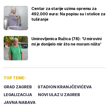
Centar za starije uzima opremu za
492.000 eura: Na popisu su i stolice za
tuširanje
Umirovljenica Ružica (78): 'U mirovini
mi je donijelo mir što ne moram ništa'
TOP TEME:
GRAD ZAGREB
STADION KRANJČEVIĆEVA
LEGALIZACIJA
NOVI ULAZ U ZAGREB
JAVNA NABAVA