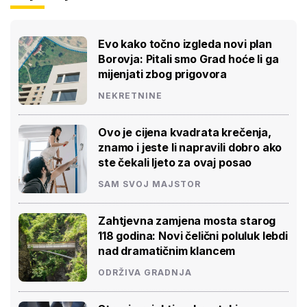
Evo kako točno izgleda novi plan
Borovja: Pitali smo Grad hoće li ga
mijenjati zbog prigovora
NEKRETNINE
Ovo je cijena kvadrata krečenja,
znamo i jeste li napravili dobro ako
ste čekali ljeto za ovaj posao
SAM SVOJ MAJSTOR
Zahtjevna zamjena mosta starog
118 godina: Novi čelični poluluk lebdi
nad dramatičnim klancem
ODRŽIVA GRADNJA