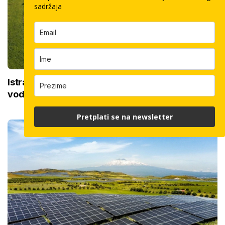
sadržaja
Istra dobila zanimljiv tematski park posvećen
vodi: U njemu će posebno uživati djeca i obitelji
Pretplati se na newsletter