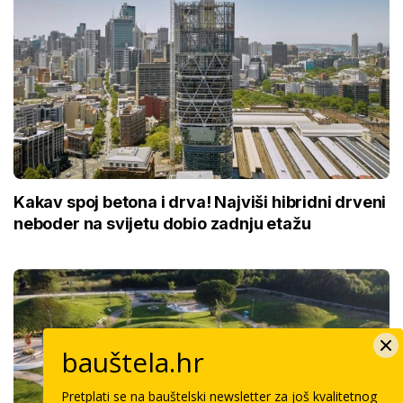
Kakav spoj betona i drva! Najviši hibridni drveni
neboder na svijetu dobio zadnju etažu
bauštela.hr
Pretplati se na bauštelski newsletter za još kvalitetnog