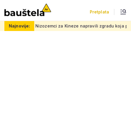
Pretplata
izozemci za Kineze napravili zgradu koja pomiče granice, boje 
Najnovije: