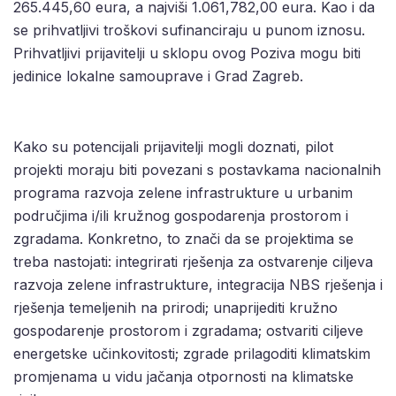
265.445,60 eura, a najviši 1.061,782,00 eura. Kao i da
se prihvatljivi troškovi sufinanciraju u punom iznosu.
Prihvatljivi prijavitelji u sklopu ovog Poziva mogu biti
jedinice lokalne samouprave i Grad Zagreb.
Kako su potencijali prijavitelji mogli doznati, pilot
projekti moraju biti povezani s postavkama nacionalnih
programa razvoja zelene infrastrukture u urbanim
područjima i/ili kružnog gospodarenja prostorom i
zgradama. Konkretno, to znači da se projektima se
treba nastojati: integrirati rješenja za ostvarenje ciljeva
razvoja zelene infrastrukture, integracija NBS rješenja i
rješenja temeljenih na prirodi; unaprijediti kružno
gospodarenje prostorom i zgradama; ostvariti ciljeve
energetske učinkovitosti; zgrade prilagoditi klimatskim
promjenama u vidu jačanja otpornosti na klimatske