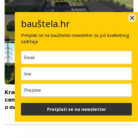
bauštela.hr
Pretplati se na bauštelski newsletter za još kvalitetnog
sadržaja
Kreće borba građevinaca za izgradnju golemog
centra od 73 milijuna eura: Četiri županije ovise
o ovom projektu
Pretplati se na newsletter