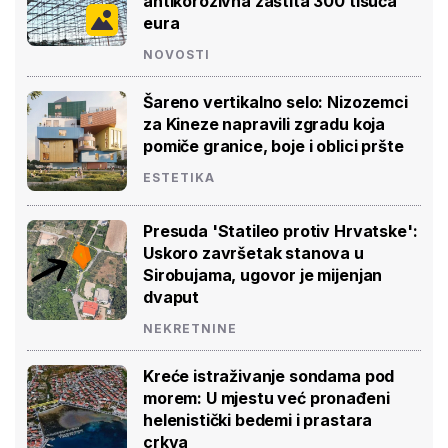
antikorozivna zaštita 300 tisuća
eura
NOVOSTI
Šareno vertikalno selo: Nizozemci
za Kineze napravili zgradu koja
pomiče granice, boje i oblici pršte
ESTETIKA
Presuda 'Statileo protiv Hrvatske':
Uskoro završetak stanova u
Sirobujama, ugovor je mijenjan
dvaput
NEKRETNINE
Kreće istraživanje sondama pod
morem: U mjestu već pronađeni
helenistički bedemi i prastara
crkva