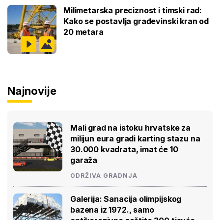
Milimetarska preciznost i timski rad:
Kako se postavlja građevinski kran od
20 metara
Najnovije
Mali grad na istoku hrvatske za
milijun eura gradi karting stazu na
30.000 kvadrata, imat će 10
garaža
ODRŽIVA GRADNJA
Galerija: Sanacija olimpijskog
bazena iz 1972., samo