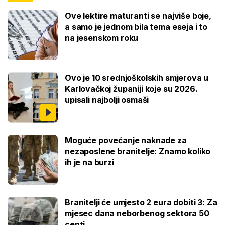
Ove lektire maturanti se najviše boje,
a samo je jednom bila tema eseja i to
na jesenskom roku
Ovo je 10 srednjoškolskih smjerova u
Karlovačkoj županiji koje su 2026.
upisali najbolji osmaši
Moguće povećanje naknade za
nezaposlene branitelje: Znamo koliko
ih je na burzi
Branitelji će umjesto 2 eura dobiti 3: Za
mjesec dana neborbenog sektora 50
centi