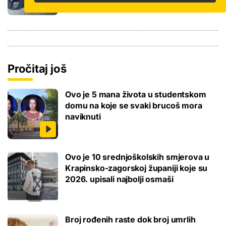
Pročitaj još
Ovo je 5 mana života u studentskom
domu na koje se svaki brucoš mora
naviknuti
Ovo je 10 srednjoškolskih smjerova u
Krapinsko-zagorskoj županiji koje su
2026. upisali najbolji osmaši
Broj rođenih raste dok broj umrlih