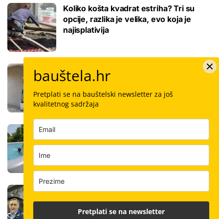
Koliko košta kvadrat estriha? Tri su
opcije, razlika je velika, evo koja je
najisplativija
Robotski stroj za žbukanje: Za 8 sati
bauštela.hr
odradi i do 400 kvadrata, a prate ga
samo dva bauštelca
Pretplati se na bauštelski newsletter za još
kvalitetnog sadržaja
Stigla nova generacija kućnih bazena!
Po rubu možete hodati, a od kutije do
kupanca samo jedan sat
Koliko košta keramičar za kvadrat
pločica: Cijenu određuju površina,
Pretplati se na newsletter
dimenzije keramike, ali i lokacija