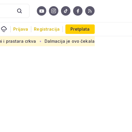
Prijava
Registracija
Pretplata
crkva
Dalmacija je ovo čekala 40 godina! Na zapuštenom zem