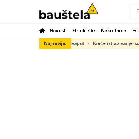
Novosti
Gradilište
Nekretnine
Es
 ugovor je mijenjan dvaput
Najnovije:
Kreće istraživanje sondama pod 