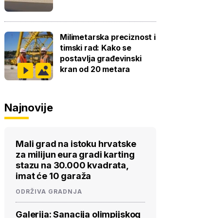
Milimetarska preciznost i
timski rad: Kako se
postavlja građevinski
kran od 20 metara
Najnovije
Mali grad na istoku hrvatske
za milijun eura gradi karting
stazu na 30.000 kvadrata,
imat će 10 garaža
ODRŽIVA GRADNJA
Galerija: Sanacija olimpijskog