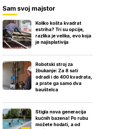
Sam svoj majstor
Koliko košta kvadrat
estriha? Tri su opcije,
razlika je velika, evo koja
je najisplativija
Robotski stroj za
žbukanje: Za 8 sati
odradi i do 400 kvadrata,
a prate ga samo dva
bauštelca
Stigla nova generacija
kućnih bazena! Po rubu
možete hodati, a od