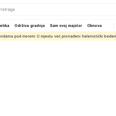
tetika
Održiva gradnja
Sam svoj majstor
Obnova
morem: U mjestu već pronađeni helenistički bedemi i prastara 