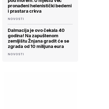
pod morem: U mjestu već
pronađeni helenistički bedemi
i prastara crkva
NOVOSTI
Dalmacija je ovo čekala 40
godina! Na zapuštenom
zemljištu Žnjana gradit će se
zgrada od 10 milijuna eura
NOVOSTI