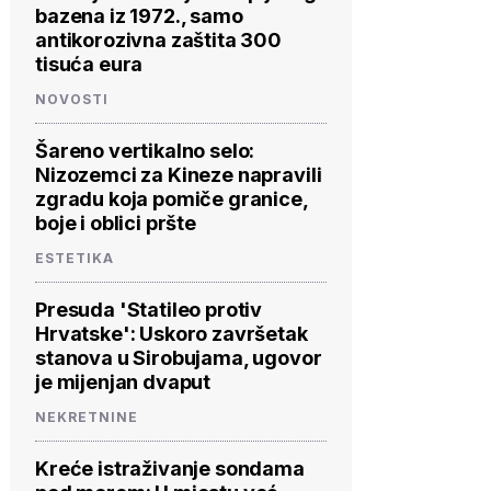
bazena iz 1972., samo
antikorozivna zaštita 300
tisuća eura
NOVOSTI
Šareno vertikalno selo:
Nizozemci za Kineze napravili
zgradu koja pomiče granice,
boje i oblici pršte
ESTETIKA
Presuda 'Statileo protiv
Hrvatske': Uskoro završetak
stanova u Sirobujama, ugovor
je mijenjan dvaput
NEKRETNINE
Kreće istraživanje sondama