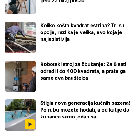
ljeto za ovaj posao
Koliko košta kvadrat estriha? Tri su
opcije, razlika je velika, evo koja je
najisplativija
Robotski stroj za žbukanje: Za 8 sati
odradi i do 400 kvadrata, a prate ga
samo dva bauštelca
Stigla nova generacija kućnih bazena!
Po rubu možete hodati, a od kutije do
kupanca samo jedan sat