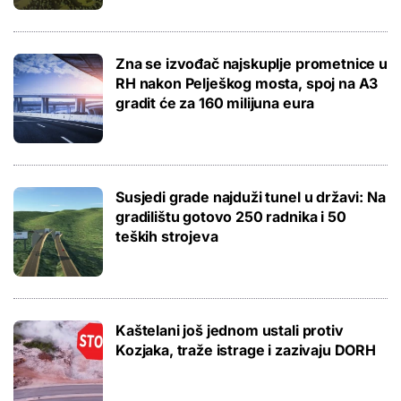
Zna se izvođač najskuplje prometnice u
RH nakon Pelješkog mosta, spoj na A3
gradit će za 160 milijuna eura
Susjedi grade najduži tunel u državi: Na
gradilištu gotovo 250 radnika i 50
teških strojeva
Kaštelani još jednom ustali protiv
Kozjaka, traže istrage i zazivaju DORH