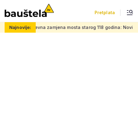
Pretplata
Zahtjevna zamjena mosta starog 118 godina: Novi čelični p
Najnovije: