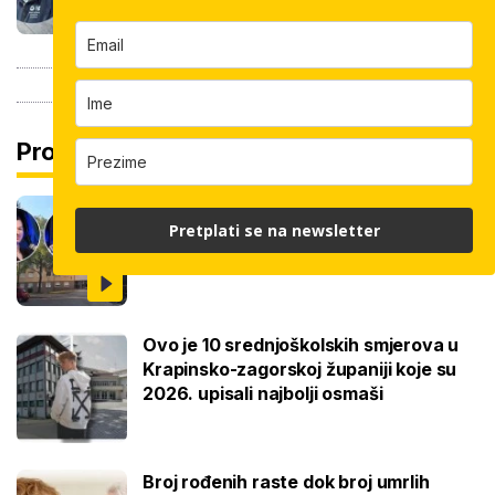
Pročitaj još
Ovo je 5 mana života u studentskom
Pretplati se na newsletter
domu na koje se svaki brucoš mora
naviknuti
Ovo je 10 srednjoškolskih smjerova u
Krapinsko-zagorskoj županiji koje su
2026. upisali najbolji osmaši
Broj rođenih raste dok broj umrlih