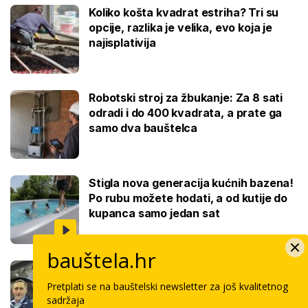
Koliko košta kvadrat estriha? Tri su
opcije, razlika je velika, evo koja je
najisplativija
Robotski stroj za žbukanje: Za 8 sati
odradi i do 400 kvadrata, a prate ga
samo dva bauštelca
Stigla nova generacija kućnih bazena!
Po rubu možete hodati, a od kutije do
kupanca samo jedan sat
bauštela.hr
Koliko košta keramičar za kvadrat
pločica: Cijenu određuju površina,
Pretplati se na bauštelski newsletter za još kvalitetnog
dimenzije keramike, ali i lokacija
sadržaja