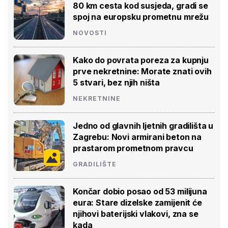
80 km cesta kod susjeda, gradi se
spoj na europsku prometnu mrežu
NOVOSTI
Kako do povrata poreza za kupnju
prve nekretnine: Morate znati ovih
5 stvari, bez njih ništa
NEKRETNINE
Jedno od glavnih ljetnih gradilišta u
Zagrebu: Novi armirani beton na
prastarom prometnom pravcu
GRADILIŠTE
Končar dobio posao od 53 milijuna
eura: Stare dizelske zamijenit će
njihovi baterijski vlakovi, zna se
kada