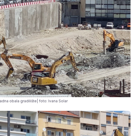
adna obala gradilište| foto: Ivana Solar