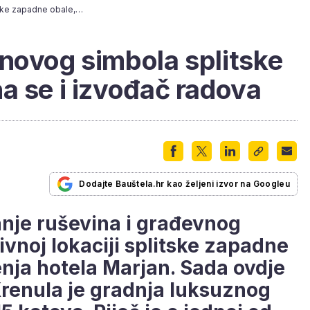
Započela gradnja novog simbola splitske zapadne obale, zna se i izvođač radova
novog simbola splitske
a se i izvođač radova
Dodajte Bauštela.hr kao željeni izvor na Googleu
nje ruševina i građevnog
tivnoj lokaciji splitske zapadne
nja hotela Marjan. Sada ovdje
Krenula je gradnja luksuznog