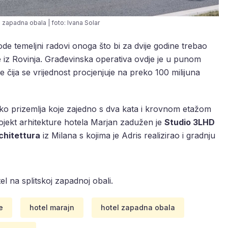
l zapadna obala | foto: Ivana Solar
de temeljni radovi onoga što bi za dvije godine trebao
 iz Rovinja. Građevinska operativa ovdje je u punom
 čija se vrijednost procjenjuje na preko 100 milijuna
eko prizemlja koje zajedno s dva kata i krovnom etažom
projekt arhitekture hotela Marjan zadužen je
Studio 3LHD
chitettura
iz Milana s kojima je Adris realizirao i gradnju
el na splitskoj zapadnoj obali.
e
hotel marajn
hotel zapadna obala