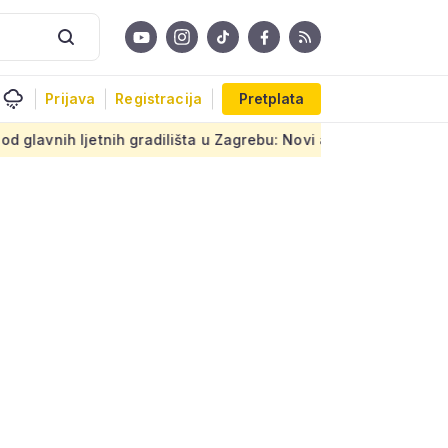
Prijava
Registracija
Pretplata
adilišta u Zagrebu: Novi armirani beton na prastarom prometno