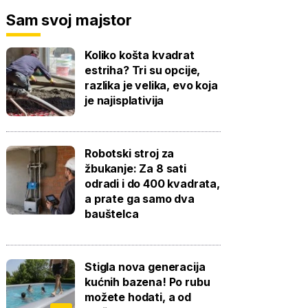
Sam svoj majstor
Koliko košta kvadrat
estriha? Tri su opcije,
razlika je velika, evo koja
je najisplativija
Robotski stroj za
žbukanje: Za 8 sati
odradi i do 400 kvadrata,
a prate ga samo dva
bauštelca
Stigla nova generacija
kućnih bazena! Po rubu
možete hodati, a od