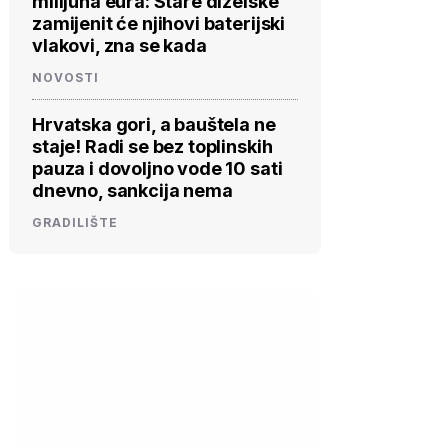
milijuna eura: Stare dizelske
zamijenit će njihovi baterijski
vlakovi, zna se kada
NOVOSTI
Hrvatska gori, a bauštela ne
staje! Radi se bez toplinskih
pauza i dovoljno vode 10 sati
dnevno, sankcija nema
GRADILIŠTE