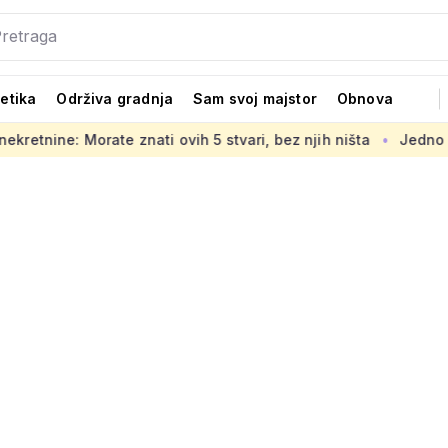
tetika
Održiva gradnja
Sam svoj majstor
Obnova
 ovih 5 stvari, bez njih ništa
Jedno od glavnih ljetnih gr