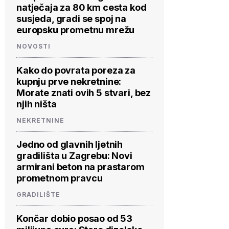
natječaja za 80 km cesta kod
susjeda, gradi se spoj na
europsku prometnu mrežu
NOVOSTI
Kako do povrata poreza za
kupnju prve nekretnine:
Morate znati ovih 5 stvari, bez
njih ništa
NEKRETNINE
Jedno od glavnih ljetnih
gradilišta u Zagrebu: Novi
armirani beton na prastarom
prometnom pravcu
GRADILIŠTE
Končar dobio posao od 53