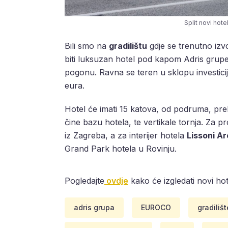
Split novi hote
Bili smo na
gradilištu
gdje se trenutno izvo
biti luksuzan hotel pod kapom Adris grupe
pogonu. Ravna se teren u sklopu investicije
eura.
Hotel će imati 15 katova, od podruma, pr
čine bazu hotela, te vertikale tornja. Za 
iz Zagreba, a za interijer hotela
Lissoni Ar
Grand Park hotela u Rovinju.
Pogledajte
ovdje
kako će izgledati novi hot
adris grupa
EUROCO
gradilišt