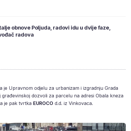
lje obnove Poljuda, radovi idu u dvije faze,
zvođač radova
ila je Upravnom odjelu za urbanizam i izgradnju Grada
j građevinskoj dozvoli za parcelu na adresi Obala kneza
a je pak tvrtka
EUROCO
d.d. iz Vinkovaca.