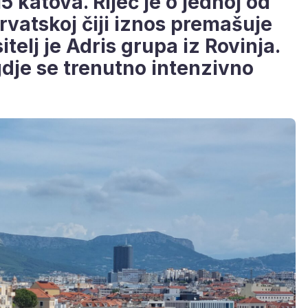
5 katova. Riječ je o jednoj od
Hrvatskoj čiji iznos premašuje
itelj je Adris grupa iz Rovinja.
gdje se trenutno intenzivno