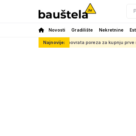
Novosti
Gradilište
Nekretnine
Es
Kako do povrata poreza za kupnju prve nekretnine: Morate znati
Najnovije: