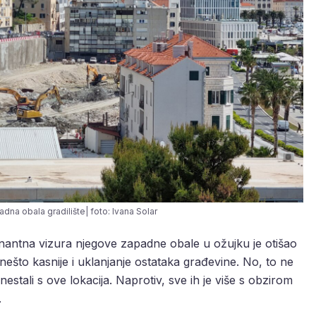
adna obala gradilište| foto: Ivana Solar
inantna vizura njegove zapadne obale u ožujku je otišao
nešto kasnije i uklanjanje ostataka građevine. No, to ne
 nestali s ove lokacija. Naprotiv, sve ih je više s obzirom
.