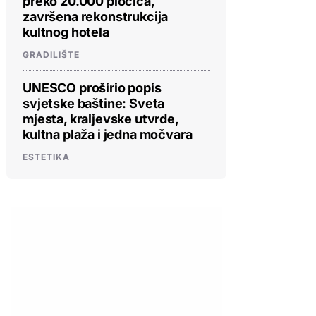
preko 20.000 pločica,
završena rekonstrukcija
kultnog hotela
GRADILIŠTE
UNESCO proširio popis
svjetske baštine: Sveta
mjesta, kraljevske utvrde,
kultna plaža i jedna močvara
ESTETIKA