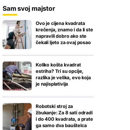
Sam svoj majstor
Ovo je cijena kvadrata
krečenja, znamo i da li ste
napravili dobro ako ste
čekali ljeto za ovaj posao
Koliko košta kvadrat
estriha? Tri su opcije,
razlika je velika, evo koja
je najisplativija
Robotski stroj za
žbukanje: Za 8 sati odradi
i do 400 kvadrata, a prate
ga samo dva bauštelca