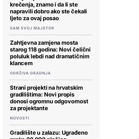
krečenja, znamo i da li ste
napravili dobro ako ste čekali
ljeto za ovaj posao
SAM SVOJ MAJSTOR
Zahtjevna zamjena mosta
starog 118 godina: Novi čelični
poluluk lebdi nad dramatičnim
klancem
ODRŽIVA GRADNJA
Strani projekti na hrvatskim
gradilištima: Novi propis
donosi ogromnu odgovornost
za projektante
NOVOSTI
Gradilište u zalazu: Ugrađeno