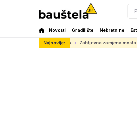
Novosti
Gradilište
Nekretnine
Es
i ljeto za ovaj posao
Najnovije:
Zahtjevna zamjena mosta starog 118 go