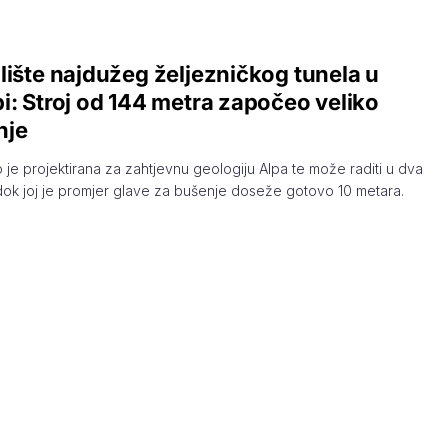
lište najdužeg željezničkog tunela u
i: Stroj od 144 metra započeo veliko
nje
je projektirana za zahtjevnu geologiju Alpa te može raditi u dva
dok joj je promjer glave za bušenje doseže gotovo 10 metara.