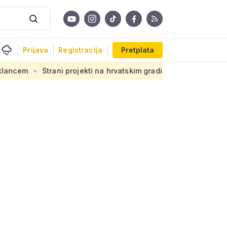
Prijava
Registracija
Pretplata
Strani projekti na hrvatskim gradilištima: Novi propis donosi 