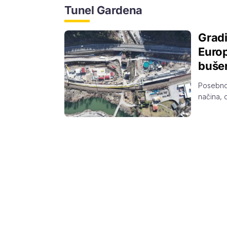
Tunel Gardena
Gradi
Europ
buše
Posebno 
načina, 