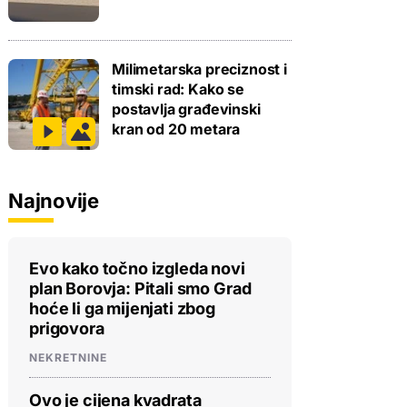
Milimetarska preciznost i
timski rad: Kako se
postavlja građevinski
kran od 20 metara
Najnovije
Evo kako točno izgleda novi
plan Borovja: Pitali smo Grad
hoće li ga mijenjati zbog
prigovora
NEKRETNINE
Ovo je cijena kvadrata