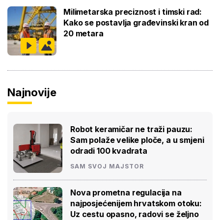
Milimetarska preciznost i timski rad:
Kako se postavlja građevinski kran od
20 metara
Najnovije
Robot keramičar ne traži pauzu:
Sam polaže velike ploče, a u smjeni
odradi 100 kvadrata
SAM SVOJ MAJSTOR
Nova prometna regulacija na
najposjećenijem hrvatskom otoku:
Uz cestu opasno, radovi se željno