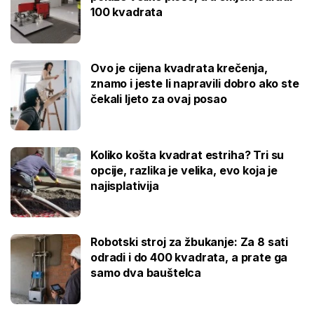
100 kvadrata
Ovo je cijena kvadrata krečenja,
znamo i jeste li napravili dobro ako ste
čekali ljeto za ovaj posao
Koliko košta kvadrat estriha? Tri su
opcije, razlika je velika, evo koja je
najisplativija
Robotski stroj za žbukanje: Za 8 sati
odradi i do 400 kvadrata, a prate ga
samo dva bauštelca