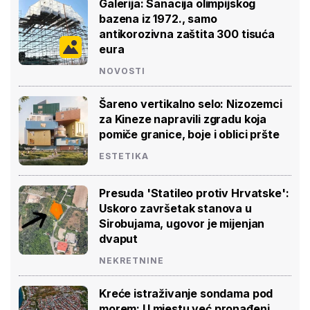
Galerija: Sanacija olimpijskog
bazena iz 1972., samo
antikorozivna zaštita 300 tisuća
eura
NOVOSTI
Šareno vertikalno selo: Nizozemci
za Kineze napravili zgradu koja
pomiče granice, boje i oblici pršte
ESTETIKA
Presuda 'Statileo protiv Hrvatske':
Uskoro završetak stanova u
Sirobujama, ugovor je mijenjan
dvaput
NEKRETNINE
Kreće istraživanje sondama pod
morem: U mjestu već pronađeni