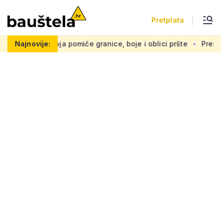
Pretplata
 zgradu koja pomiče granice, boje i oblici pršte
Najnovije:
Presuda 'St