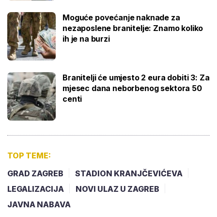
Moguće povećanje naknade za
nezaposlene branitelje: Znamo koliko
ih je na burzi
Branitelji će umjesto 2 eura dobiti 3: Za
mjesec dana neborbenog sektora 50
centi
TOP TEME:
GRAD ZAGREB
STADION KRANJČEVIĆEVA
LEGALIZACIJA
NOVI ULAZ U ZAGREB
JAVNA NABAVA