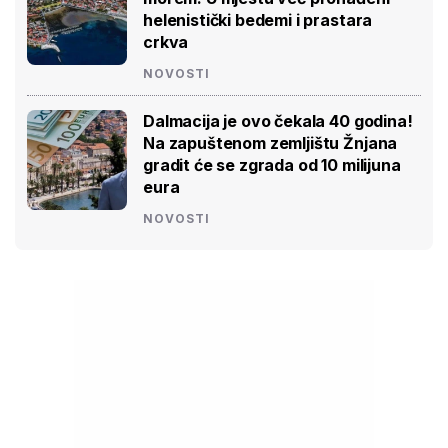
helenistički bedemi i prastara
crkva
NOVOSTI
Dalmacija je ovo čekala 40 godina!
Na zapuštenom zemljištu Žnjana
gradit će se zgrada od 10 milijuna
eura
NOVOSTI