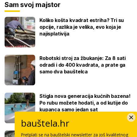
Sam svoj majstor
Koliko košta kvadrat estriha? Tri su
opcije, razlika je velika, evo koja je
najisplativija
Robotski stroj za žbukanje: Za 8 sati
odradi i do 400 kvadrata, a prate ga
samo dva bauštelca
Stigla nova generacija kućnih bazena!
Po rubu možete hodati, a od kutije do
kupanca samo jedan sat
bauštela.hr
Koliko košta keramičar za kvadrat
Pretplati se na bauštelski newsletter za još kvalitetnog