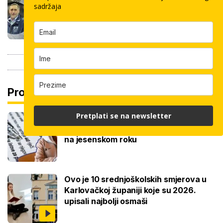
pločica: Cijenu određuju površina,
sadržaja
dimenzije keramike, ali i lokacija
Pročitaj još
Pretplati se na newsletter
Ove lektire maturanti se najviše boje,
a samo je jednom bila tema eseja i to
na jesenskom roku
Ovo je 10 srednjoškolskih smjerova u
Karlovačkoj županiji koje su 2026.
upisali najbolji osmaši