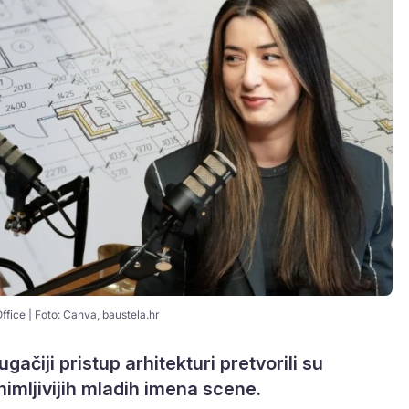
ffice | Foto: Canva, baustela.hr
ačiji pristup arhitekturi pretvorili su
nimljivijih mladih imena scene.