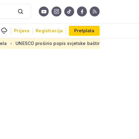
Prijava
Registracija
Pretplata
proširio popis svjetske baštine: Sveta mjesta, kraljevske utvr