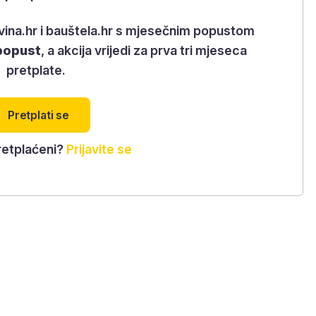
rovina.hr i bauštela.hr s mjesečnim popustom
popust
, a akcija vrijedi za prva tri mjeseca
pretplate.
Pretplati se
retplaćeni?
Prijavite se