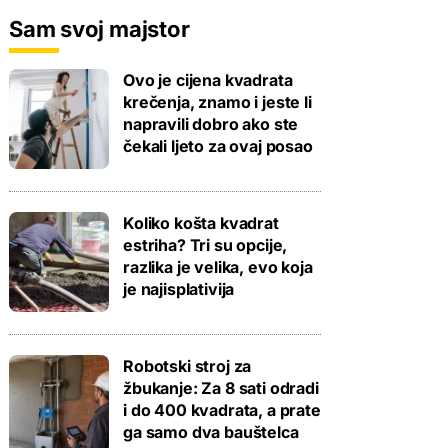
Sam svoj majstor
Ovo je cijena kvadrata
krečenja, znamo i jeste li
napravili dobro ako ste
čekali ljeto za ovaj posao
Koliko košta kvadrat
estriha? Tri su opcije,
razlika je velika, evo koja
je najisplativija
Robotski stroj za
žbukanje: Za 8 sati odradi
i do 400 kvadrata, a prate
ga samo dva bauštelca