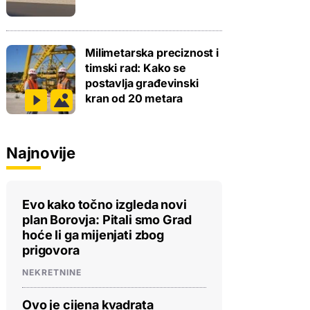
Milimetarska preciznost i
timski rad: Kako se
postavlja građevinski
kran od 20 metara
Najnovije
Evo kako točno izgleda novi
plan Borovja: Pitali smo Grad
hoće li ga mijenjati zbog
prigovora
NEKRETNINE
Ovo je cijena kvadrata