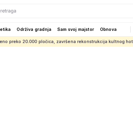
tetika
Održiva gradnja
Sam svoj majstor
Obnova
00 pločica, završena rekonstrukcija kultnog hotela
UNESCO 