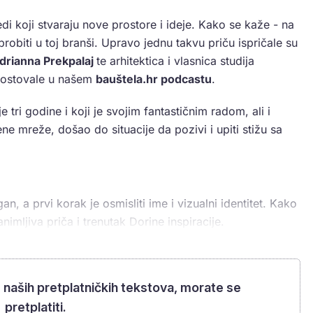
redi koji stvaraju nove prostore i ideje. Kako se kaže - na
probiti u toj branši. Upravo jednu takvu priču ispričale su
drianna Prekpalaj
te arhitektica i vlasnica studija
 gostovale u našem
bauštela.hr podcastu
.
e tri godine i koji je svojim fantastičnim radom, ali i
ne mreže, došao do situacije da pozivi i upiti stižu sa
gan, a prvi korak je osmisliti ime i vizualni identitet. Kako
imljiva priča i trenutak Dorine inspiracije.
m naših pretplatničkih tekstova, morate se
pretplatiti.