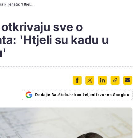
Mlade arhitektice otkrivaju sve o zahtjevima klijenata: 'Htjeli su kadu u dnevnom boravku'
 otkrivaju sve o
ta: 'Htjeli su kadu u
'
Dodajte Bauštela.hr kao željeni izvor na Googleu