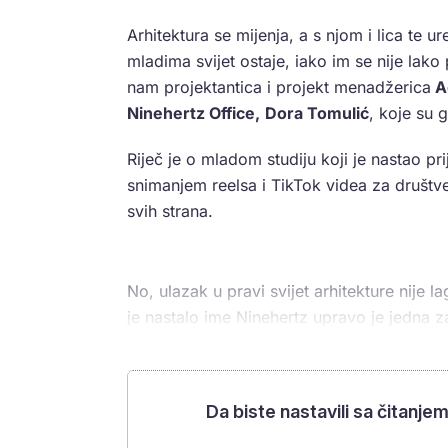
Arhitektura se mijenja, a s njom i lica te u
mladima svijet ostaje, iako im se nije lako 
nam projektantica i projekt menadžerica
A
Ninehertz Office,
Dora Tomulić
, koje su
Riječ je o mladom studiju koji je nastao prij
snimanjem reelsa i TikTok videa za društve
svih strana.
No, ulazak u pravi svijet arhitekture nije la
je nastalo ime Ninehertz upravo je jedna zan
Da biste nastavili sa čitanje