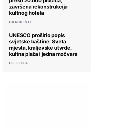
preko 20.000 pločica,
završena rekonstrukcija
kultnog hotela
GRADILIŠTE
UNESCO proširio popis
svjetske baštine: Sveta
mjesta, kraljevske utvrde,
kultna plaža i jedna močvara
ESTETIKA