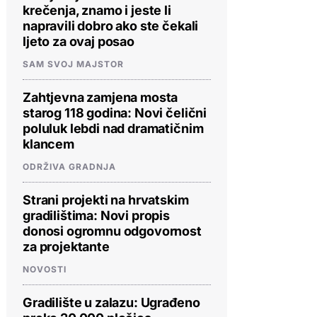
krečenja, znamo i jeste li
napravili dobro ako ste čekali
ljeto za ovaj posao
SAM SVOJ MAJSTOR
Zahtjevna zamjena mosta
starog 118 godina: Novi čelični
poluluk lebdi nad dramatičnim
klancem
ODRŽIVA GRADNJA
Strani projekti na hrvatskim
gradilištima: Novi propis
donosi ogromnu odgovornost
za projektante
NOVOSTI
Gradilište u zalazu: Ugrađeno