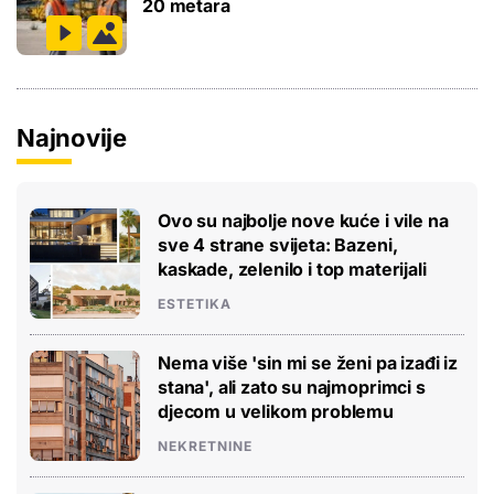
20 metara
Najnovije
Ovo su najbolje nove kuće i vile na
sve 4 strane svijeta: Bazeni,
kaskade, zelenilo i top materijali
ESTETIKA
Nema više 'sin mi se ženi pa izađi iz
stana', ali zato su najmoprimci s
djecom u velikom problemu
NEKRETNINE