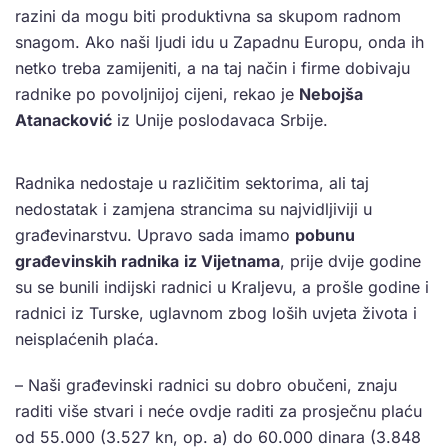
razini da mogu biti produktivna sa skupom radnom
snagom. Ako naši ljudi idu u Zapadnu Europu, onda ih
netko treba zamijeniti, a na taj način i firme dobivaju
radnike po povoljnijoj cijeni, rekao je
Nebojša
Atanacković
iz Unije poslodavaca Srbije.
Radnika nedostaje u različitim sektorima, ali taj
nedostatak i zamjena strancima su najvidljiviji u
građevinarstvu. Upravo sada imamo
pobunu
građevinskih radnika
iz Vijetnama
, prije dvije godine
su se bunili indijski radnici u Kraljevu, a prošle godine i
radnici iz Turske, uglavnom zbog loših uvjeta života i
neisplaćenih plaća.
– Naši građevinski radnici su dobro obučeni, znaju
raditi više stvari i neće ovdje raditi za prosječnu plaću
od 55.000 (3.527 kn, op. a) do 60.000 dinara (3.848