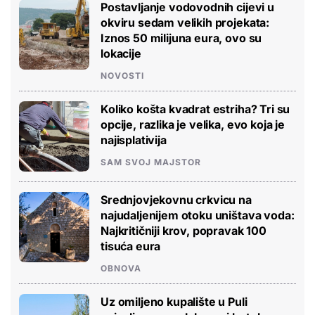
Postavljanje vodovodnih cijevi u
okviru sedam velikih projekata:
Iznos 50 milijuna eura, ovo su
lokacije
NOVOSTI
Koliko košta kvadrat estriha? Tri su
opcije, razlika je velika, evo koja je
najisplativija
SAM SVOJ MAJSTOR
Srednjovjekovnu crkvicu na
najudaljenijem otoku uništava voda:
Najkritičniji krov, popravak 100
tisuća eura
OBNOVA
Uz omiljeno kupalište u Puli