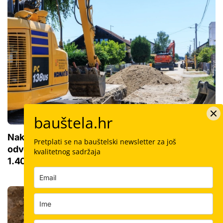
bauštela.hr
Nakon više od 20 godina gradi se mreža
Pretplati se na bauštelski newsletter za još
odvodnje u rubnim dijelovima Zagreba, stiže
kvalitetnog sadržaja
1.400 novih priključaka