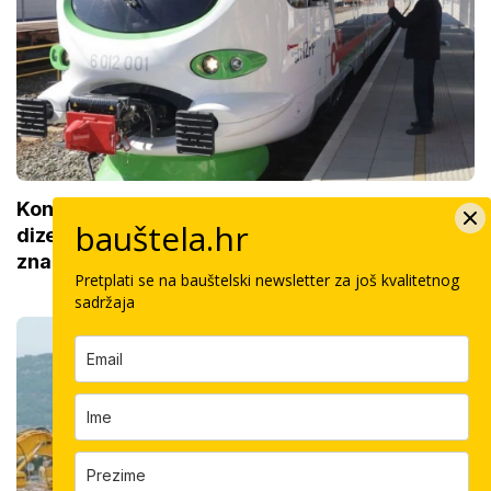
Končar dobio posao od 53 milijuna eura: Stare
bauštela.hr
dizelske zamijenit će njihovi baterijski vlakovi,
zna se kada
Pretplati se na bauštelski newsletter za još kvalitetnog
sadržaja