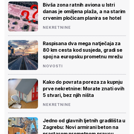
Bivša zona ratnih aviona u Istri
danas je omiljena plaža, a na starim
crvenim pločicam planira se hotel
NEKRETNINE
Raspisana dva mega natječaja za
80 km cesta kod susjeda, gradi se
spoj na europsku prometnu mrežu
NOVOSTI
Kako do povrata poreza za kupnju
prve nekretnine: Morate znati ovih
5 stvari, bez njih ništa
NEKRETNINE
Jedno od glavnih ljetnih gradilišta u
Zagrebu: Novi armirani beton na
prastarom prometnom pravcu