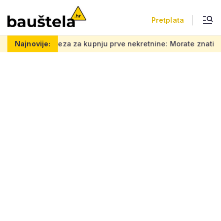
Pretplata
pnju prve nekretnine: Morate znati ovih 5 stvari, bez njih ništ
Najnovije: