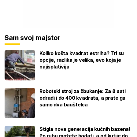
Sam svoj majstor
Koliko košta kvadrat estriha? Tri su
opcije, razlika je velika, evo koja je
najisplativija
Robotski stroj za žbukanje: Za 8 sati
odradi i do 400 kvadrata, a prate ga
samo dva bauštelca
Stigla nova generacija kućnih bazena!
Po rubu možete hodati, a od kutije do