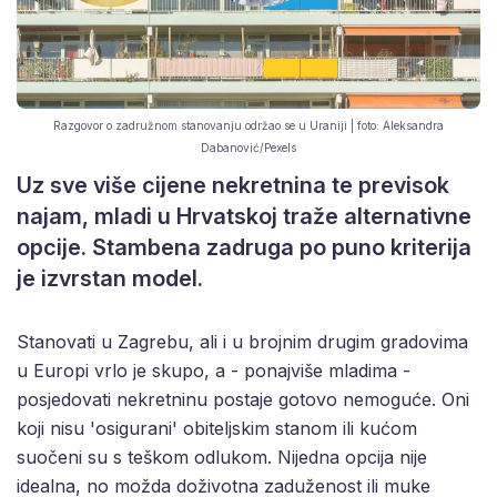
Razgovor o zadružnom stanovanju održao se u Uraniji | foto: Aleksandra
Dabanović/Pexels
Uz sve više cijene nekretnina te previsok
najam, mladi u Hrvatskoj traže alternativne
opcije. Stambena zadruga po puno kriterija
je izvrstan model.
Stanovati u Zagrebu, ali i u brojnim drugim gradovima
u Europi vrlo je skupo, a - ponajviše mladima -
posjedovati
nekretninu postaje
gotovo nemoguće. Oni
koji nisu 'osigurani' obiteljskim stanom ili kućom
suočeni su s teškom odlukom. Nijedna opcija nije
idealna, no možda doživotna zaduženost ili muke