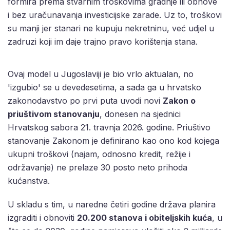
formira prema stvarnim troškovima gradnje ili obnove
i bez uračunavanja investicijske zarade. Uz to, troškovi
su manji jer stanari ne kupuju nekretninu, već udjel u
zadruzi koji im daje trajno pravo korištenja stana.
Ovaj model u Jugoslaviji je bio vrlo aktualan, no
'izgubio' se u devedesetima, a sada ga u hrvatsko
zakonodavstvo po prvi puta uvodi novi
Zakon o
priuštivom stanovanju
, donesen na sjednici
Hrvatskog sabora 21. travnja 2026. godine. Priuštivo
stanovanje Zakonom je definirano kao ono kod kojega
ukupni troškovi (najam, odnosno kredit, režije i
održavanje) ne prelaze 30 posto neto prihoda
kućanstva.
U skladu s tim, u naredne četiri godine država planira
izgraditi i obnoviti
20.200 stanova i obiteljskih kuća
, u