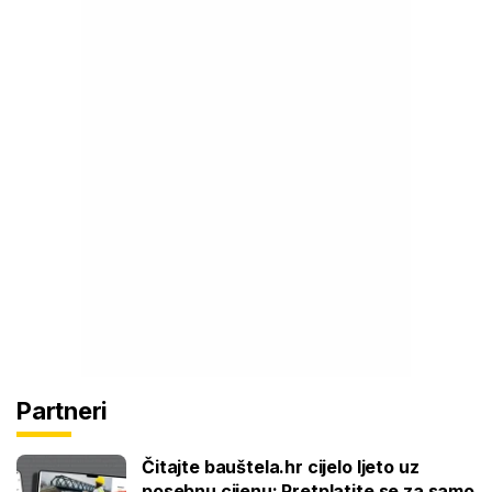
Partneri
Čitajte bauštela.hr cijelo ljeto uz
posebnu cijenu: Pretplatite se za samo