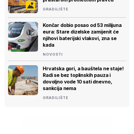
GRADILIŠTE
Končar dobio posao od 53 milijuna
eura: Stare dizelske zamijenit će
njihovi baterijski vlakovi, zna se
kada
NOVOSTI
Hrvatska gori, a bauštela ne staje!
Radi se bez toplinskih pauza i
dovoljno vode 10 sati dnevno,
sankcija nema
GRADILIŠTE