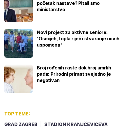
početak nastave? Pitali smo
ministarstvo
Novi projekt za aktivne seniore:
'Osmijeh, topla riječ i stvaranje novih
uspomena'
Broj rođenih raste dok broj umrlih
pada: Prirodni prirast svejedno je
negativan
TOP TEME:
GRAD ZAGREB
STADION KRANJČEVIĆEVA