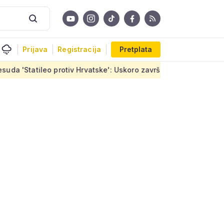
Prijava
Registracija
Pretplata
iv Hrvatske': Uskoro završetak stanova u Sirobujama, ugovor je