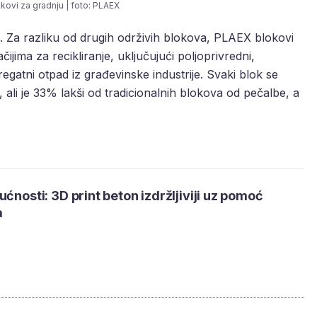
kovi za gradnju | foto: PLAEX
. Za razliku od drugih održivih blokova, PLAEX blokovi
čijima za recikliranje, uključujući poljoprivredni,
gregatni otpad iz građevinske industrije. Svaki blok se
 ali je 33% lakši od tradicionalnih blokova od pečalbe, a
ućnosti: 3D print beton izdržljiviji uz pomoć
a