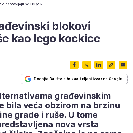
Video: Ovi novi građevinski blokovi sastavljaju se i ruše kao lego kockice
rađevinski blokovi
uše kao lego kockice
Dodajte Bauštela.hr kao željeni izvor na Googleu
alternativama građevinskim
je bila veća obzirom na brzinu
ne grade i ruše. U tome
redstavljena nova vrsta