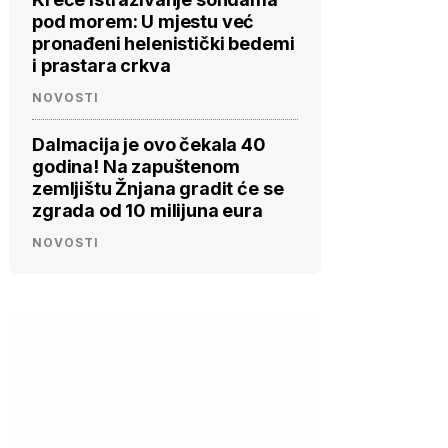
pod morem: U mjestu već
pronađeni helenistički bedemi
i prastara crkva
NOVOSTI
Dalmacija je ovo čekala 40
godina! Na zapuštenom
zemljištu Žnjana gradit će se
zgrada od 10 milijuna eura
NOVOSTI