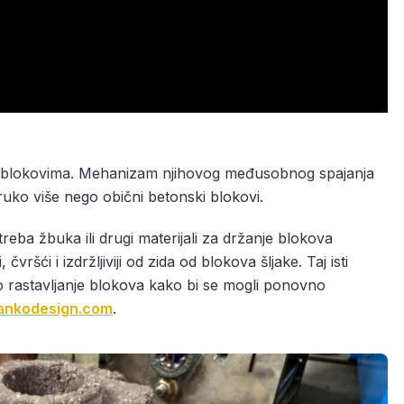
 blokovima. Mehanizam njihovog međusobnog spajanja
uko više nego obični betonski blokovi.
reba žbuka ili drugi materijali za držanje blokova
vršći i izdržljiviji od zida od blokova šljake. Taj isti
o rastavljanje blokova kako bi se mogli ponovno
ankodesign.com
.