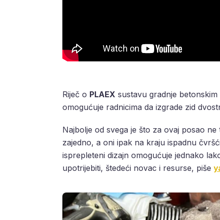
Riječ o
PLAEX
sustavu gradnje betonskim
omogućuje radnicima da izgrade zid dvostr
Najbolje od svega je što za ovaj posao ne t
zajedno, a oni ipak na kraju ispadnu čvršći, č
isprepleteni dizajn omogućuje jednako lak
upotrijebiti, štedeći novac i resurse, piše
y