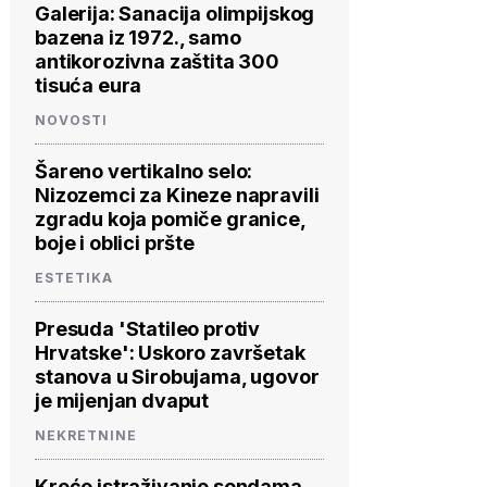
Galerija: Sanacija olimpijskog
bazena iz 1972., samo
antikorozivna zaštita 300
tisuća eura
NOVOSTI
Šareno vertikalno selo:
Nizozemci za Kineze napravili
zgradu koja pomiče granice,
boje i oblici pršte
ESTETIKA
Presuda 'Statileo protiv
Hrvatske': Uskoro završetak
stanova u Sirobujama, ugovor
je mijenjan dvaput
NEKRETNINE
Kreće istraživanje sondama