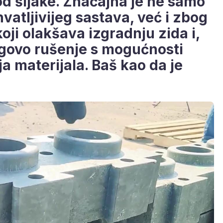
od šljake. Značajna je ne samo
vatljivijeg sastava, već i zbog
oji olakšava izgradnju zida i,
egovo rušenje s mogućnosti
a materijala. Baš kao da je