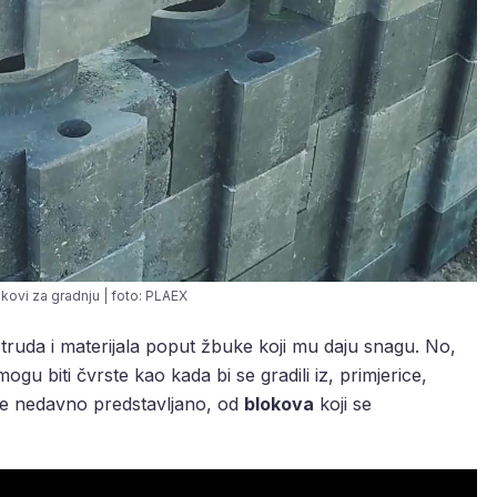
kovi za gradnju | foto: PLAEX
truda i materijala poput žbuke koji mu daju snagu. No,
gu biti čvrste kao kada bi se gradili iz, primjerice,
o je nedavno predstavljano, od
blokova
koji se