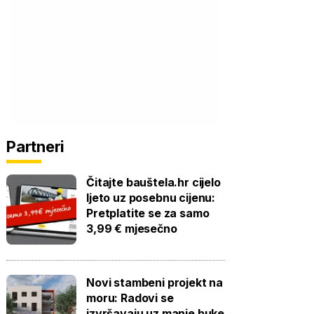
Partneri
Čitajte bauštela.hr cijelo
ljeto uz posebnu cijenu:
Pretplatite se za samo
3,99 € mjesečno
Novi stambeni projekt na
moru: Radovi se
izvršavaju uz manje buke