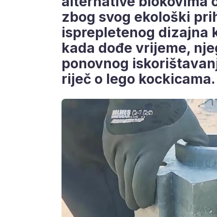
alternative blokovima 
zbog svog ekološki prih
isprepletenog dizajna k
kada dođe vrijeme, nj
ponovnog iskorištavanj
riječ o lego kockicama.