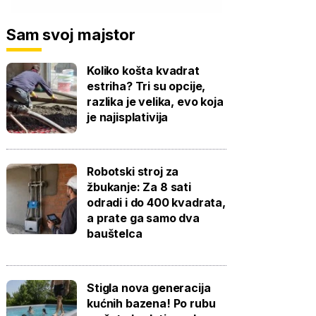
Sam svoj majstor
Koliko košta kvadrat
estriha? Tri su opcije,
razlika je velika, evo koja
je najisplativija
Robotski stroj za
žbukanje: Za 8 sati
odradi i do 400 kvadrata,
a prate ga samo dva
bauštelca
Stigla nova generacija
kućnih bazena! Po rubu