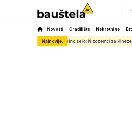
Novosti
Gradilište
Nekretnine
Es
reno vertikalno selo: Nizozemci za Kineze napravili zgradu koj
Najnovije: