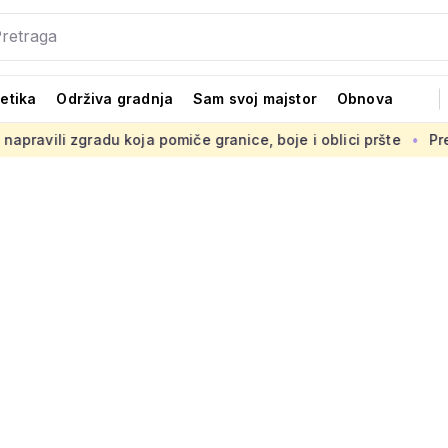
tetika
Održiva gradnja
Sam svoj majstor
Obnova
a pomiče granice, boje i oblici pršte
Presuda 'Statileo prot