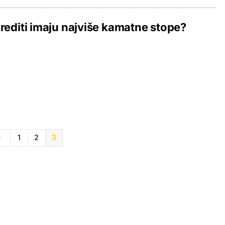
krediti imaju najviše kamatne stope?
1
2
3