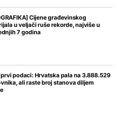
OGRAFIKA] Cijene građevinskog
ijala u veljači ruše rekorde, najviše u
ednjih 7 godina
i prvi podaci: Hrvatska pala na 3.888.529
vnika, ali raste broj stanova diljem
je