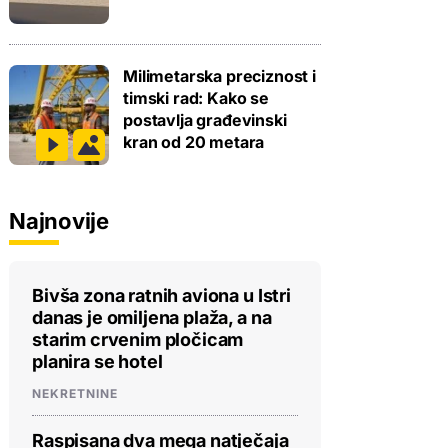
Milimetarska preciznost i
timski rad: Kako se
postavlja građevinski
kran od 20 metara
Najnovije
Bivša zona ratnih aviona u Istri
danas je omiljena plaža, a na
starim crvenim pločicam
planira se hotel
NEKRETNINE
Raspisana dva mega natječaja