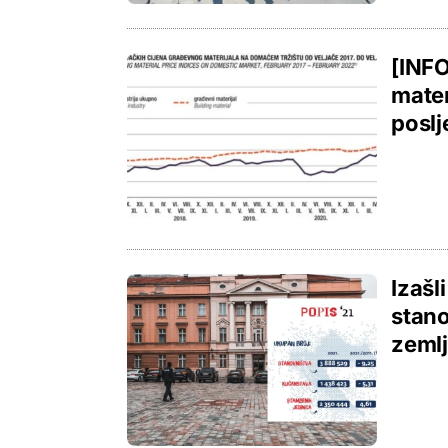
[INF
mater
poslj
Izašl
stano
zeml