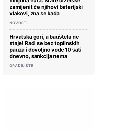
milijuna eura: Stare dizelske
zamijenit će njihovi baterijski
vlakovi, zna se kada
NOVOSTI
Hrvatska gori, a bauštela ne
staje! Radi se bez toplinskih
pauza i dovoljno vode 10 sati
dnevno, sankcija nema
GRADILIŠTE