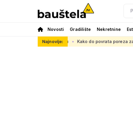
Novosti
Gradilište
Nekretnine
Es
ropsku prometnu mrežu
Najnovije:
Kako do povrata poreza za kupnju prve