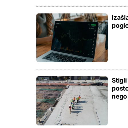
Izašl
pogle
Stigl
posto
nego 