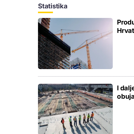
Statistika
Produ
Hrvat
I dal
obuj