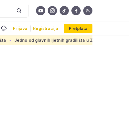
Prijava
Registracija
Pretplata
no od glavnih ljetnih gradilišta u Zagrebu: Novi armirani bet