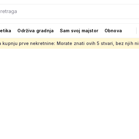
tetika
Održiva gradnja
Sam svoj majstor
Obnova
 nekretnine: Morate znati ovih 5 stvari, bez njih ništa
Jed