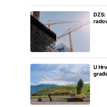
DZS: 
radov
U Hrv
građe