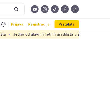
Prijava
Registracija
Pretplata
d glavnih ljetnih gradilišta u Zagrebu: Novi armirani beton 