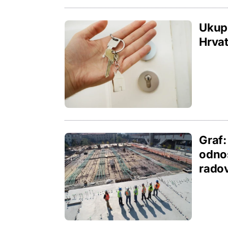
Ukupn
Hrvat
Graf:
odnos
radov