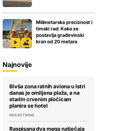
Milimetarska preciznost i
timski rad: Kako se
postavlja građevinski
kran od 20 metara
Najnovije
Bivša zona ratnih aviona u Istri
danas je omiljena plaža, a na
starim crvenim pločicam
planira se hotel
NEKRETNINE
Raspisana dva mega natječaja