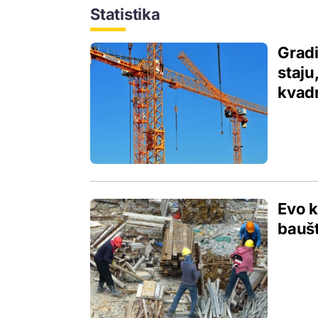
Statistika
Gradi
staju
kvad
Evo k
baušt