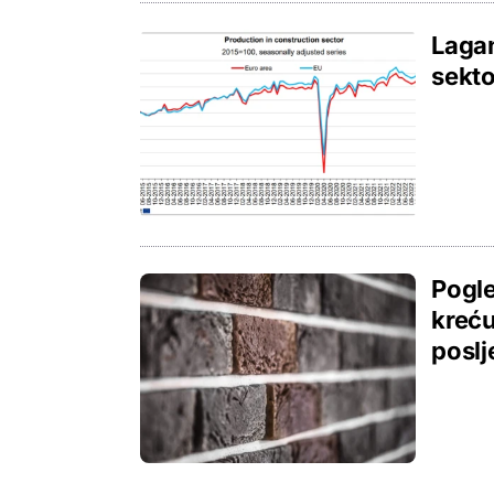
Lagan
sekto
Pogle
kreću
poslj