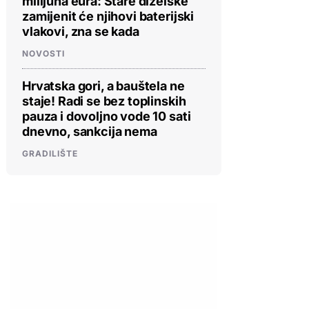
milijuna eura: Stare dizelske
zamijenit će njihovi baterijski
vlakovi, zna se kada
NOVOSTI
Hrvatska gori, a bauštela ne
staje! Radi se bez toplinskih
pauza i dovoljno vode 10 sati
dnevno, sankcija nema
GRADILIŠTE