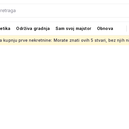
tetika
Održiva gradnja
Sam svoj majstor
Obnova
kretnine: Morate znati ovih 5 stvari, bez njih ništa
Jedno o