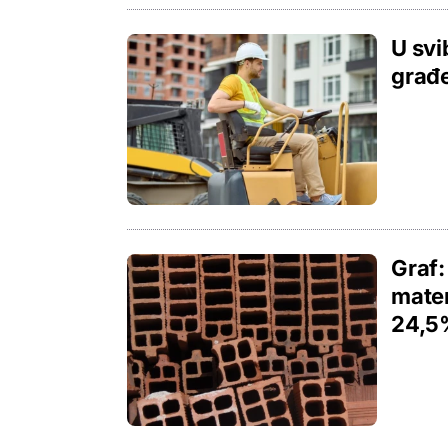
U svi
građe
Graf:
mater
24,5