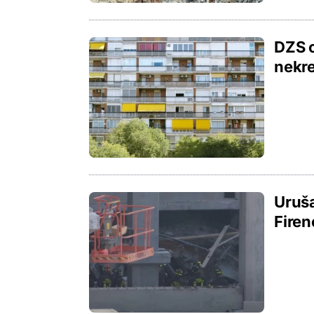
DZS o
nekre
Uruša
Firen