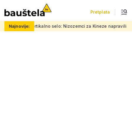
Pretplata
areno vertikalno selo: Nizozemci za Kineze napravili zgradu koj
Najnovije: