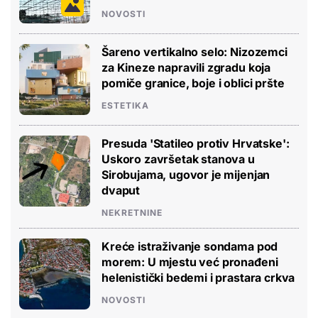
NOVOSTI
Šareno vertikalno selo: Nizozemci
za Kineze napravili zgradu koja
pomiče granice, boje i oblici pršte
ESTETIKA
Presuda 'Statileo protiv Hrvatske':
Uskoro završetak stanova u
Sirobujama, ugovor je mijenjan
dvaput
NEKRETNINE
Kreće istraživanje sondama pod
morem: U mjestu već pronađeni
helenistički bedemi i prastara crkva
NOVOSTI