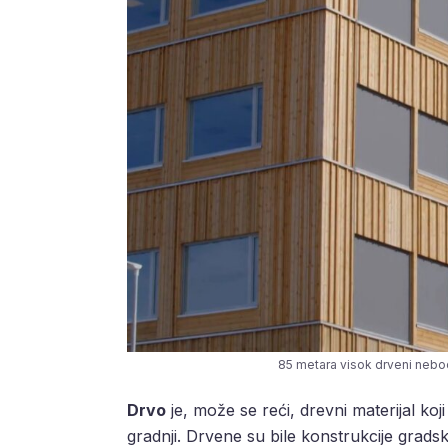
85 metara visok drveni nebo
Drvo
je, može se reći, drevni materijal koj
gradnji. Drvene su bile konstrukcije gradsk