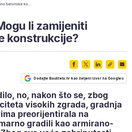
Drveni neboderi: Mogu li zamijeniti armirano betonske konstrukcije?
ogu li zamijeniti
e konstrukcije?
Dodajte Bauštela.hr kao željeni izvor na Googleu
ilo, no, nakon što se, zbog
citeta visokih zgrada, gradnja
ima preorijentirala na
imarno gradili kao armirano-