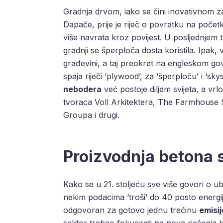
Gradnja drvom, iako se čini inovativnom za
Dapače, prije je riječ o povratku na počet
više navrata kroz povijest. U posljednjem
gradnji se šperploča dosta koristila. Ipak,
građevini, a taj preokret na engleskom go
spaja riječi ‘plywood’, za ‘šperploču’ i ‘s
nebodera
već postoje diljem svijeta, a v
tvoraca Voll Arkitektera, The Farmhous
Groupa i drugi.
Proizvodnja betona s
Kako se u 21. stoljeću sve više govori o
nekim podacima ‘troši’ do 40 posto energi
odgovoran za gotovo jednu trećinu
emisij
sektor trebao fokusirati na nova rješenja k