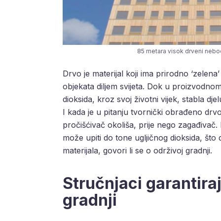
85 metara visok drveni nebo
Drvo je materijal koji ima prirodno ‘zelena’
objekata diljem svijeta. Dok u proizvodnom
dioksida, kroz svoj životni vijek, stabla d
I kada je u pitanju tvornički obrađeno drvo,
pročišćivač okoliša, prije nego zagađivač
može upiti do tone ugljičnog dioksida, št
materijala, govori li se o održivoj gradnji.
Stručnjaci garantira
gradnji