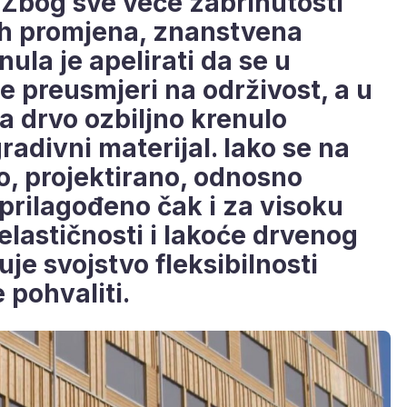
 Zbog sve veće zabrinutosti
ih promjena, znanstvena
la je apelirati da se u
e preusmjeri na održivost, a u
a drvo ozbiljno krenulo
radivni materijal. Iako se na
o, projektirano, odnosno
 prilagođeno čak i za visoku
elastičnosti i lakoće drvenog
uje svojstvo fleksibilnosti
 pohvaliti.