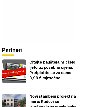
Partneri
Čitajte bauštela.hr cijelo
ljeto uz posebnu cijenu:
Pretplatite se za samo
3,99 € mjesečno
Novi stambeni projekt na
moru: Radovi se
izvršavaju uz manje buke