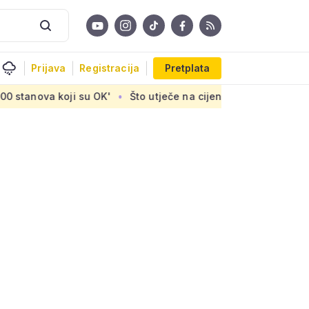
Prijava
Registracija
Pretplata
 su OK'
Što utječe na cijenu uređaja za pročišćavanje otpa