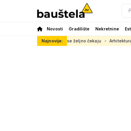
Novosti
Gradilište
Nekretnine
Es
opasno, radovi se željno čekaju
Najnovije:
Arhitektura često nije na s