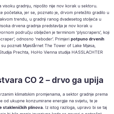
 visoku gradnju, nipošto nije nov korak u sektoru.
ke početaka, jer se, poznato je, drvom pretežito gradilo u
 takvom trendu, u gradnji ranog dvadesetog stoljeća u
 visoka drvena gradnja predstavlja je nov korak u
vornom području obilježen je terminom ‘plyscrapers’, koji
kyscraper’, odnosno ‘neboder’. Primjeri
potpuno drvenih
rlo su poznati Mjøstårnet The Tower of Lake Mjøsa,
e Studija Prechta, HoHo Vienna studija HASSLACHTER
tvara CO 2 – drvo ga upija
 ubrzanim klimatskim promjenama, a sektor gradnje prema
je od ukupne konzumirane energije na svijetu, te je
e stakleničkih plinova
. Iz istog razloga, upravo bi se taj
oja bi bila manje invazivna kada se govori o potrošnji