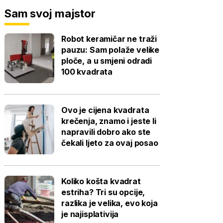
Sam svoj majstor
Robot keramičar ne traži
pauzu: Sam polaže velike
ploče, a u smjeni odradi
100 kvadrata
Ovo je cijena kvadrata
krečenja, znamo i jeste li
napravili dobro ako ste
čekali ljeto za ovaj posao
Koliko košta kvadrat
estriha? Tri su opcije,
razlika je velika, evo koja
je najisplativija