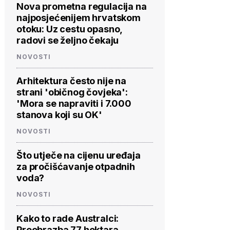
Nova prometna regulacija na
najposjećenijem hrvatskom
otoku: Uz cestu opasno,
radovi se željno čekaju
NOVOSTI
Arhitektura često nije na
strani 'običnog čovjeka':
'Mora se napraviti i 7.000
stanova koji su OK'
NOVOSTI
Što utječe na cijenu uređaja
za pročišćavanje otpadnih
voda?
NOVOSTI
Kako to rade Australci:
Preobrazba 77 hektara