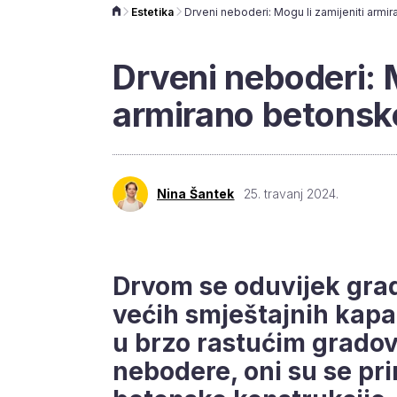
Estetika
Drveni neboderi: M
armirano betonsk
Nina Šantek
25. travanj 2024.
Drvom se oduvijek grad
većih smještajnih kapa
u brzo rastućim gradov
nebodere, oni su se pr