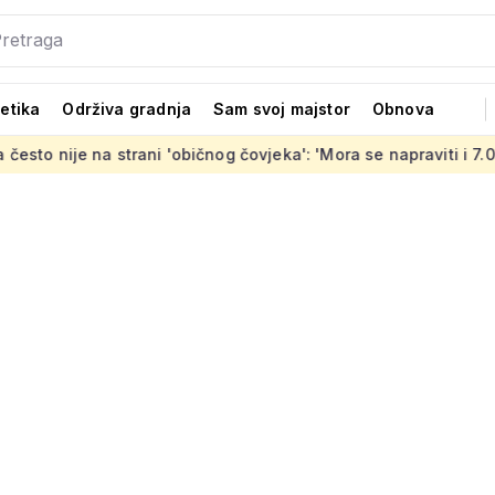
tetika
Održiva gradnja
Sam svoj majstor
Obnova
trani 'običnog čovjeka': 'Mora se napraviti i 7.000 stanova koji