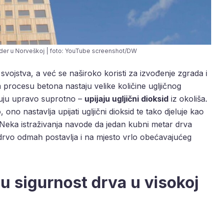
der u Norveškoj | foto: YouTube screenshot/DW
 svojstva, a već se naširoko koristi za izvođenje zgrada i
 procesu betona nastaju velike količine ugljičnog
jeluju upravo suprotno –
upijaju ugljični dioksid
iz okoliša.
 ono nastavlja upijati ugljični dioksid te tako djeluje kao
. Neka istraživanja navode da jedan kubni metar drva
o drvo odmah postavlja i na mjesto vrlo obećavajućeg
ju sigurnost drva u visokoj