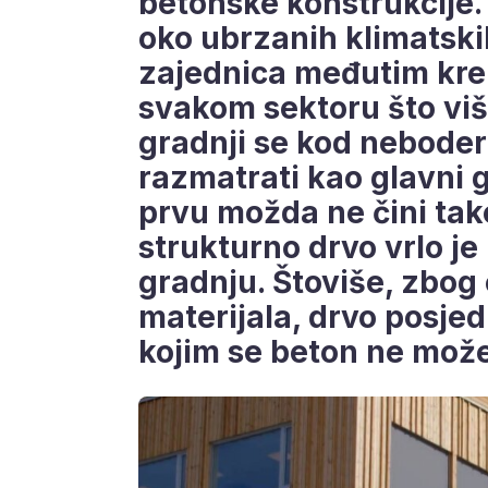
betonske konstrukcije.
oko ubrzanih klimatsk
zajednica međutim krenu
svakom sektoru što viš
gradnji se kod neboder
razmatrati kao glavni g
prvu možda ne čini tak
strukturno drvo vrlo je
gradnju. Štoviše, zbog 
materijala, drvo posjed
kojim se beton ne može