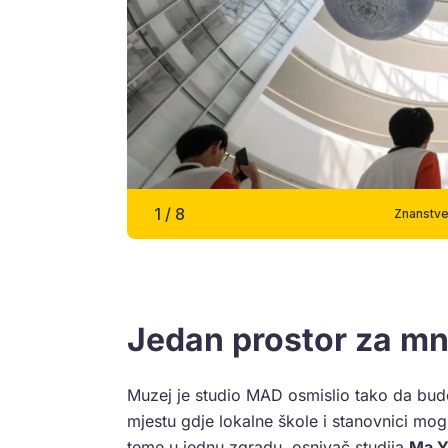
1
/
8
Znanstve
Jedan prostor za m
Muzej je studio MAD osmislio tako da bude 
mjestu gdje lokalne škole i stanovnici mogu 
teme u jednu zgradu, osnivač studija
Ma Y