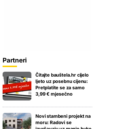
Partneri
Čitajte bauštela.hr cijelo
ljeto uz posebnu cijenu:
Pretplatite se za samo
3,99 € mjesečno
Novi stambeni projekt na
moru: Radovi se
izvršavaju uz manje buke