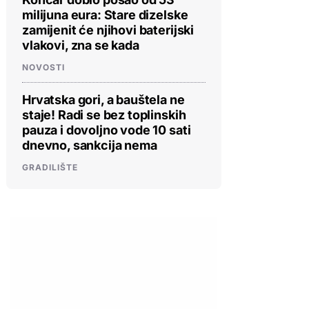
milijuna eura: Stare dizelske
zamijenit će njihovi baterijski
vlakovi, zna se kada
NOVOSTI
Hrvatska gori, a bauštela ne
staje! Radi se bez toplinskih
pauza i dovoljno vode 10 sati
dnevno, sankcija nema
GRADILIŠTE