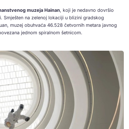
nanstvenog muzeja Hainan
, koji je nedavno dovršio
. Smješten na zelenoj lokaciji u blizini gradskog
uan, muzej obuhvaća 46.528 četvornih metara javnog
ta povezana jednom spiralnom šetnicom.