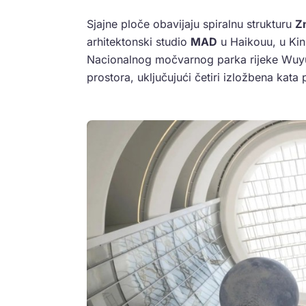
Sjajne ploče obavijaju spiralnu strukturu
Z
arhitektonski studio
MAD
u Haikouu, u Kini
Nacionalnog močvarnog parka rijeke Wuy
prostora, uključujući četiri izložbena ka