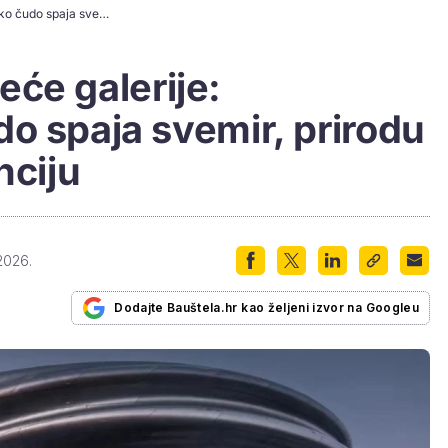
Spiralni atrij i lebdeće galerije: Arhitektonsko čudo spaja svemir, prirodu i umjetnu inteligenciju
deće galerije:
o spaja svemir, prirodu
nciju
2026.
Dodajte Bauštela.hr kao željeni izvor na Googleu