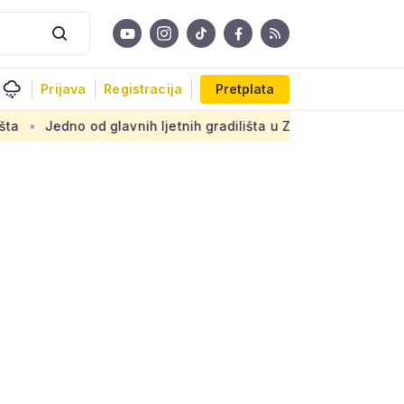
Prijava
Registracija
Pretplata
 ljetnih gradilišta u Zagrebu: Novi armirani beton na prastar