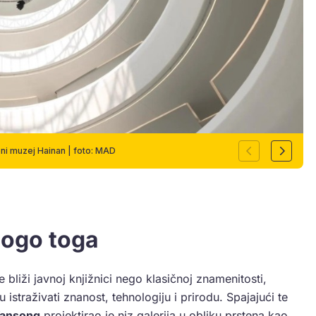
ni muzej Hainan | foto: MAD
nogo toga
bliži javnoj knjižnici nego klasičnoj znamenitosti,
istraživati znanost, tehnologiju i prirodu. Spajajući te
ansong
projektirao je niz galerija u obliku prstena kao