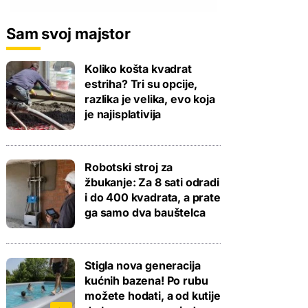
Sam svoj majstor
Koliko košta kvadrat
estriha? Tri su opcije,
razlika je velika, evo koja
je najisplativija
Robotski stroj za
žbukanje: Za 8 sati odradi
i do 400 kvadrata, a prate
ga samo dva bauštelca
Stigla nova generacija
kućnih bazena! Po rubu
možete hodati, a od kutije