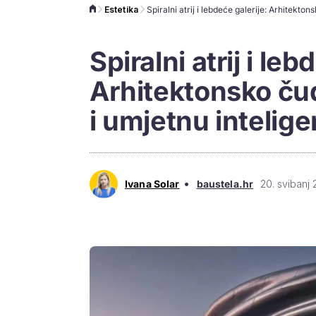
Estetika
Spiralni atrij i leb
Arhitektonsko čud
i umjetnu intelige
•
Ivana Solar
baustela.hr
20. svibanj 