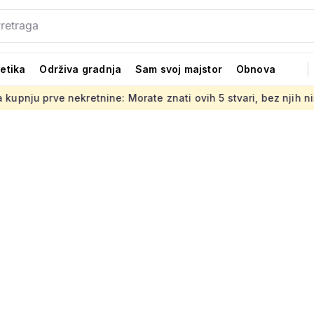
tetika
Održiva gradnja
Sam svoj majstor
Obnova
Morate znati ovih 5 stvari, bez njih ništa
Jedno od glavnih