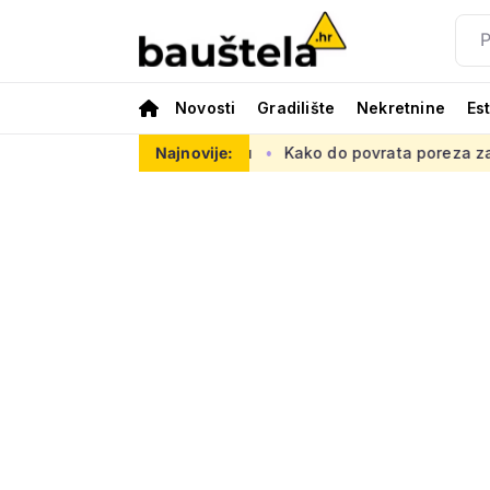
Novosti
Gradilište
Nekretnine
Es
tnu mrežu
Kako do povrata poreza za kupnju prve nekretnine: 
Najnovije: