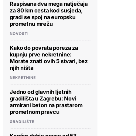
Raspisana dva mega natječaja
za 80 km cesta kod susjeda,
gradi se spoj na europsku
prometnu mrežu
NOVOSTI
Kako do povrata poreza za
kupnju prve nekretnine:
Morate znati ovih 5 stvari, bez
Znanstveni muzej Hainan | foto: 
njih ništa
NEKRETNINE
Jedno od glavnih ljetnih
gradilišta u Zagrebu: Novi
armirani beton na prastarom
prometnom pravcu
GRADILIŠTE
Končar dobio posao od 53