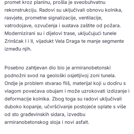
promet kroz planinu, prošla je sveobuhvatnu
rekonstrukciju. Radovi su uključivali obnovu kolnika,
rasvjete, prometne signalizacije, ventilacije,
vatrodojave, ozvučenja i sustava zaštite od požara.
Modernizirani su i dijelovi trase, uključujući tunele
Zrinšćak I i II, vijadukt Vela Draga te manje segmente
između njih.
Posebno zahtjevan dio bio je armiranobetonski
podnožni svod na geološki osjetljivoj zoni tunela.
Ondje je problem stvarao fliš, materijal koji u dodiru s
vlagom povećava obujam i može uzrokovati izdizanje i
deformacije kolnika. Zbog toga su radovi uključivali
duboko kopanje, učvršćivanje postojeće oplate s više
od sto građevinskih sidara, izvedbu
armiranobetonskog sloja i novi asfalt.