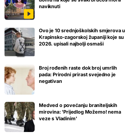
naviknuti
Ovo je 10 srednjoškolskih smjerova u
Krapinsko-zagorskoj županiji koje su
2026. upisali najbolji osmaši
Broj rođenih raste dok broj umrlih
pada: Prirodni prirast svejedno je
negativan
Medved o povećanju braniteljskih
mirovina: 'Prijedlog Možemo! nema
veze s Vladinim'