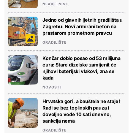
NEKRETNINE
Jedno od glavnih ljetnih gradilišta u
Zagrebu: Novi armirani beton na
prastarom prometnom pravcu
GRADILIŠTE
Končar dobio posao od 53 milijuna
eura: Stare dizelske zamijenit će
njihovi baterijski vlakovi, zna se
kada
NOVOSTI
Hrvatska gori, a bauštela ne staje!
Radi se bez toplinskih pauza i
dovoljno vode 10 sati dnevno,
sankcija nema
GRADILIŠTE