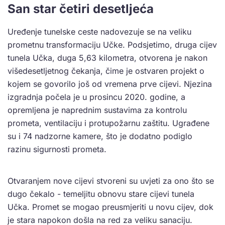
San star četiri desetljeća
Uređenje tunelske ceste nadovezuje se na veliku
prometnu transformaciju Učke. Podsjetimo, druga cijev
tunela Učka, duga 5,63 kilometra, otvorena je nakon
višedesetljetnog čekanja, čime je ostvaren projekt o
kojem se govorilo još od vremena prve cijevi. Njezina
izgradnja počela je u prosincu 2020. godine, a
opremljena je naprednim sustavima za kontrolu
prometa, ventilaciju i protupožarnu zaštitu. Ugrađene
su i 74 nadzorne kamere, što je dodatno podiglo
razinu sigurnosti prometa.
Otvaranjem nove cijevi stvoreni su uvjeti za ono što se
dugo čekalo - temeljitu obnovu stare cijevi tunela
Učka. Promet se mogao preusmjeriti u novu cijev, dok
je stara napokon došla na red za veliku sanaciju.