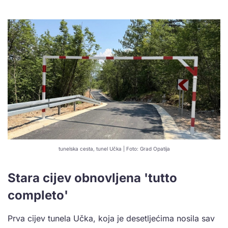
tunelska cesta, tunel Učka | Foto: Grad Opatija
Stara cijev obnovljena 'tutto
completo'
Prva cijev tunela Učka, koja je desetljećima nosila sav