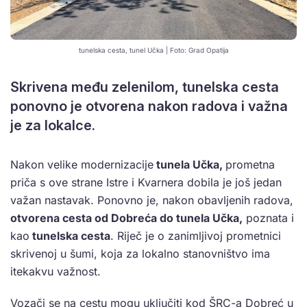
tunelska cesta, tunel Učka | Foto: Grad Opatija
Skrivena među zelenilom, tunelska cesta
ponovno je otvorena nakon radova i važna
je za lokalce.
Nakon velike modernizacije
tunela Učka,
prometna
priča s ove strane Istre i Kvarnera dobila je još jedan
važan nastavak. Ponovno je, nakon obavljenih radova,
otvorena cesta od Dobreća do tunela Učka,
poznata i
kao
tunelska cesta
. Riječ je o zanimljivoj prometnici
skrivenoj u šumi, koja za lokalno stanovništvo ima
itekakvu važnost.
Vozači se na cestu mogu uključiti kod ŠRC-a Dobreć u