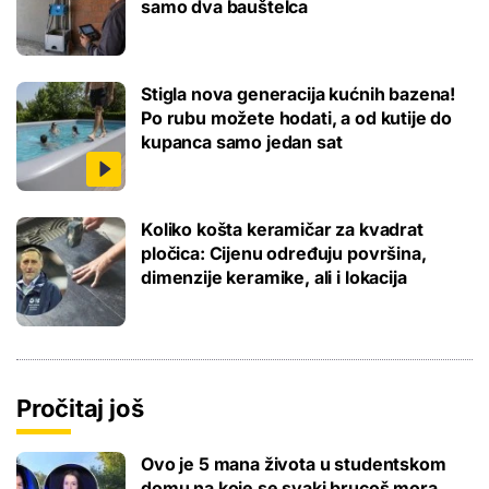
samo dva bauštelca
Stigla nova generacija kućnih bazena!
Po rubu možete hodati, a od kutije do
kupanca samo jedan sat
Koliko košta keramičar za kvadrat
pločica: Cijenu određuju površina,
dimenzije keramike, ali i lokacija
Pročitaj još
Ovo je 5 mana života u studentskom
domu na koje se svaki brucoš mora