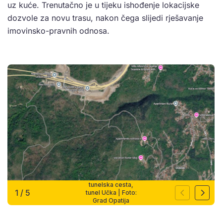
uz kuće. Trenutačno je u tijeku ishođenje lokacijske
dozvole za novu trasu, nakon čega slijedi rješavanje
imovinsko-pravnih odnosa.
tunelska cesta,
1
/
5
tunel Učka | Foto:
Grad Opatija