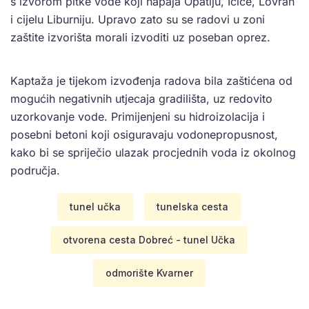
s izvorom pitke vode koji napaja Opatiju, Ičiće, Lovran
i cijelu Liburniju. Upravo zato su se radovi u zoni
zaštite izvorišta morali izvoditi uz poseban oprez.
Kaptaža je tijekom izvođenja radova bila zaštićena od
mogućih negativnih utjecaja gradilišta, uz redovito
uzorkovanje vode. Primijenjeni su hidroizolacija i
posebni betoni koji osiguravaju vodonepropusnost,
kako bi se spriječio ulazak procjednih voda iz okolnog
područja.
tunel učka
tunelska cesta
otvorena cesta Dobreć - tunel Učka
odmorište Kvarner