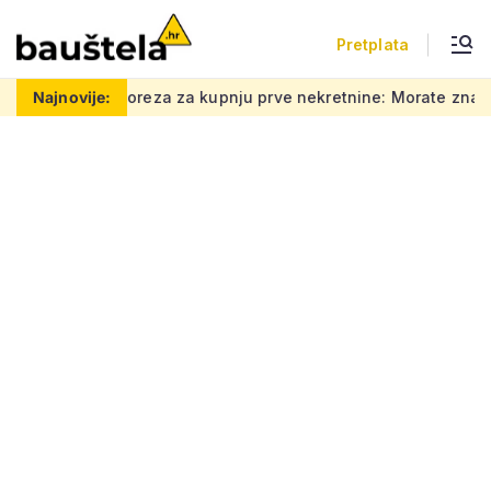
Pretplata
a kupnju prve nekretnine: Morate znati ovih 5 stvari, bez njih
Najnovije: