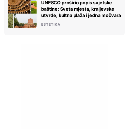
UNESCO proširio popis svjetske
baštine: Sveta mjesta, kraljevske
utvrde, kultna plaža i jedna močvara
ESTETIKA