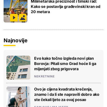
Milimetarska preciznost i timski rad:
Kako se postavlja građevinski kran od
20 metara
Najnovije
Evo kako točno izgleda novi plan
Borovja: Pitali smo Grad hoće li ga
mijenjati zbog prigovora
NEKRETNINE
Ovo je cijena kvadrata krečenja,
znamo i da li ste napravili dobro ako
ste čekali ljeto za ovaj posao