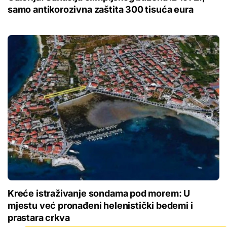
samo antikorozivna zaštita 300 tisuća eura
Kreće istraživanje sondama pod morem: U
mjestu već pronađeni helenistički bedemi i
prastara crkva