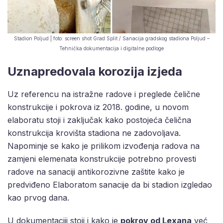
Stadion Poljud | foto: screen shot Grad Split / Sanacija gradskog stadiona Poljud –
Tehnička dokumentacija i digitalne podloge
Uznapredovala korozija izjeda
Uz referencu na istražne radove i preglede čelične
konstrukcije i pokrova iz 2018. godine, u novom
elaboratu stoji i zaključak kako postojeća čelična
konstrukcija krovišta stadiona ne zadovoljava.
Napominje se kako je prilikom izvođenja radova na
zamjeni elemenata konstrukcije potrebno provesti
radove na sanaciji antikorozivne zaštite kako je
predviđeno Elaboratom sanacije da bi stadion izgledao
kao prvog dana.
U dokumentaciji stoji i kako je
pokrov od Lexana
već