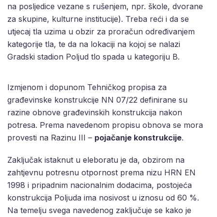
na posljedice vezane s rušenjem, npr. škole, dvorane
za skupine, kulturne institucije). Treba reći i da se
utjecaj tla uzima u obzir za proračun određivanjem
kategorije tla, te da na lokaciji na kojoj se nalazi
Gradski stadion Poljud tlo spada u kategoriju B.
Izmjenom i dopunom Tehničkog propisa za
građevinske konstrukcije NN 07/22 definirane su
razine obnove građevinskih konstrukcija nakon
potresa. Prema navedenom propisu obnova se mora
provesti na Razinu III –
pojačanje konstrukcije
.
Zaključak istaknut u eleboratu je da, obzirom na
zahtjevnu potresnu otpornost prema nizu HRN EN
1998 i pripadnim nacionalnim dodacima, postojeća
konstrukcija Poljuda ima nosivost u iznosu od 60 %.
Na temelju svega navedenog zaključuje se kako je