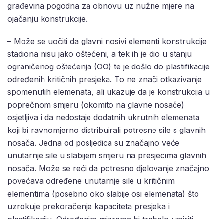
građevina pogodna za obnovu uz nužne mjere na
ojačanju konstrukcije.
– Može se uočiti da glavni nosivi elementi konstrukcije
stadiona nisu jako oštećeni, a tek ih je dio u stanju
ograničenog oštećenja (OO) te je došlo do plastifikacije
određenih kritičnih presjeka. To ne znači otkazivanje
spomenutih elemenata, ali ukazuje da je konstrukcija u
poprečnom smjeru (okomito na glavne nosače)
osjetljiva i da nedostaje dodatnih ukrutnih elemenata
koji bi ravnomjerno distribuirali potresne sile s glavnih
nosača. Jedna od posljedica su značajno veće
unutarnje sile u slabijem smjeru na presjecima glavnih
nosača. Može se reći da potresno djelovanje značajno
povećava određene unutarnje sile u kritičnim
elementima (posebno oko slabije osi elemenata) što
uzrokuje prekoračenje kapaciteta presjeka i
plastifikaciju. Određenim mjerama bi trebalo umiriti