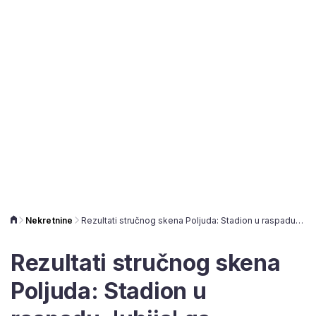
Nekretnine
Rezultati stručnog skena Poljuda: Stadion u raspadu, 'ubija' ga korozija, a dijelovi krova samo što ne polete
Rezultati stručnog skena
Poljuda: Stadion u