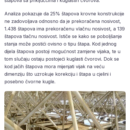
štapova sa priključcima i kuglastih čvorova.
Analiza pokazuje da 25% štapova krovne konstrukcije
ne zadovoljava odnosno da je prekoračena nosivost,
1.438 štapova ima prekoračenu vlačnu nosivost, a 139
štapova tlačnu nosivost. Ističe se kako se poboljšanje
stanja može postići ovisno o tipu štapa. Kod jednog
dijela štapova postoji mogućnost zamjene vijaka, te u
tom slučaju ostaju postojeći kuglasti čvorovi. Dok se
kod jačih štapova mora mijenjati vijak na veću
dimenziju što uzrokuje korekciju i štapa u cjelini i
posebno čvorne kugle.