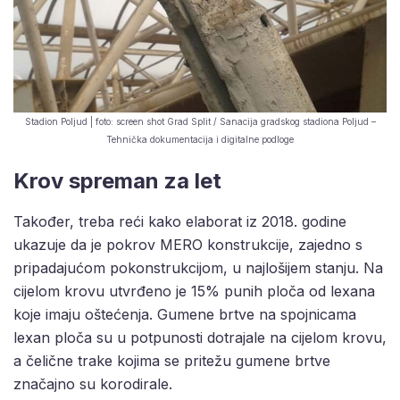
Stadion Poljud | foto: screen shot Grad Split / Sanacija gradskog stadiona Poljud –
Tehnička dokumentacija i digitalne podloge
Krov spreman za let
Također, treba reći kako elaborat iz 2018. godine
ukazuje da je pokrov MERO konstrukcije, zajedno s
pripadajućom pokonstrukcijom, u najlošijem stanju. Na
cijelom krovu utvrđeno je 15% punih ploča od lexana
koje imaju oštećenja. Gumene brtve na spojnicama
lexan ploča su u potpunosti dotrajale na cijelom krovu,
a čelične trake kojima se pritežu gumene brtve
značajno su korodirale.