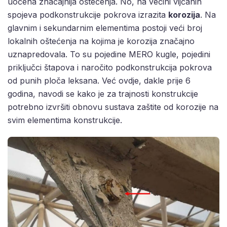
uočena značajnija oštećenja. No, na većini vijčanih
spojeva podkonstrukcije pokrova izrazita
korozija
. Na
glavnim i sekundarnim elementima postoji veći broj
lokalnih oštećenja na kojima je korozija značajno
uznapredovala. To su pojedine MERO kugle, pojedini
priključci štapova i naročito podkonstrukcija pokrova
od punih ploča leksana. Već ovdje, dakle prije 6
godina, navodi se kako je za trajnosti konstrukcije
potrebno izvršiti obnovu sustava zaštite od korozije na
svim elementima konstrukcije.