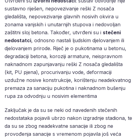
Utvrđeni su
izvorni nedostaci
: sustav odvodnje nije
sustavno riješen, nepovezivanje reški Z nosača
gledališta, nepovezivanje glavnih nosivih okvira u
zonama vanjskih i unutarnjih stupova i nedovoljan
zaštitni sloj betona. Također, utvrđeni su i
stečeni
nedostatci
, odnosno nastali ljudskim djelovanjem ili
djelovanjem prirode. Riječ je o pukotinama u betonu,
degradaciji betona, koroziji armature, neispravnom
naknadnom zapunjavanju reški Z nosača gledališta
(kit, PU pjena), procurivanju vode, deformaciji
uzdužne nosive konstrukcije, korištenju neadekvatnog
premaza za sanaciju pukotina i naknadnom bušenju
rupa za odvodnju u nosivim elementima
Zaključak je da su se neki od navedenih stečenih
nedostataka pojavili ubrzo nakon izgradnje stadiona, te
da su se zbog neadekvatne sanacije ili zbog ne
provođenja sanacije s vremenom pojavila još veća