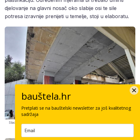
djelovanje na glavni nosač oko slabije osi te sile
potresa izravnije prenijeti u temelje, stoji u elaboratu.
bauštela.hr
Pretplati se na bauštelski newsletter za još kvalitetnog
sadržaja
Stadion Poljud | foto: screen shot Grad Split / Sanacija gradskog stadiona Poljud –
Tehnička dokumentacija i digitalne podloge