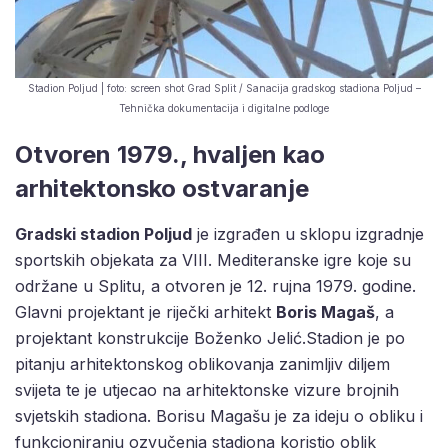
Stadion Poljud | foto: screen shot Grad Split / Sanacija gradskog stadiona Poljud –
Tehnička dokumentacija i digitalne podloge
Otvoren 1979., hvaljen kao
arhitektonsko ostvaranje
Gradski stadion Poljud
je izgrađen u sklopu izgradnje
sportskih objekata za VIII. Mediteranske igre koje su
održane u Splitu, a otvoren je 12. rujna 1979. godine.
Glavni projektant je riječki arhitekt
Boris Magaš
, a
projektant konstrukcije Boženko Jelić.Stadion je po
pitanju arhitektonskog oblikovanja zanimljiv diljem
svijeta te je utjecao na arhitektonske vizure brojnih
svjetskih stadiona. Borisu Magašu je za ideju o obliku i
funkcioniranju ozvučenja stadiona koristio oblik