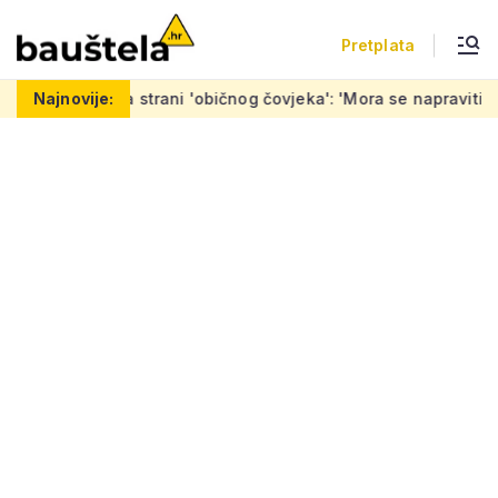
Pretplata
i 'običnog čovjeka': 'Mora se napraviti i 7.000 stanova koji su 
Najnovije: