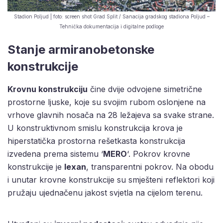
Stadion Poljud | foto: screen shot Grad Split / Sanacija gradskog stadiona Poljud –
Tehnička dokumentacija i digitalne podloge
Stanje armiranobetonske
konstrukcije
Krovnu konstrukciju
čine dvije odvojene simetrične
prostorne ljuske, koje su svojim rubom oslonjene na
vrhove glavnih nosača na 28 ležajeva sa svake strane.
U konstruktivnom smislu konstrukcija krova je
hiperstatička prostorna rešetkasta konstrukcija
izvedena prema sistemu ‘
MERO
‘. Pokrov krovne
konstrukcije je
lexan
, transparentni pokrov. Na obodu
i unutar krovne konstrukcije su smješteni reflektori koji
pružaju ujednačenu jakost svjetla na cijelom terenu.