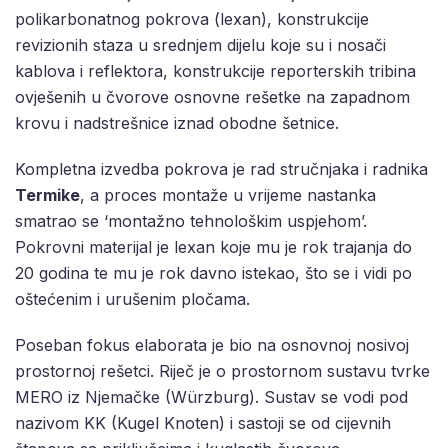
polikarbonatnog pokrova (lexan), konstrukcije
revizionih staza u srednjem dijelu koje su i nosači
kablova i reflektora, konstrukcije reporterskih tribina
ovješenih u čvorove osnovne rešetke na zapadnom
krovu i nadstrešnice iznad obodne šetnice.
Kompletna izvedba pokrova je rad stručnjaka i radnika
Termike
, a proces montaže u vrijeme nastanka
smatrao se ‘montažno tehnološkim uspjehom’.
Pokrovni materijal je lexan koje mu je rok trajanja do
20 godina te mu je rok davno istekao, što se i vidi po
oštećenim i urušenim pločama.
Poseban fokus elaborata je bio na osnovnoj nosivoj
prostornoj rešetci. Riječ je o prostornom sustavu tvrke
MERO iz Njemačke (Würzburg). Sustav se vodi pod
nazivom KK (Kugel Knoten) i sastoji se od cijevnih