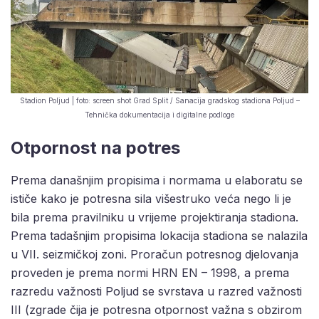
Stadion Poljud | foto: screen shot Grad Split / Sanacija gradskog stadiona Poljud –
Tehnička dokumentacija i digitalne podloge
Otpornost na potres
Prema današnjim propisima i normama u elaboratu se
ističe kako je potresna sila višestruko veća nego li je
bila prema pravilniku u vrijeme projektiranja stadiona.
Prema tadašnjim propisima lokacija stadiona se nalazila
u VII. seizmičkoj zoni. Proračun potresnog djelovanja
proveden je prema normi HRN EN – 1998, a prema
razredu važnosti Poljud se svrstava u razred važnosti
III (zgrade čija je potresna otpornost važna s obzirom