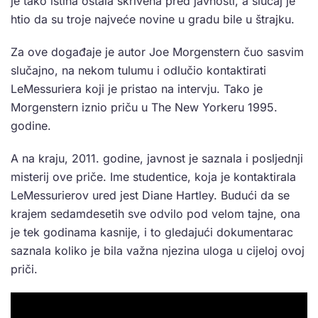
je tako istina ostala skrivena pred javnosti, a slučaj je
htio da su troje najveće novine u gradu bile u štrajku.
Za ove događaje je autor Joe Morgenstern čuo sasvim
slučajno, na nekom tulumu i odlučio kontaktirati
LeMessuriera koji je pristao na intervju. Tako je
Morgenstern iznio priču u The New Yorkeru 1995.
godine.
A na kraju, 2011. godine, javnost je saznala i posljednji
misterij ove priče. Ime studentice, koja je kontaktirala
LeMessurierov ured jest Diane Hartley. Budući da se
krajem sedamdesetih sve odvilo pod velom tajne, ona
je tek godinama kasnije, i to gledajući dokumentarac
saznala koliko je bila važna njezina uloga u cijeloj ovoj
priči.