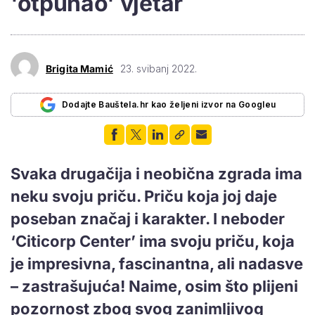
'otpuhao' vjetar
Brigita Mamić
23. svibanj 2022.
Dodajte Bauštela.hr kao željeni izvor na Googleu
Svaka drugačija i neobična zgrada ima
neku svoju priču. Priču koja joj daje
poseban značaj i karakter. I neboder
‘Citicorp Center’ ima svoju priču, koja
je impresivna, fascinantna, ali nadasve
– zastrašujuća! Naime, osim što plijeni
pozornost zbog svog zanimljivog