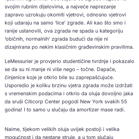
svojim rubnim dijelovima, a najveće naprezanje
zapravo uzrokuju okomiti vjetrovi, odnosno vjetrovi
koji udaraju na samo ‘lice’ zgrade. Ali kao što smo i
ranije ustanovili, ova zgrada ne spada u kategoriju
‘običnih, normalnih’ zgrada budući da nije ni
dizajnirana po nekim klasičnim građevinskim pravilima.
LeMessurier je provjerio studentičine tvrdnje i pokazalo
se da su ni manje ni više nego – točne. Dapače,
činjenice koje je otkrio bile su zaprepašćujuće.
Usporedio je koliku brzinu vjetra zgrada može izdržati
s vremenskim podacima i otkrio da oluja dovoljno jaka
da sruši Citicorp Center pogodi New York svakih 55
godina! I to samo u slučaju da amortizer mase radi.
Naime, tijekom velikih oluja uvijek postoji i velika
mogućnost i da nestane struje, a u tom slučaju