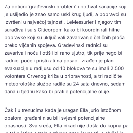
Za dotični ‘građevinski problem’ i pothvat sanacije koji
je uslijedio je znao samo uski krug ljudi, a popravci su
izvršeni u najvećoj tajnosti. LeMessurier i njegov tim
surađivali su s Citicorpom kako bi koordinirali hitne
popravke koji su uključivali zavarivanje čeličnih ploča
preko vijčanih spojeva. Građevinski radnici su
zavarivali noću i otišli bi rano ujutro, tik prije nego bi
radnici počeli pristizati na posao.
Izrađen je plan
evakuacije u radijusu od 10 blokova te su
i
mali 2.500
volontera Crvenog križa u pripravnosti, a tri različite
meteorološke službe radile su 24 sata dnevno, sedam
dana u tjednu kako bi pratile potencijalne oluje.
Čak i u trenucima kada je uragan Ella jurio istočnom
obalom, građani nisu bili svjesni potencijalne
opasnosti. Sva sreća, Ella nikad nije došla do kopna pa