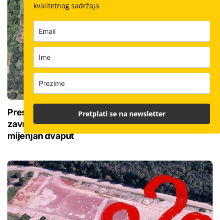
kvalitetnog sadržaja
Presuda 'Statileo protiv Hrvatske': Uskoro
Pretplati se na newsletter
završetak stanova u Sirobujama, ugovor je
mijenjan dvaput