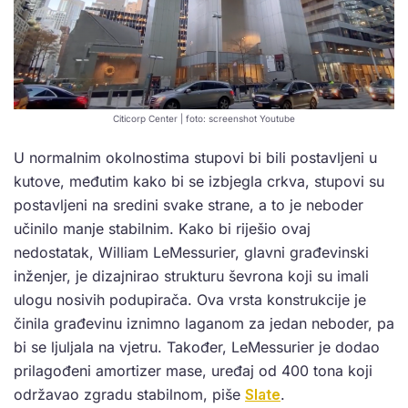
Citicorp Center | foto: screenshot Youtube
U normalnim okolnostima stupovi bi bili postavljeni u
kutove, međutim kako bi se izbjegla crkva, stupovi su
postavljeni na sredini svake strane, a to je neboder
učinilo manje stabilnim. Kako bi riješio ovaj
nedostatak, William LeMessurier, glavni građevinski
inženjer, je dizajnirao strukturu ševrona koji su imali
ulogu nosivih podupirača. Ova vrsta konstrukcije je
činila građevinu iznimno laganom za jedan neboder, pa
bi se ljuljala na vjetru. Također,
LeMessurier je dodao
prilagođeni amortizer mase, uređaj od 400 tona koji
održavao zgradu stabilnom, piše
Slate
.