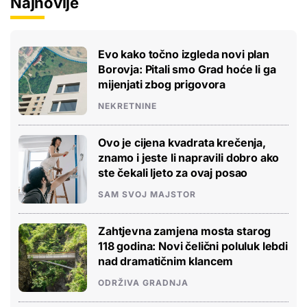
Najnovije
Evo kako točno izgleda novi plan
Borovja: Pitali smo Grad hoće li ga
mijenjati zbog prigovora
NEKRETNINE
Ovo je cijena kvadrata krečenja,
znamo i jeste li napravili dobro ako
ste čekali ljeto za ovaj posao
SAM SVOJ MAJSTOR
Zahtjevna zamjena mosta starog
118 godina: Novi čelični poluluk lebdi
nad dramatičnim klancem
ODRŽIVA GRADNJA