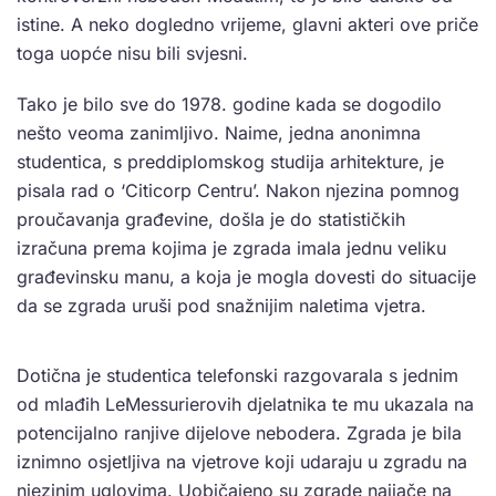
istine. A neko dogledno vrijeme, glavni akteri ove priče
toga uopće nisu bili svjesni.
Tako je bilo sve do 1978. godine kada se dogodilo
nešto veoma zanimljivo. Naime, jedna anonimna
studentica, s preddiplomskog studija arhitekture, je
pisala rad o ‘Citicorp Centru’. Nakon njezina pomnog
proučavanja građevine, došla je do statističkih
izračuna prema kojima je zgrada imala jednu veliku
građevinsku manu, a koja je mogla dovesti do situacije
da se zgrada uruši pod snažnijim naletima vjetra.
Dotična je studentica telefonski razgovarala s jednim
od mlađih LeMessurierovih djelatnika te mu ukazala na
potencijalno ranjive dijelove nebodera. Zgrada je bila
iznimno osjetljiva na vjetrove koji udaraju u zgradu na
njezinim uglovima. Uobičajeno su zgrade najjače na