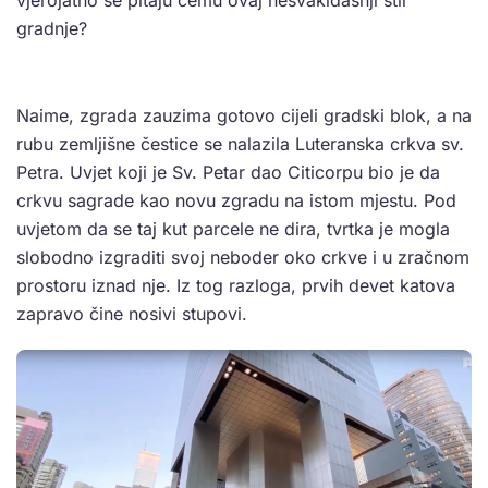
vjerojatno se pitaju čemu ovaj nesvakidašnji stil
gradnje?
Naime, zgrada zauzima gotovo cijeli gradski blok, a na
rubu zemljišne čestice se nalazila Luteranska crkva sv.
Petra. Uvjet koji je Sv. Petar dao Citicorpu bio je da
crkvu sagrade kao novu zgradu na istom mjestu. Pod
uvjetom da se taj kut parcele ne dira, tvrtka je mogla
slobodno izgraditi svoj neboder oko crkve i u zračnom
prostoru iznad nje. Iz tog razloga, prvih devet katova
zapravo čine nosivi stupovi.