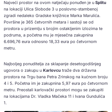
Najveći prostor na ovom natječaju ponuđen je u
Splitu
na lokaciji Ulica Slobode 3 u poslovno-stambenoj
zgradi nedaleko Gradske knjižnice Marka Marulića.
Površine je 365 četvornih metara i sastoji se od
prostora u prizemlju s brojim ostakljenim izlozima te
podruma, a početna mu je mjesečna zakupnina
6.696,76 eura odnosno 18,33 eura po četvornom
metru.
Najboljeg ponuditelja za sklapanje desetogodišnjeg
ugovora o zakupu u
Karlovcu
traže dva državna
prostora na Trgu bana Petra Zrinskog na kućnom broju
4 i 5. Početna im je zakupnina 5,97 eura po četvornom
metru. Preostali karlovački prostori mogu se zakupiti
na lokacijama Dr. Vladka Mačeka 11 i Ivana Gundulića
1.