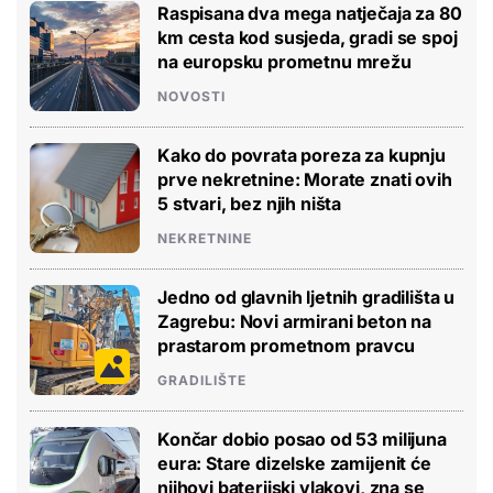
Raspisana dva mega natječaja za 80
km cesta kod susjeda, gradi se spoj
na europsku prometnu mrežu
NOVOSTI
Kako do povrata poreza za kupnju
prve nekretnine: Morate znati ovih
5 stvari, bez njih ništa
NEKRETNINE
Jedno od glavnih ljetnih gradilišta u
Zagrebu: Novi armirani beton na
prastarom prometnom pravcu
GRADILIŠTE
Končar dobio posao od 53 milijuna
eura: Stare dizelske zamijenit će
njihovi baterijski vlakovi, zna se