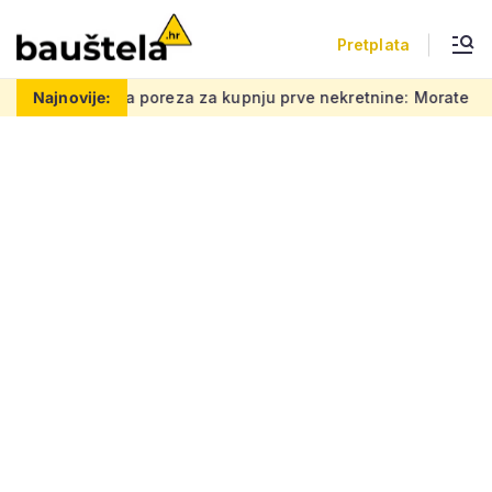
Pretplata
za za kupnju prve nekretnine: Morate znati ovih 5 stvari, bez n
Najnovije: