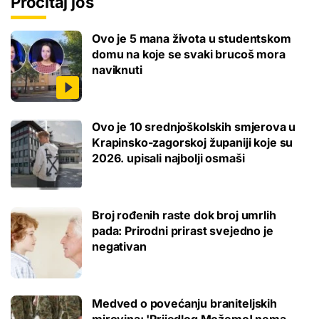
Pročitaj još
Ovo je 5 mana života u studentskom
domu na koje se svaki brucoš mora
naviknuti
Ovo je 10 srednjoškolskih smjerova u
Krapinsko-zagorskoj županiji koje su
2026. upisali najbolji osmaši
Broj rođenih raste dok broj umrlih
pada: Prirodni prirast svejedno je
negativan
Medved o povećanju braniteljskih
mirovina: 'Prijedlog Možemo! nema