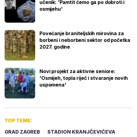
učenik: 'Pamtit ćemo ga po dobroti i
osmijehu'
Povećanje braniteljskih mirovina za
borbeni i neborbeni sektor od početka
2027. godine
Novi projekt za aktivne seniore:
'Osmijeh, topla riječ i stvaranje novih
uspomena'
TOP TEME:
GRAD ZAGREB
STADION KRANJČEVIĆEVA