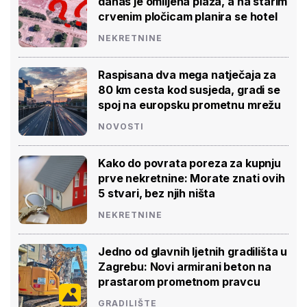
danas je omiljena plaža, a na starim
crvenim pločicam planira se hotel
NEKRETNINE
Raspisana dva mega natječaja za
80 km cesta kod susjeda, gradi se
spoj na europsku prometnu mrežu
NOVOSTI
Kako do povrata poreza za kupnju
prve nekretnine: Morate znati ovih
5 stvari, bez njih ništa
NEKRETNINE
Jedno od glavnih ljetnih gradilišta u
Zagrebu: Novi armirani beton na
prastarom prometnom pravcu
GRADILIŠTE