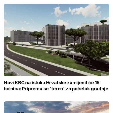
Novi KBC na istoku Hrvatske zamijenit će 15
bolnica: Priprema se 'teren' za početak gradnje