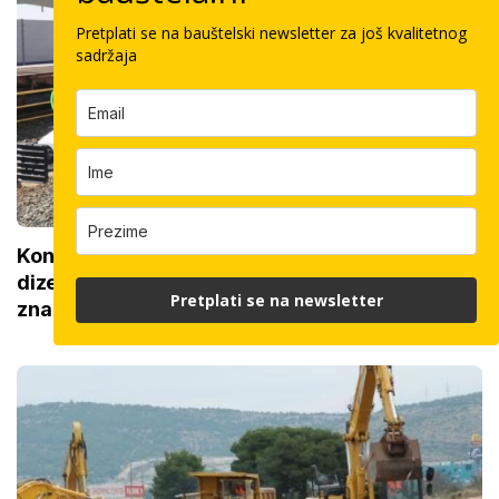
Pretplati se na bauštelski newsletter za još kvalitetnog
sadržaja
Končar dobio posao od 53 milijuna eura: Stare
dizelske zamijenit će njihovi baterijski vlakovi,
Pretplati se na newsletter
zna se kada