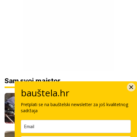
Sam svoj majstor
bauštela.hr
Koliko košta kvadrat estriha? Tri su
opcije, razlika je velika, evo koja je
Pretplati se na bauštelski newsletter za još kvalitetnog
najisplativija
sadržaja
Robotski stroj za žbukanje: Za 8 sati