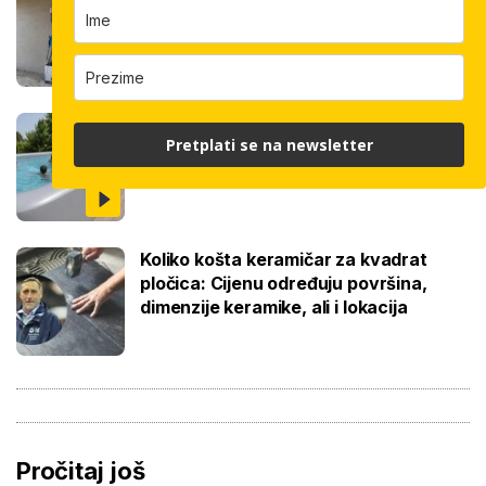
odradi i do 400 kvadrata, a prate ga
samo dva bauštelca
Stigla nova generacija kućnih bazena!
Pretplati se na newsletter
Po rubu možete hodati, a od kutije do
kupanca samo jedan sat
Koliko košta keramičar za kvadrat
pločica: Cijenu određuju površina,
dimenzije keramike, ali i lokacija
Pročitaj još