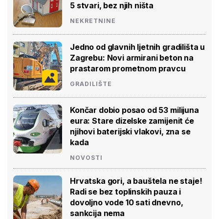
5 stvari, bez njih ništa
NEKRETNINE
Jedno od glavnih ljetnih gradilišta u
Zagrebu: Novi armirani beton na
prastarom prometnom pravcu
GRADILIŠTE
Končar dobio posao od 53 milijuna
eura: Stare dizelske zamijenit će
njihovi baterijski vlakovi, zna se
kada
NOVOSTI
Hrvatska gori, a bauštela ne staje!
Radi se bez toplinskih pauza i
dovoljno vode 10 sati dnevno,
sankcija nema