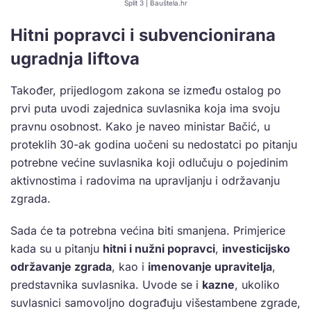
Split 3 | Bauštela.hr
Hitni popravci i subvencionirana
ugradnja liftova
Također, prijedlogom zakona se između ostalog po
prvi puta uvodi zajednica suvlasnika koja ima svoju
pravnu osobnost. Kako je naveo ministar Bačić, u
proteklih 30-ak godina uočeni su nedostatci po pitanju
potrebne većine suvlasnika koji odlučuju o pojedinim
aktivnostima i radovima na upravljanju i održavanju
zgrada.
Sada će ta potrebna većina biti smanjena. Primjerice
kada su u pitanju
hitni i nužni popravci
,
investicijsko
održavanje zgrada
, kao i
imenovanje upravitelja
,
predstavnika suvlasnika. Uvode se i
kazne
, ukoliko
suvlasnici samovoljno dograđuju višestambene zgrade,