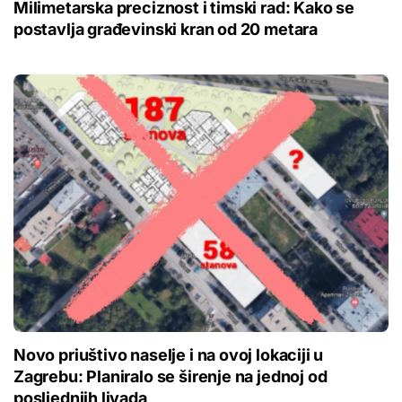
Milimetarska preciznost i timski rad: Kako se
postavlja građevinski kran od 20 metara
Novo priuštivo naselje i na ovoj lokaciji u
Zagrebu: Planiralo se širenje na jednoj od
posljednjih livada