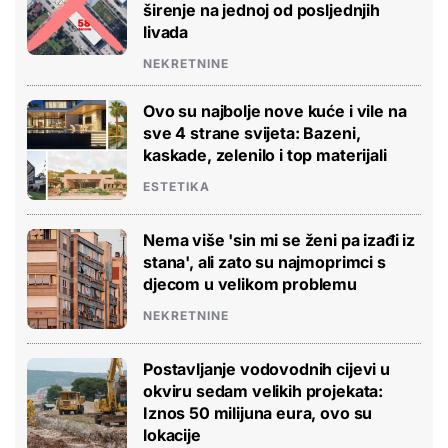
širenje na jednoj od posljednjih
livada
NEKRETNINE
Ovo su najbolje nove kuće i vile na
sve 4 strane svijeta: Bazeni,
kaskade, zelenilo i top materijali
ESTETIKA
Nema više 'sin mi se ženi pa izađi iz
stana', ali zato su najmoprimci s
djecom u velikom problemu
NEKRETNINE
Postavljanje vodovodnih cijevi u
okviru sedam velikih projekata:
Iznos 50 milijuna eura, ovo su
lokacije