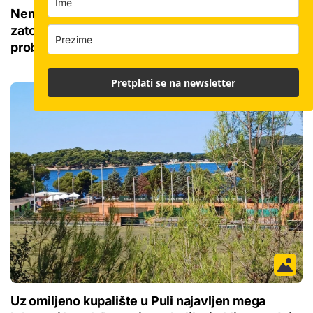
Nema više 'sin mi se ženi pa izađi iz stana', ali
zato su najmoprimci s djecom u velikom
problemu
Pretplati se na newsletter
Uz omiljeno kupalište u Puli najavljen mega