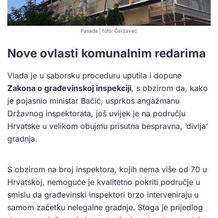
Fasada | foto: Čaržavec
Nove ovlasti komunalnim redarima
Vlada je u saborsku proceduru uputila i dopune
Zakona o građevinskoj inspekciji
, s obzirom da, kako
je pojasnio ministar Bačić, usprkos angažmanu
Državnog inspektorata, još uvijek je na području
Hrvatske u velikom obujmu prisutna bespravna, ‘divlja’
gradnja.
S obzirom na broj inspektora, kojih nema više od 70 u
Hrvatskoj, nemoguće je kvalitetno pokriti područje u
smislu da građevinski inspektori brzo interveniraju u
samom začetku nelegalne gradnje. Stoga je prijedlog