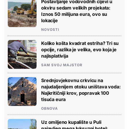
Postavljanje vodovodnih cijevi u
okviru sedam velikih projekata:
Iznos 50 milijuna eura, ovo su
lokacije
NOVOSTI
Koliko košta kvadrat estriha? Tri su
opcije, razlika je velika, evo koja je
najisplativija
SAM SVOJ MAJSTOR
Srednjovjekovnu crkvicu na
najudaljenijem otoku uništava voda:
Najkritičniji krov, popravak 100
tisuća eura
OBNOVA
Uz omiljeno kupalište u Puli
najavljen mega luksuzni hotel: