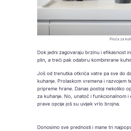
Ploča za kuha
Dok jedni zagovaraju brzinu i efikasnost i
plin, a treći pak odabiru kombinirane kuhi
Još od trenutka otkrića vatre pa sve do da
kuhanje. Prolaskom vremena i razvojem tehnol
pripreme hrane. Danas postoji nekoliko op
za kuhanje. No, unatoč i funkcionalnom i 
prave opcije još su uvijek vrlo brojna.
Donosimo sve prednosti i mane tri najpopul