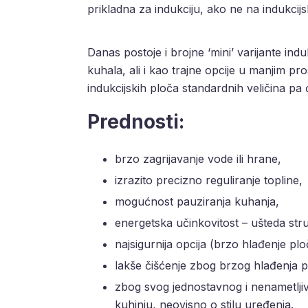
prikladna za indukciju, ako ne na indukcijs
Danas postoje i brojne ‘mini’ varijante in
kuhala, ali i kao trajne opcije u manjim p
indukcijskih ploča standardnih veličina pa ć
Prednosti:
brzo zagrijavanje vode ili hrane,
izrazito precizno reguliranje topline,
mogućnost pauziranja kuhanja,
energetska učinkovitost – ušteda stru
najsigurnija opcija (brzo hlađenje plo
lakše čišćenje zbog brzog hlađenja p
zbog svog jednostavnog i nenametljiv
kuhinju, neovisno o stilu uređenja.