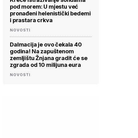
pod morem: U mjestu već
pronađeni helenistički bedemi
i prastara crkva
NOVOSTI
Dalmacija je ovo čekala 40
godina! Na zapuštenom
zemljištu Žnjana gradit će se
zgrada od 10 milijuna eura
NOVOSTI