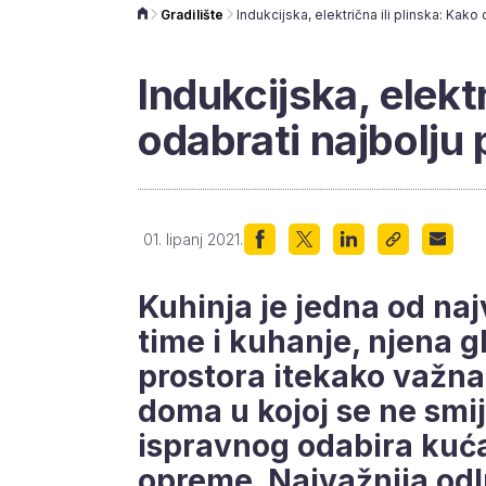
Gradilište
Indukcijska, elektr
odabrati najbolju
01. lipanj 2021.
Kuhinja je jedna od naj
time i kuhanje, njena gl
prostora itekako važna,
doma u kojoj se ne smi
ispravnog odabira kuć
opreme. Najvažnija odl