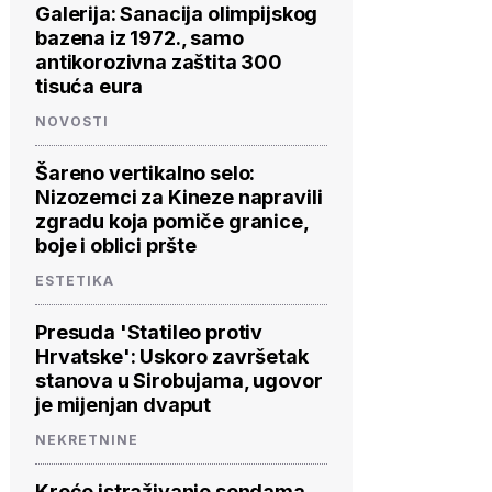
Galerija: Sanacija olimpijskog
bazena iz 1972., samo
antikorozivna zaštita 300
tisuća eura
NOVOSTI
Šareno vertikalno selo:
Nizozemci za Kineze napravili
zgradu koja pomiče granice,
boje i oblici pršte
ESTETIKA
Presuda 'Statileo protiv
Hrvatske': Uskoro završetak
stanova u Sirobujama, ugovor
je mijenjan dvaput
NEKRETNINE
Kreće istraživanje sondama