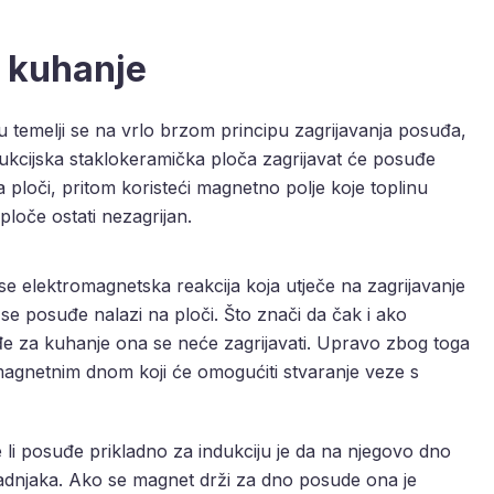
a kuhanje
u temelji se na vrlo brzom principu zagrijavanja posuđa,
kcijska staklokeramička ploča zagrijavat će posuđe
ploči, pritom koristeći magnetno polje koje toplinu
loče ostati nezagrijan.
e elektromagnetska reakcija koja utječe na zagrijavanje
 se posuđe nalazi na ploči. Što znači da čak i ako
uđe za kuhanje ona se neće zagrijavati. Upravo zbog toga
magnetnim dnom koji će omogućiti stvaranje veze s
e li posuđe prikladno za indukciju je da na njegovo dno
adnjaka. Ako se magnet drži za dno posude ona je