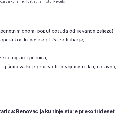
ča za kuhanje, ilustracija | foto: Pexels
gnetnim dnom, poput posuđa od lijevanog željeza),
h opcija kod kupovine ploča za kuhanje,
e se ugraditi pećnica,
zbog šumova koje proizvodi za vrijeme rada i, naravno,
arica: Renovacija kuhinje stare preko trideset