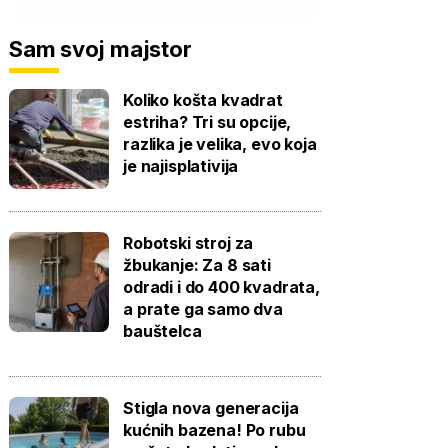
Sam svoj majstor
Koliko košta kvadrat
estriha? Tri su opcije,
razlika je velika, evo koja
je najisplativija
Robotski stroj za
žbukanje: Za 8 sati
odradi i do 400 kvadrata,
a prate ga samo dva
bauštelca
Stigla nova generacija
kućnih bazena! Po rubu