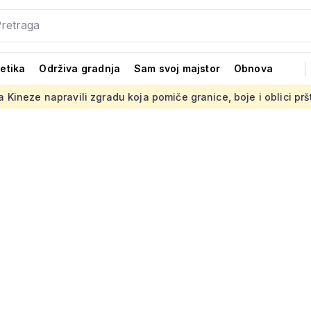
tetika
Održiva gradnja
Sam svoj majstor
Obnova
zgradu koja pomiče granice, boje i oblici pršte
Presuda 'Sta