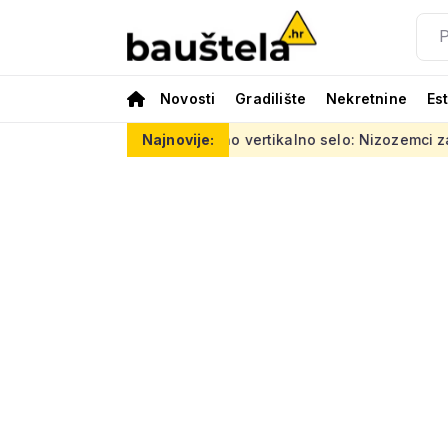
Novosti
Gradilište
Nekretnine
Es
 eura
Šareno vertikalno selo: Nizozemci za Kineze napravili 
Najnovije: