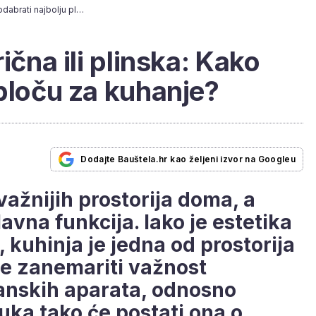
Indukcijska, električna ili plinska: Kako odabrati najbolju ploču za kuhanje?
ična ili plinska: Kako
 ploču za kuhanje?
Dodajte Bauštela.hr kao željeni izvor na Googleu
važnijih prostorija doma, a
avna funkcija. Iako je estetika
 kuhinja je jedna od prostorija
je zanemariti važnost
anskih aparata, odnosno
uka tako će postati ona o