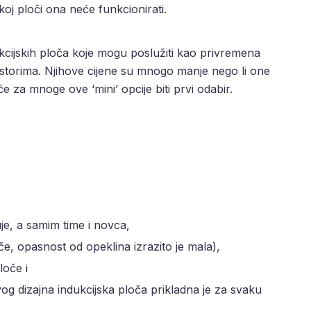
koj ploči ona neće funkcionirati.
dukcijskih ploča koje mogu poslužiti kao privremena
rostorima. Njihove cijene su mnogo manje nego li one
e za mnoge ove ‘mini’ opcije biti prvi odabir.
je, a samim time i novca,
če, opasnost od opeklina izrazito je mala),
loče i
og dizajna indukcijska ploča prikladna je za svaku