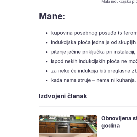
Mala indukcijska plo
Mane:
kupovina posebnog posuđa (s feroma
indukcijska ploča jedna je od skuplji
pitanje jačine priključka pri instalaciji,
ispod nekih indukcijskih ploča ne mož
za neke će indukcija biti preglasna 
kada nema struje – nema ni kuhanja.
Izdvojeni članak
Obnovljena st
godina