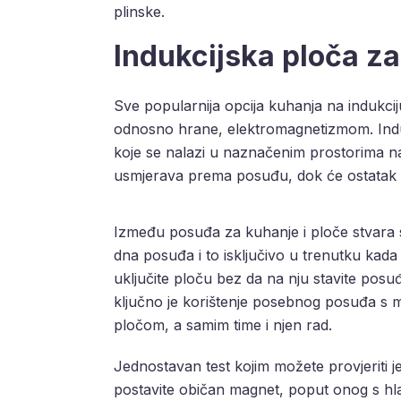
plinske.
Indukcijska ploča z
Sve popularnija opcija kuhanja na indukcij
odnosno hrane, elektromagnetizmom. Indu
koje se nalazi u naznačenim prostorima na 
usmjerava prema posuđu, dok će ostatak p
Između posuđa za kuhanje i ploče stvara s
dna posuđa i to isključivo u trenutku kada
uključite ploču bez da na nju stavite pos
ključno je korištenje posebnog posuđa s 
pločom, a samim time i njen rad.
Jednostavan test kojim možete provjeriti j
postavite običan magnet, poput onog s hl