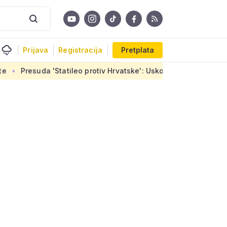
Prijava
Registracija
Pretplata
tileo protiv Hrvatske': Uskoro završetak stanova u Sirobujama