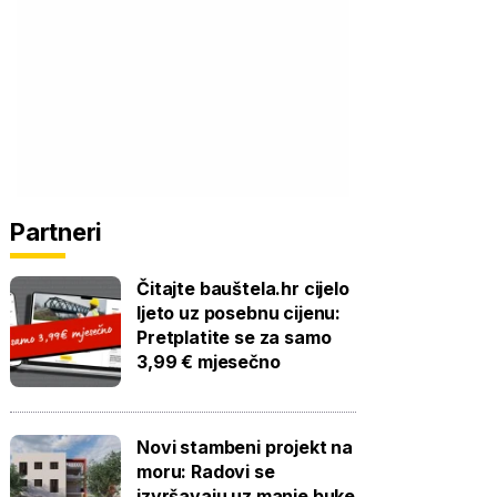
Partneri
Čitajte bauštela.hr cijelo
ljeto uz posebnu cijenu:
Pretplatite se za samo
3,99 € mjesečno
Novi stambeni projekt na
moru: Radovi se
izvršavaju uz manje buke