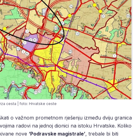
za cesta | foto: Hrvatske ceste
škati o važnom prometnom rješenju između dviju granica
vojima radovi na jednoj dionici na istoku Hrvatske. Koliko
ekivane nove
‘Podravske magistrale’
, trebale bi biti