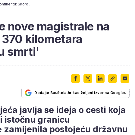
U povojima dionice nove magistrale na kontinentu: Skoro 370 kilometara zamijenit će 'cestu smrti'
e nove magistrale na
 370 kilometara
u smrti'
Dodajte Bauštela.hr kao željeni izvor na Googleu
jeća javlja se ideja o cesti koja
i istočnu granicu
e zamijenila postojeću državnu