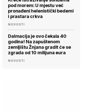
pod morem: U mjestu već
pronađeni helenistički bedemi
i prastara crkva
NOVOSTI
Dalmacija je ovo čekala 40
godina! Na zapuštenom
zemljištu Žnjana gradit će se
zgrada od 10 milijuna eura
NOVOSTI