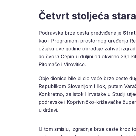
Četvrt stoljeća stara
Podravska brza cesta predviđena je
Strat
kao i Programom prostornog uređenja Repub
ožujku ove godine obrađuje zahvat izgrad
do čvora Čepin u duljini od okvirno 33,1 k
Pitomače i Virovitice.
Obje dionice bile bi dio veće brze ceste d
Republikom Slovenijom i Ilok, putem Varažd
Konkretno, za istok Hrvatske u Studiji utj
podravske i Koprivničko-križevačke župani
u državi.
U tom smislu, izgradnja brze ceste kroz t