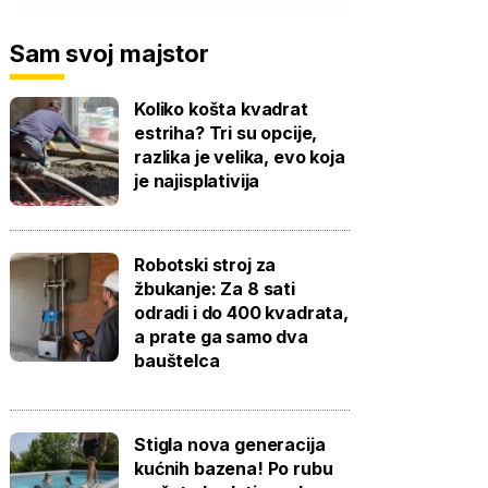
Sam svoj majstor
Koliko košta kvadrat
estriha? Tri su opcije,
razlika je velika, evo koja
je najisplativija
Robotski stroj za
žbukanje: Za 8 sati
odradi i do 400 kvadrata,
a prate ga samo dva
bauštelca
Stigla nova generacija
kućnih bazena! Po rubu