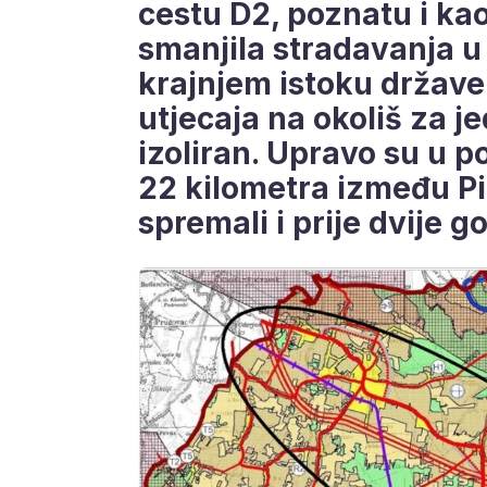
cestu D2, poznatu i kao
smanjila stradavanja u 
krajnjem istoku države 
utjecaja na okoliš za 
izoliran. Upravo su u p
22 kilometra između Pit
spremali i prije dvije g