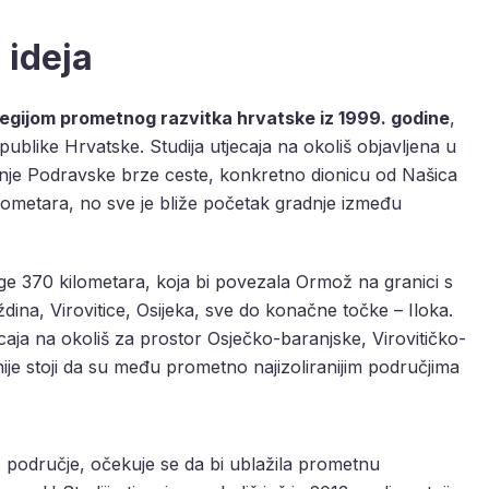
 ideja
egijom prometnog razvitka hrvatske iz 1999. godine
,
like Hrvatske. Studija utjecaja na okoliš objavljena u
nje Podravske brze ceste, konkretno dionicu od Našica
ilometara, no sve je bliže početak gradnje između
uge 370 kilometara, koja bi povezala Ormož na granici s
ina, Virovitice, Osijeka, sve do konačne točke – Iloka.
ecaja na okoliš za prostor Osječko-baranjske, Virovitičko-
je stoji da su među prometno najizoliranijim područjima
o područje, očekuje se da bi ublažila prometnu