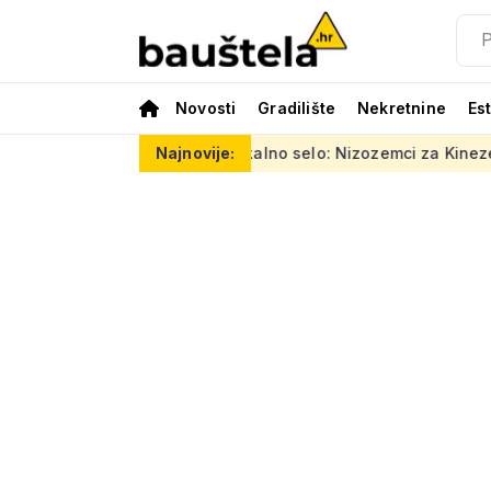
Novosti
Gradilište
Nekretnine
Es
Šareno vertikalno selo: Nizozemci za Kineze napravili zgradu 
Najnovije: