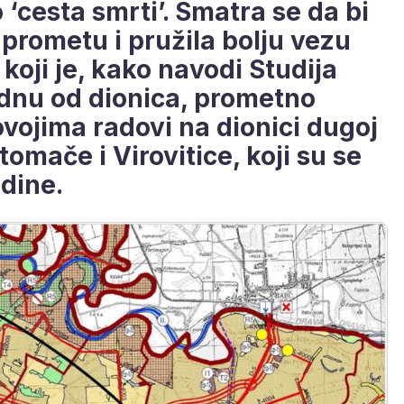
 ‘cesta smrti’. Smatra se da bi
prometu i pružila bolju vezu
koji je, kako navodi Studija
jednu od dionica, prometno
ovojima radovi na dionici dugoj
omače i Virovitice, koji su se
odine.