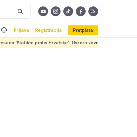
Prijava
Registracija
Pretplata
protiv Hrvatske': Uskoro završetak stanova u Sirobujama, ugovo