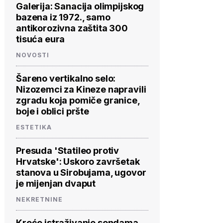
Galerija: Sanacija olimpijskog
bazena iz 1972., samo
antikorozivna zaštita 300
tisuća eura
NOVOSTI
Šareno vertikalno selo:
Nizozemci za Kineze napravili
zgradu koja pomiče granice,
boje i oblici pršte
ESTETIKA
Presuda 'Statileo protiv
Hrvatske': Uskoro završetak
stanova u Sirobujama, ugovor
je mijenjan dvaput
NEKRETNINE
Kreće istraživanje sondama