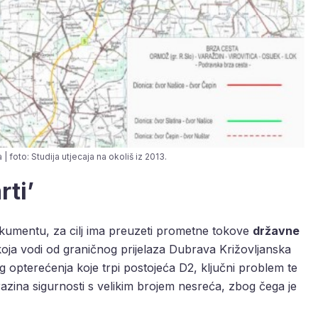
 foto: Studija utjecaja na okoliš iz 2013.
rti’
okumentu, za cilj ima preuzeti prometne tokove
državne
oja vodi od graničnog prijelaza Dubrava Križovljanska
 opterećenja koje trpi postojeća D2, ključni problem te
a razina sigurnosti s velikim brojem nesreća, zbog čega je