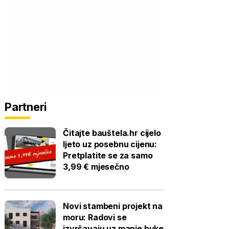
Partneri
Čitajte bauštela.hr cijelo
ljeto uz posebnu cijenu:
Pretplatite se za samo
3,99 € mjesečno
Novi stambeni projekt na
moru: Radovi se
izvršavaju uz manje buke