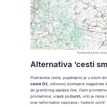
Podravska brza cesta |
Alternativa ‘cesti sm
Podravska cesta, pojašnjeno je u istom d
ceste D2
, odnosno postojeće magistrale k
do graničnog pijelaza Ilok. Osim prometnog
prometnice, vrijedi podsjetiti, vrlo je nisk
ona neformalno nazivana i ‘cestom smrti’.