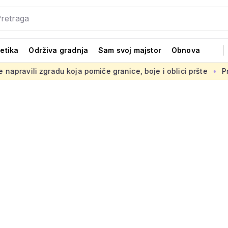
tetika
Održiva gradnja
Sam svoj majstor
Obnova
koja pomiče granice, boje i oblici pršte
Presuda 'Statileo 