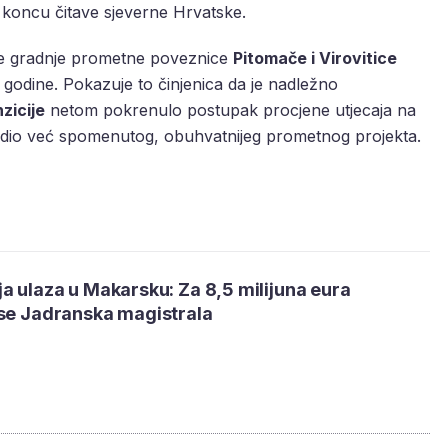
koncu čitave sjeverne Hrvatske.
je gradnje prometne poveznice
Pitomače i Virovitice
. godine. Pokazuje to činjenica da je nadležno
zicije
netom pokrenulo postupak procjene utjecaja na
 je dio već spomenutog, obuhvatnijeg prometnog projekta.
a ulaza u Makarsku: Za 8,5 milijuna eura
 se Jadranska magistrala