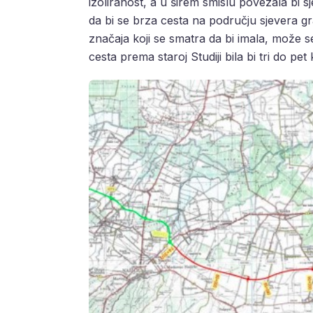
izoliranost, a u širem smislu povezala bi sje
da bi se brza cesta na području sjevera 
značaja koji se smatra da bi imala, može se
cesta prema staroj Studiji bila bi tri do pet