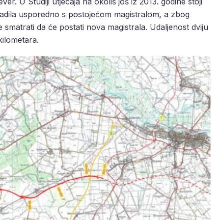
ver. U Studiji utjecaja na okoliš još iz 2013. godine stoji
gradila usporedno s postojećom magistralom, a zbog
 smatrati da će postati nova magistrala. Udaljenost dviju
 kilometara.