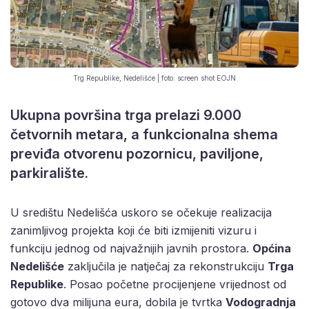
Trg Republike, Nedelišće | foto: screen shot EOJN
Ukupna površina trga prelazi 9.000
četvornih metara, a funkcionalna shema
previđa otvorenu pozornicu, paviljone,
parkiralište.
U središtu Nedelišća uskoro se očekuje realizacija
zanimljivog projekta koji će biti izmijeniti vizuru i
funkciju jednog od najvažnijih javnih prostora.
Općina
Nedelišće
zaključila je natječaj za rekonstrukciju
Trga
Republike
. Posao početne procijenjene vrijednost od
gotovo dva milijuna eura, dobila je tvrtka
Vodogradnja