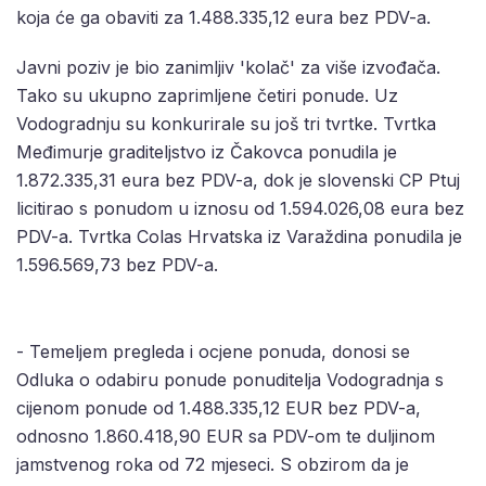
koja će ga obaviti za 1.488.335,12 eura bez PDV-a.
Javni poziv je bio zanimljiv 'kolač' za više izvođača.
Tako su ukupno zaprimljene četiri ponude. Uz
Vodogradnju su konkurirale su još tri tvrtke. Tvrtka
Međimurje graditeljstvo iz Čakovca ponudila je
1.872.335,31 eura bez PDV-a, dok je slovenski CP Ptuj
licitirao s ponudom u iznosu od 1.594.026,08 eura bez
PDV-a. Tvrtka Colas Hrvatska iz Varaždina ponudila je
1.596.569,73 bez PDV-a.
- Temeljem pregleda i ocjene ponuda, donosi se
Odluka o odabiru ponude ponuditelja Vodogradnja s
cijenom ponude od 1.488.335,12 EUR bez PDV-a,
odnosno 1.860.418,90 EUR sa PDV-om te duljinom
jamstvenog roka od 72 mjeseci. S obzirom da je