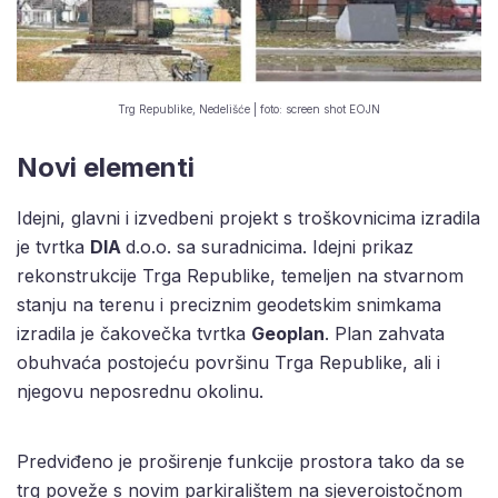
Trg Republike, Nedelišće | foto: screen shot EOJN
Novi elementi
Idejni, glavni i izvedbeni projekt s troškovnicima izradila
je tvrtka
DIA
d.o.o. sa suradnicima. Idejni prikaz
rekonstrukcije Trga Republike, temeljen na stvarnom
stanju na terenu i preciznim geodetskim snimkama
izradila je čakovečka tvrtka
Geoplan
. Plan zahvata
obuhvaća postojeću površinu Trga Republike, ali i
njegovu neposrednu okolinu.
Predviđeno je proširenje funkcije prostora tako da se
trg poveže s novim parkiralištem na sjeveroistočnom