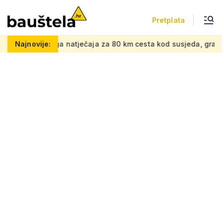
Pretplata
a za 80 km cesta kod susjeda, gradi se spoj na europsku pr
Najnovije: