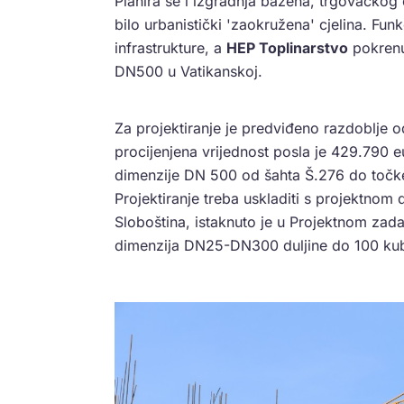
Planira se i izgradnja bazena, trgovačkog 
bilo urbanistički 'zaokružena' cjelina. F
infrastrukture, a
HEP Toplinarstvo
pokrenul
DN500 u Vatikanskoj.
Za projektiranje je predviđeno razdoblje 
procijenjena vrijednost posla je 429.790 e
dimenzije DN 500 od šahta Š.276 do točke
Projektiranje treba uskladiti s projektno
Sloboština, istaknuto je u Projektnom zadat
dimenzija DN25-DN300 duljine do 100 kub