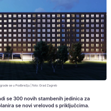
i grade se u Podbrežju | foto: Grad Zagreb
adi se 300 novih stambenih jedinica za
 planira se novi vrelovod s priključcima.