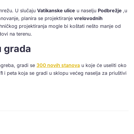
 mrežu. U slučaju
Vatikanske ulice
u naselju
Podbrežje
,u
anovanje, planira se projektiranje
vrelovodnih
ničkog projektiranja mogle bi koštati nešto manje od
adovi na terenu.
u grada
agreba, gradi se
300 novih stanova
u koje će useliti oko
11
i peta koja se gradi u sklopu većeg naselja za priuštivi