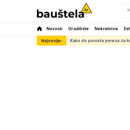
Novosti
Gradilište
Nekretnine
Es
ometnu mrežu
Kako do povrata poreza za kupnju prve nekretni
Najnovije: