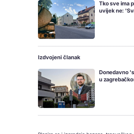
Tko sve ima p
uvijek ne: 'S
Izdvojeni članak
Donedavno 'se
u zagrebačkom