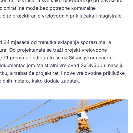
centra, te vrtića, a sve kako bi Podbrežje po završetku
unkcionirati ne može bez potrebne komunalne
o je projektiranje vrelovodnih priključaka i magistrale
od 24 mjeseca od trenutka sklapanja sporazuma, a
ura. Od projektanata se traži projekt vrelovodne
 T1 prema prijedlogu trase na Situacijskom nacrtu.
m dokumentacijom Maistralni vrelovod 2xDN500 u naselju
ku, a trebat će projektirati i nove vrelovodne priključke
ičnih metara, kako dodaje zadatak.