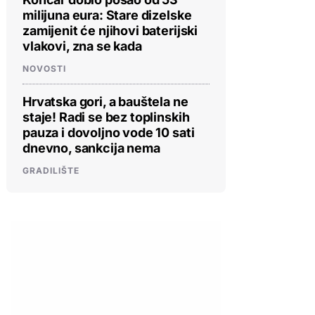
milijuna eura: Stare dizelske
zamijenit će njihovi baterijski
vlakovi, zna se kada
NOVOSTI
Hrvatska gori, a bauštela ne
staje! Radi se bez toplinskih
pauza i dovoljno vode 10 sati
dnevno, sankcija nema
GRADILIŠTE