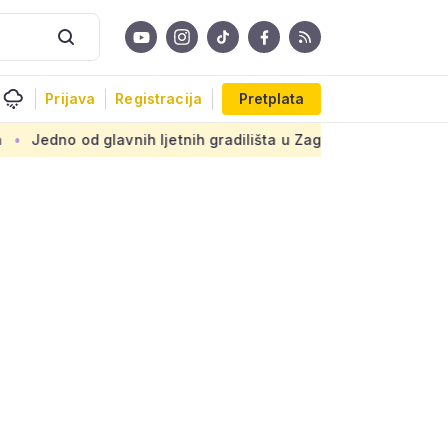
Prijava
Registracija
Pretplata
vnih ljetnih gradilišta u Zagrebu: Novi armirani beton na pra