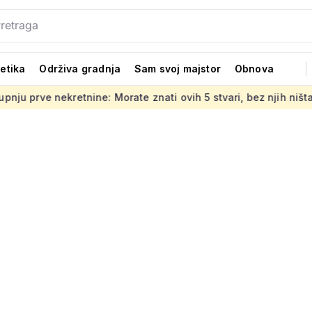
tetika
Održiva gradnja
Sam svoj majstor
Obnova
ne: Morate znati ovih 5 stvari, bez njih ništa
Jedno od gla