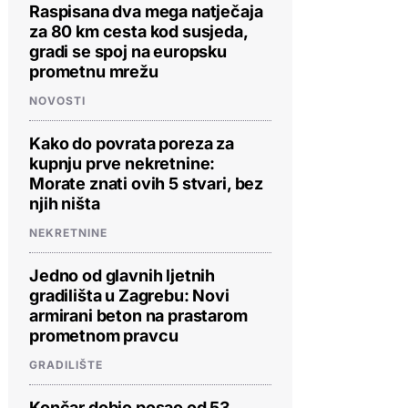
Raspisana dva mega natječaja
za 80 km cesta kod susjeda,
gradi se spoj na europsku
prometnu mrežu
NOVOSTI
Kako do povrata poreza za
kupnju prve nekretnine:
Morate znati ovih 5 stvari, bez
njih ništa
NEKRETNINE
Jedno od glavnih ljetnih
gradilišta u Zagrebu: Novi
armirani beton na prastarom
prometnom pravcu
GRADILIŠTE
Končar dobio posao od 53