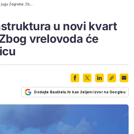
Stiže ključna infrastruktura u novi kvart na jugu Zagreba: Zbog vrelovoda će prekopati cijelu ulicu
astruktura u novi kvart
 Zbog vrelovoda će
licu
Dodajte Bauštela.hr kao željeni izvor na Googleu