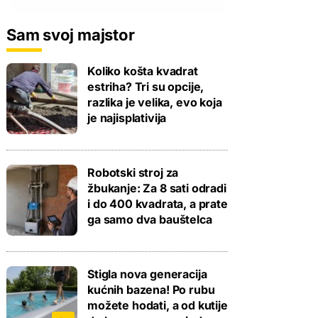
Sam svoj majstor
Koliko košta kvadrat
estriha? Tri su opcije,
razlika je velika, evo koja
je najisplativija
Robotski stroj za
žbukanje: Za 8 sati odradi
i do 400 kvadrata, a prate
ga samo dva bauštelca
Stigla nova generacija
kućnih bazena! Po rubu
možete hodati, a od kutije