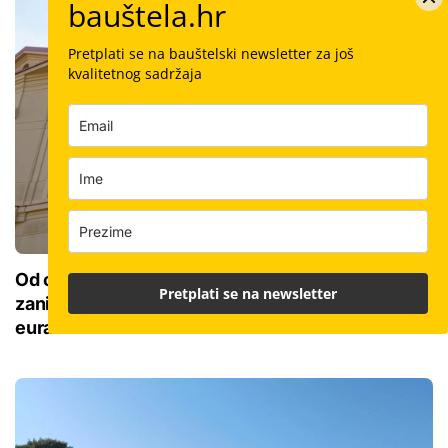
bauštela.hr
Pretplati se na bauštelski newsletter za još
kvalitetnog sadržaja
Od obiteljske kuće do muzeja: Završava se
Pretplati se na newsletter
zanimljiva obnova vrijedna gotovo 9 milijuna
eura