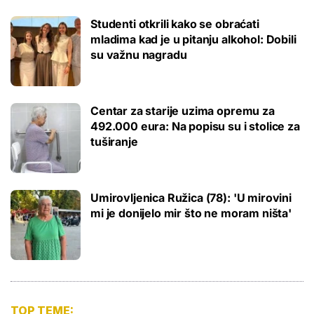
Studenti otkrili kako se obraćati
mladima kad je u pitanju alkohol: Dobili
su važnu nagradu
Centar za starije uzima opremu za
492.000 eura: Na popisu su i stolice za
tuširanje
Umirovljenica Ružica (78): 'U mirovini
mi je donijelo mir što ne moram ništa'
TOP TEME: