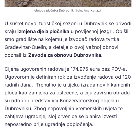
obnova pločnika Dubrovnik | foto: Ana Kanazir
U susret novoj turističkoj sezoni u Dubrovnik se privodi
kraju
izmjena djela pločnika
u povijesnoj jezgri. Obišli
smo gradilište na kojemu je izvođač radova tvrtka
Građevinar-Quelin, a detalje o ovoj važnoj obnovi
doznali iz
Zavoda za obnovu Dubrovnika
.
Cijena ugovorenih radova je 174.975 eura bez PDV-a.
Ugovorom je definiran rok za izvođenje radova od 120
radnih dana. Trenutno je u tijeku izrada novih kamenih
ploča kao zamjena za oštećene, a čiju završnu obradu
su odobrili predstavnici Konzervatorskog odjela u
Dubrovniku. Zbog nepovoljnih vremenskih uvjeta te
zahtjeva ugradnje, sloj crvenice se planira izvesti
neposredno prije ugradnje popločenja.