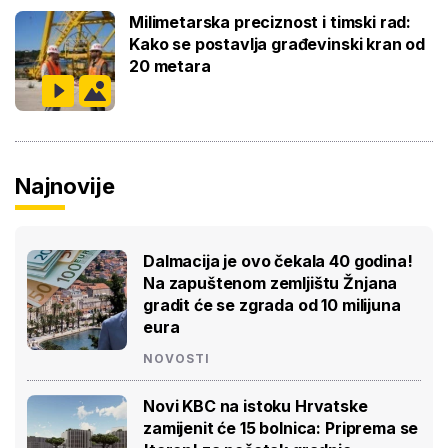
Milimetarska preciznost i timski rad:
Kako se postavlja građevinski kran od
20 metara
Najnovije
Dalmacija je ovo čekala 40 godina!
Na zapuštenom zemljištu Žnjana
gradit će se zgrada od 10 milijuna
eura
NOVOSTI
Novi KBC na istoku Hrvatske
zamijenit će 15 bolnica: Priprema se