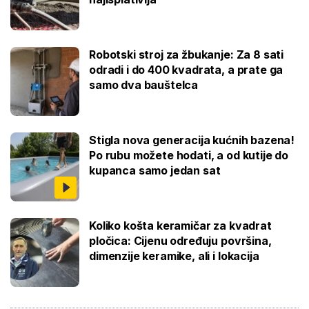
Robotski stroj za žbukanje: Za 8 sati
odradi i do 400 kvadrata, a prate ga
samo dva bauštelca
Stigla nova generacija kućnih bazena!
Po rubu možete hodati, a od kutije do
kupanca samo jedan sat
Koliko košta keramičar za kvadrat
pločica: Cijenu određuju površina,
dimenzije keramike, ali i lokacija