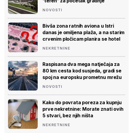
'teren' za početak gradnje
NOVOSTI
Bivša zona ratnih aviona u Istri
danas je omiljena plaža, a na starim
crvenim pločicam planira se hotel
NEKRETNINE
Raspisana dva mega natječaja za
80 km cesta kod susjeda, gradi se
spoj na europsku prometnu mrežu
NOVOSTI
Kako do povrata poreza za kupnju
prve nekretnine: Morate znati ovih
5 stvari, bez njih ništa
NEKRETNINE