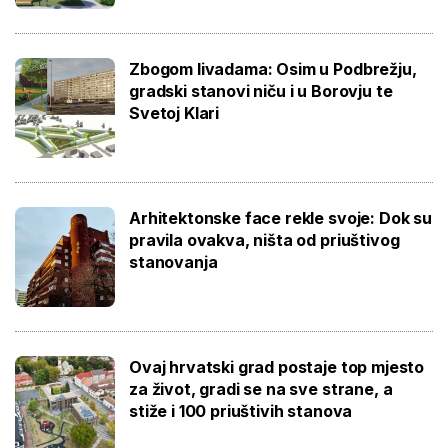
Zbogom livadama: Osim u Podbrežju,
gradski stanovi niču i u Borovju te
Svetoj Klari
Arhitektonske face rekle svoje: Dok su
pravila ovakva, ništa od priuštivog
stanovanja
Ovaj hrvatski grad postaje top mjesto
za život, gradi se na sve strane, a
stiže i 100 priuštivih stanova