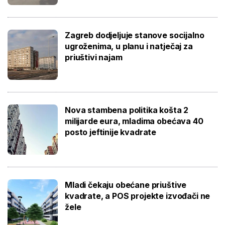
Zagreb dodjeljuje stanove socijalno
ugroženima, u planu i natječaj za
priuštivi najam
Nova stambena politika košta 2
milijarde eura, mladima obećava 40
posto jeftinije kvadrate
Mladi čekaju obećane priuštive
kvadrate, a POS projekte izvođači ne
žele