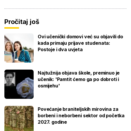
Pročitaj još
Ovi učenički domovi već su objavili do
kada primaju prijave studenata:
Postoje i dva uvjeta
Najtužnija objava škole, preminuo je
učenik: 'Pamtit ćemo ga po dobroti i
osmijehu'
Povećanje braniteljskih mirovina za
borbeni i neborbeni sektor od početka
2027. godine