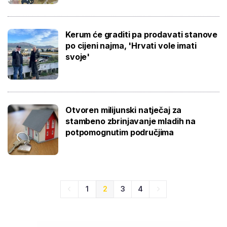
Kerum će graditi pa prodavati stanove
po cijeni najma, 'Hrvati vole imati
svoje'
Otvoren milijunski natječaj za
stambeno zbrinjavanje mladih na
potpomognutim područjima
1
2
3
4