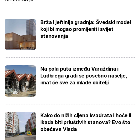
Brža i jeftinija gradnja: Švedski model
koji bi mogao promijeniti svijet
stanovanja
Na pola puta između Varaždina i
Ludbrega gradi se posebno naselje,
imat će sve za mlade obitelji
Kako do nižih cijena kvadrata i hoće li
ikada biti priuštivih stanova? Evo što
obećava Vlada