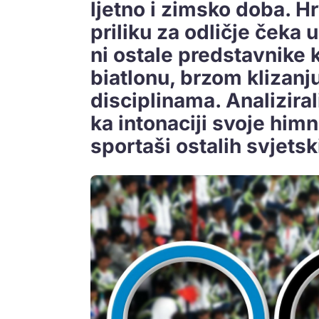
ljetno i zimsko doba. Hr
priliku za odličje čeka u
ni ostale predstavnike k
biatlonu, brzom klizanj
disciplinama. Analizira
ka intonaciji svoje himne
sportaši ostalih svjetsk