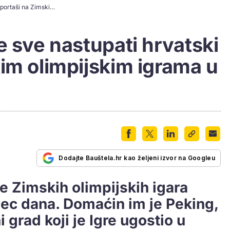
Pogledajte gdje će sve nastupati hrvatski sportaši na Zimskim olimpijskim igrama u Pekingu
e sve nastupati hrvatski
im olimpijskim igrama u
Dodajte Bauštela.hr kao željeni izvor na Googleu
e Zimskih olimpijskih igara
ec dana. Domaćin im je Peking,
i grad koji je Igre ugostio u