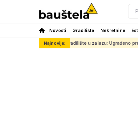
Novosti
Gradilište
Nekretnine
Es
tante
Gradilište u zalazu: Ugrađeno preko 20.000 pločica, 
Najnovije: