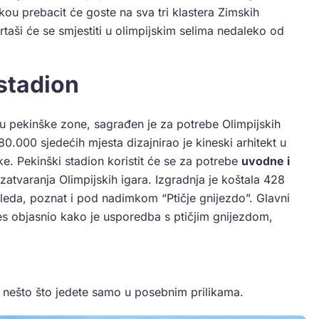
ou prebacit će goste na sva tri klastera Zimskih
rtaši će se smjestiti u olimpijskim selima nedaleko od
stadion
stu pekinške zone, sagrađen je za potrebe Olimpijskih
0.000 sjedećih mjesta dizajnirao je kineski arhitekt u
ke. Pekinški stadion koristit će se za potrebe
uvodne i
atvaranja Olimpijskih igara. Izgradnja je koštala 428
gleda, poznat i pod nadimkom “Ptičje gnijezdo”. Glavni
 objasnio kako je usporedba s ptičjim gnijezdom,
je nešto što jedete samo u posebnim prilikama.