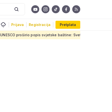
Prijava
Registracija
Pretplata
s svjetske baštine: Sveta mjesta, kraljevske utvrde, kultna pl