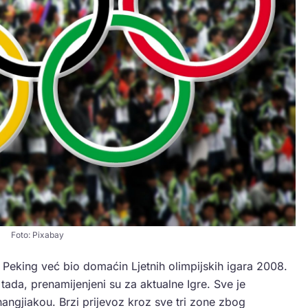
Foto: Pixabay
Peking već bio domaćin Ljetnih olimpijskih igara 2008.
 tada, prenamijenjeni su za aktualne Igre. Sve je
hangjiakou. Brzi prijevoz kroz sve tri zone zbog