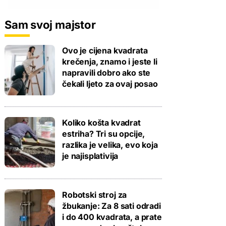
Sam svoj majstor
Ovo je cijena kvadrata
krečenja, znamo i jeste li
napravili dobro ako ste
čekali ljeto za ovaj posao
Koliko košta kvadrat
estriha? Tri su opcije,
razlika je velika, evo koja
je najisplativija
Robotski stroj za
žbukanje: Za 8 sati odradi
i do 400 kvadrata, a prate