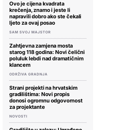
Ovo je cijena kvadrata
krečenja, znamo i jeste li
napravili dobro ako ste čekali
ljeto za ovaj posao
SAM SVOJ MAJSTOR
Zahtjevna zamjena mosta
starog 118 godina: Novi čelični
poluluk lebdi nad dramatičnim
klancem
ODRŽIVA GRADNJA
Strani projekti na hrvatskim
gradilištima: Novi propis
donosi ogromnu odgovornost
za projektante
NOVOSTI
Gradilište u zalazu: Ugrađeno