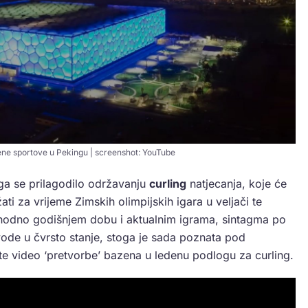
ene sportove u Pekingu | screenshot: YouTube
ga se prilagodilo održavanju
curling
natjecanja, koje će
ti za vrijeme Zimskih olimpijskih igara u veljači te
hodno godišnjem dobu i aktualnim igrama, sintagma po
vode u čvrsto stanje, stoga je sada poznata pod
e video ‘pretvorbe’ bazena u ledenu podlogu za curling.