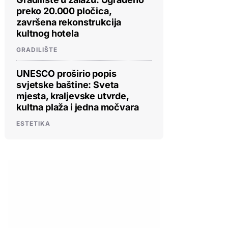
preko 20.000 pločica,
završena rekonstrukcija
kultnog hotela
GRADILIŠTE
UNESCO proširio popis
svjetske baštine: Sveta
mjesta, kraljevske utvrde,
kultna plaža i jedna močvara
ESTETIKA