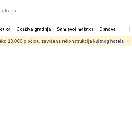
tetika
Održiva gradnja
Sam svoj majstor
Obnova
završena rekonstrukcija kultnog hotela
UNESCO proširio popi