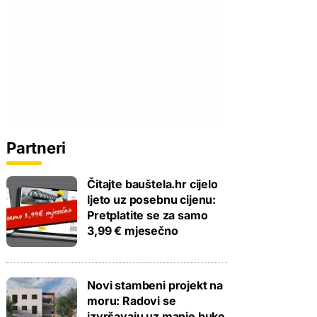
Partneri
Čitajte bauštela.hr cijelo
ljeto uz posebnu cijenu:
Pretplatite se za samo
3,99 € mjesečno
Novi stambeni projekt na
moru: Radovi se
izvršavaju uz manje buke