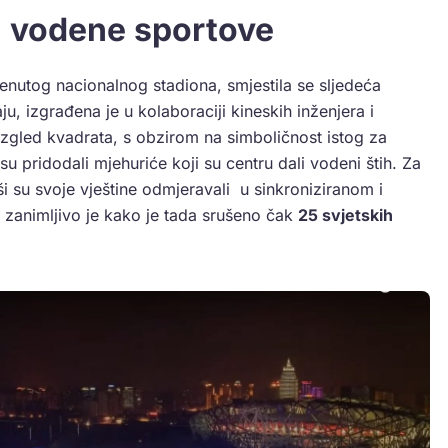
a vodene sportove
nutog nacionalnog stadiona, smjestila se sljedeća
ju, izgrađena je u kolaboraciji kineskih inženjera i
i izgled kvadrata, s obzirom na simboličnost istog za
 su pridodali mjehuriće koji su centru dali vodeni štih. Za
ši su svoje vještine odmjeravali u sinkroniziranom i
 zanimljivo je kako je tada srušeno čak
25 svjetskih