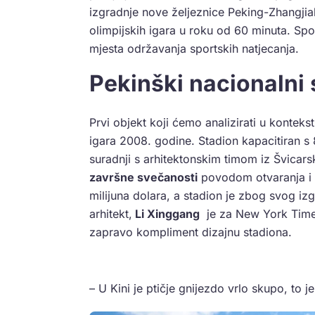
izgradnje nove željeznice Peking-Zhangjiak
olimpijskih igara u roku od 60 minuta. Spo
mjesta održavanja sportskih natjecanja.
Pekinški nacionalni 
Prvi objekt koji ćemo analizirati u kontek
igara 2008. godine. Stadion kapacitiran s 8
suradnji s arhitektonskim timom iz Švicars
završne svečanosti
povodom otvaranja i z
milijuna dolara, a stadion je zbog svog iz
arhitekt,
Li Xinggang
je za New York Times
zapravo kompliment dizajnu stadiona.
– U Kini je ptičje gnijezdo vrlo skupo, to 